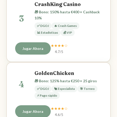
CrashKing Casino
🎁 Bono: 150% hasta €400 + Cashback
3
10%
✅ DGOJ
🔥 Crash Games
📊 Estadísticas
💰 VIP
★★★★☆
Jugar Ahora
4.7/5
GoldenChicken
🎁 Bono: 125% hasta €250 + 25 giros
4
✅ DGOJ
🐔 Especialista
🎯 Torneo
⚡ Pago rápido
★★★★☆
Jugar Ahora
4.6/5