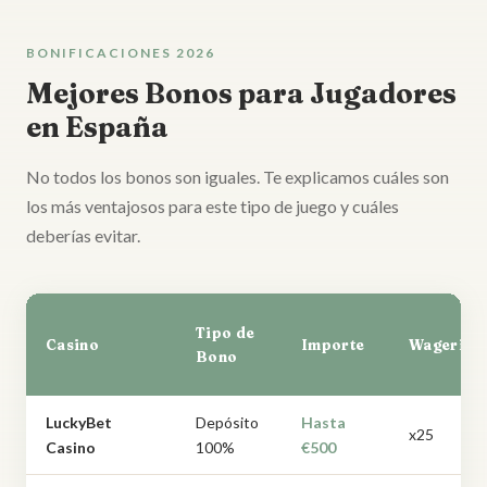
BONIFICACIONES 2026
Mejores Bonos para Jugadores
en España
No todos los bonos son iguales. Te explicamos cuáles son
los más ventajosos para este tipo de juego y cuáles
deberías evitar.
Tipo de
Casino
Importe
Wagering
Bono
LuckyBet
Depósito
Hasta
x25
Casino
100%
€500