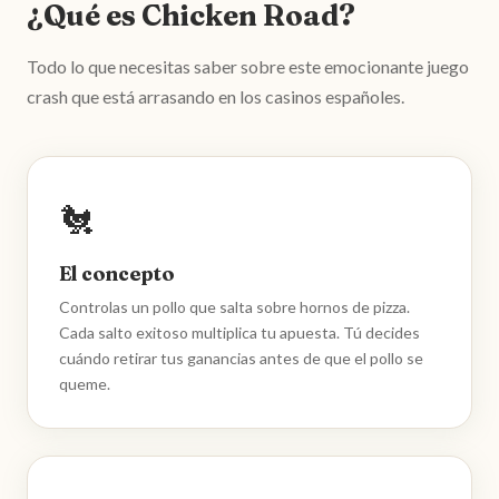
¿Qué es Chicken Road?
Todo lo que necesitas saber sobre este emocionante juego
crash que está arrasando en los casinos españoles.
🐔
El concepto
Controlas un pollo que salta sobre hornos de pizza.
Cada salto exitoso multiplica tu apuesta. Tú decides
cuándo retirar tus ganancias antes de que el pollo se
queme.