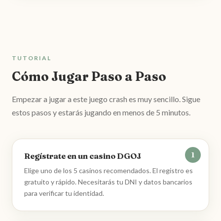
TUTORIAL
Cómo Jugar Paso a Paso
Empezar a jugar a este juego crash es muy sencillo. Sigue
estos pasos y estarás jugando en menos de 5 minutos.
1
Regístrate en un casino DGOJ
Elige uno de los 5 casinos recomendados. El registro es
gratuito y rápido. Necesitarás tu DNI y datos bancarios
para verificar tu identidad.