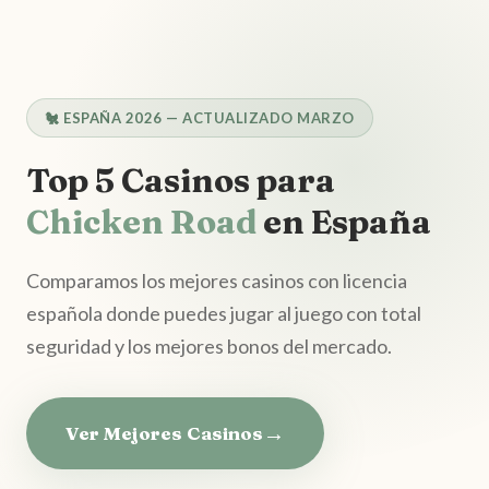
🐔 ESPAÑA 2026 — ACTUALIZADO MARZO
Top 5 Casinos para
Chicken Road
en España
Comparamos los mejores casinos con licencia
española donde puedes jugar al juego con total
seguridad y los mejores bonos del mercado.
→
Ver Mejores Casinos