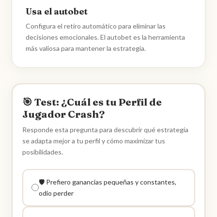
Usa el autobet
Configura el retiro automático para eliminar las
decisiones emocionales. El autobet es la herramienta
más valiosa para mantener la estrategia.
🎯 Test: ¿Cuál es tu Perfil de
Jugador Crash?
Responde esta pregunta para descubrir qué estrategia
se adapta mejor a tu perfil y cómo maximizar tus
posibilidades.
🛡️ Prefiero ganancias pequeñas y constantes,
odio perder