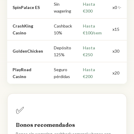
Sin
Hasta
SpinPalace ES
x0 ✨
wagering
€300
CrashKing
Cashback
Hasta
x15
Casino
10%
€100/sem
Depósito
Hasta
GoldenChicken
x30
125%
€250
PlayRoad
Seguro
Hasta
x20
Casino
pérdidas
€200
✅
Bonos recomendados
Bonos sin wagering, cashback semanal y bonos con