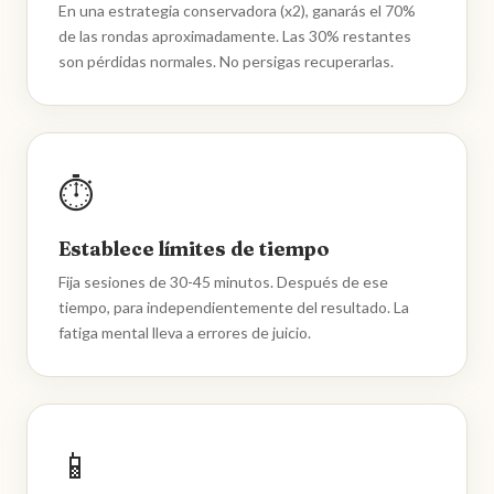
En una estrategia conservadora (x2), ganarás el 70%
de las rondas aproximadamente. Las 30% restantes
son pérdidas normales. No persigas recuperarlas.
⏱️
Establece límites de tiempo
Fija sesiones de 30-45 minutos. Después de ese
tiempo, para independientemente del resultado. La
fatiga mental lleva a errores de juicio.
📱