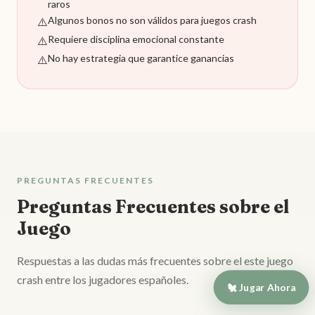
raros
Algunos bonos no son válidos para juegos crash
⚠️
Requiere disciplina emocional constante
⚠️
No hay estrategia que garantice ganancias
⚠️
PREGUNTAS FRECUENTES
Preguntas Frecuentes sobre el
Juego
Respuestas a las dudas más frecuentes sobre el este juego
crash entre los jugadores españoles.
🐔 Jugar Ahora