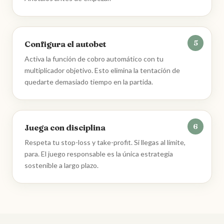
5
Configura el autobet
Activa la función de cobro automático con tu
multiplicador objetivo. Esto elimina la tentación de
quedarte demasiado tiempo en la partida.
6
Juega con disciplina
Respeta tu stop-loss y take-profit. Si llegas al límite,
para. El juego responsable es la única estrategia
sostenible a largo plazo.