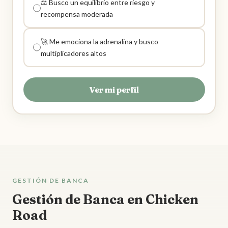
⚖️ Busco un equilibrio entre riesgo y
recompensa moderada
🚀 Me emociona la adrenalina y busco
multiplicadores altos
Ver mi perfil
GESTIÓN DE BANCA
Gestión de Banca en Chicken
Road