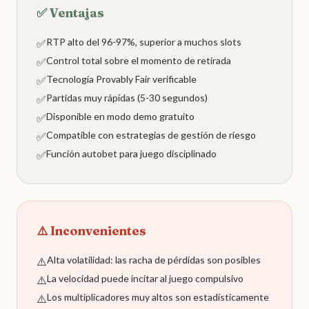
✅ Ventajas
RTP alto del 96-97%, superior a muchos slots
✅
Control total sobre el momento de retirada
✅
Tecnología Provably Fair verificable
✅
Partidas muy rápidas (5-30 segundos)
✅
Disponible en modo demo gratuito
✅
Compatible con estrategias de gestión de riesgo
✅
Función autobet para juego disciplinado
✅
⚠️ Inconvenientes
Alta volatilidad: las racha de pérdidas son posibles
⚠️
La velocidad puede incitar al juego compulsivo
⚠️
Los multiplicadores muy altos son estadísticamente
⚠️