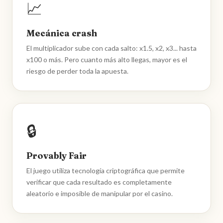
📈
Mecánica crash
El multiplicador sube con cada salto: x1.5, x2, x3... hasta
x100 o más. Pero cuanto más alto llegas, mayor es el
riesgo de perder toda la apuesta.
🔒
Provably Fair
El juego utiliza tecnología criptográfica que permite
verificar que cada resultado es completamente
aleatorio e imposible de manipular por el casino.