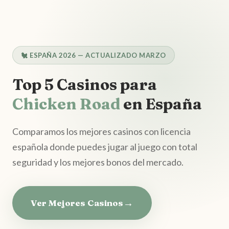
🐔 ESPAÑA 2026 — ACTUALIZADO MARZO
Top 5 Casinos para
Chicken Road
en España
Comparamos los mejores casinos con licencia
española donde puedes jugar al juego con total
seguridad y los mejores bonos del mercado.
→
Ver Mejores Casinos