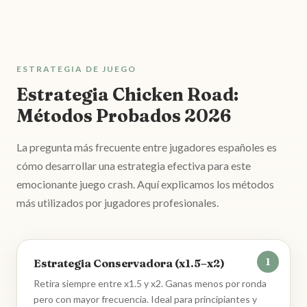
ESTRATEGIA DE JUEGO
Estrategia Chicken Road:
Métodos Probados 2026
La pregunta más frecuente entre jugadores españoles es
cómo desarrollar una estrategia efectiva para este
emocionante juego crash. Aquí explicamos los métodos
más utilizados por jugadores profesionales.
1
Estrategia Conservadora (x1.5–x2)
Retira siempre entre x1.5 y x2. Ganas menos por ronda
pero con mayor frecuencia. Ideal para principiantes y