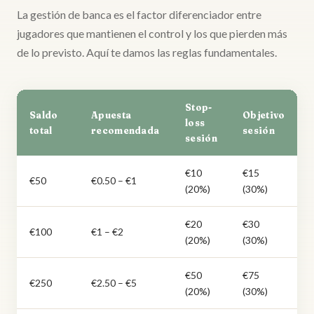
La gestión de banca es el factor diferenciador entre
jugadores que mantienen el control y los que pierden más
de lo previsto. Aquí te damos las reglas fundamentales.
Stop-
Saldo
Apuesta
Objetivo
loss
total
recomendada
sesión
sesión
€10
€15
€50
€0.50 – €1
(20%)
(30%)
€20
€30
€100
€1 – €2
(20%)
(30%)
€50
€75
€250
€2.50 – €5
(20%)
(30%)