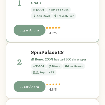
1
Gratis
✅ DGOJ
⚡ Retiro en 24h
📱 App Móvil
🔒 Provably Fair
★★★★★
Jugar Ahora
4.9/5
SpinPalace ES
🎁 Bono: 200% hasta €300 sin wager
2
✅ DGOJ
💳 Bizum
🎮 Live Games
🇪🇸 Soporte ES
★★★★★
Jugar Ahora
4.8/5