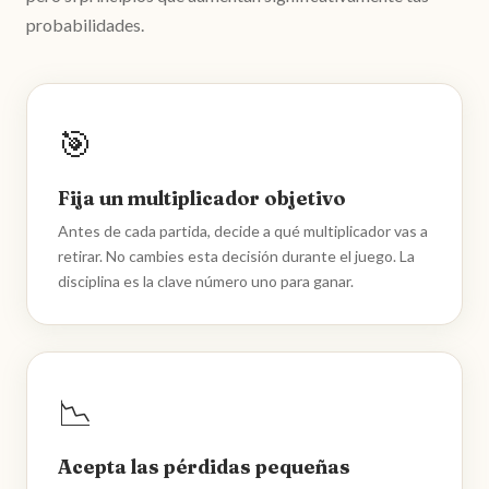
probabilidades.
🎯
Fija un multiplicador objetivo
Antes de cada partida, decide a qué multiplicador vas a
retirar. No cambies esta decisión durante el juego. La
disciplina es la clave número uno para ganar.
📉
Acepta las pérdidas pequeñas