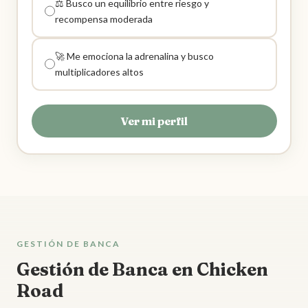
⚖️ Busco un equilibrio entre riesgo y
recompensa moderada
🚀 Me emociona la adrenalina y busco
multiplicadores altos
Ver mi perfil
GESTIÓN DE BANCA
Gestión de Banca en Chicken
Road