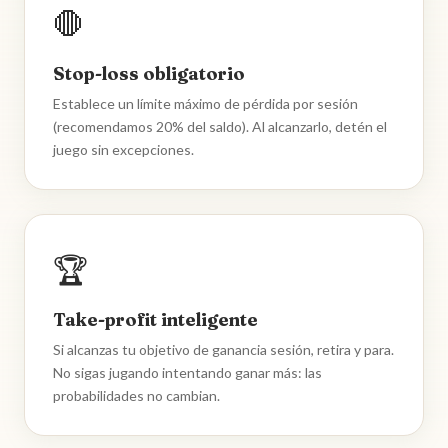
🛑
Stop-loss obligatorio
Establece un límite máximo de pérdida por sesión
(recomendamos 20% del saldo). Al alcanzarlo, detén el
juego sin excepciones.
🏆
Take-profit inteligente
Si alcanzas tu objetivo de ganancia sesión, retira y para.
No sigas jugando intentando ganar más: las
probabilidades no cambian.