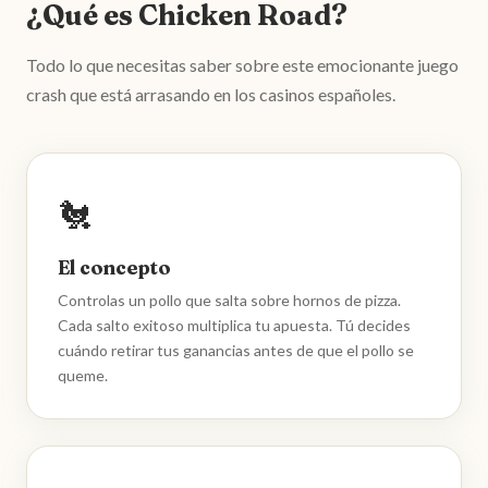
¿Qué es Chicken Road?
Todo lo que necesitas saber sobre este emocionante juego
crash que está arrasando en los casinos españoles.
🐔
El concepto
Controlas un pollo que salta sobre hornos de pizza.
Cada salto exitoso multiplica tu apuesta. Tú decides
cuándo retirar tus ganancias antes de que el pollo se
queme.