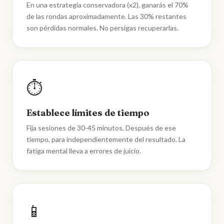
En una estrategia conservadora (x2), ganarás el 70%
de las rondas aproximadamente. Las 30% restantes
son pérdidas normales. No persigas recuperarlas.
⏱️
Establece límites de tiempo
Fija sesiones de 30-45 minutos. Después de ese
tiempo, para independientemente del resultado. La
fatiga mental lleva a errores de juicio.
📱