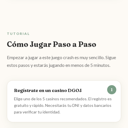
TUTORIAL
Cómo Jugar Paso a Paso
Empezar a jugar a este juego crash es muy sencillo. Sigue
estos pasos y estarás jugando en menos de 5 minutos.
1
Regístrate en un casino DGOJ
Elige uno de los 5 casinos recomendados. El registro es
gratuito y rápido. Necesitarás tu DNI y datos bancarios
para verificar tu identidad.