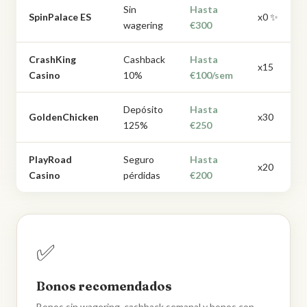
Sin
Hasta
SpinPalace ES
x0 ✨
wagering
€300
CrashKing
Cashback
Hasta
x15
Casino
10%
€100/sem
Depósito
Hasta
GoldenChicken
x30
125%
€250
PlayRoad
Seguro
Hasta
x20
Casino
pérdidas
€200
✅
Bonos recomendados
Bonos sin wagering, cashback semanal y bonos con