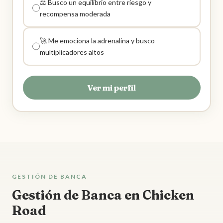
⚖️ Busco un equilibrio entre riesgo y
recompensa moderada
🚀 Me emociona la adrenalina y busco
multiplicadores altos
Ver mi perfil
GESTIÓN DE BANCA
Gestión de Banca en Chicken
Road