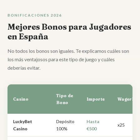
BONIFICACIONES 2026
Mejores Bonos para Jugadores
en España
No todos los bonos son iguales. Te explicamos cuáles son
los más ventajosos para este tipo de juego y cuáles
deberías evitar.
Tipo de
Casino
Importe
Wagering
Bono
LuckyBet
Depósito
Hasta
x25
Casino
100%
€500