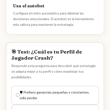
Usa el autobet
Configura el retiro automático para eliminar las
decisiones emocionales. El autobet es la herramienta
más valiosa para mantener la estrategia.
🎯 Test: ¿Cuál es tu Perfil de
Jugador Crash?
Responde esta pregunta para descubrir qué estrategia
se adapta mejor a tu perfil y cómo maximizar tus
posibilidades.
🛡️ Prefiero ganancias pequeñas y constantes,
odio perder