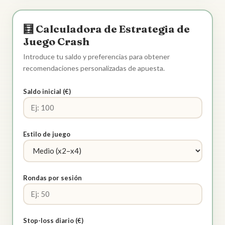
🧮 Calculadora de Estrategia de
Juego Crash
Introduce tu saldo y preferencias para obtener
recomendaciones personalizadas de apuesta.
Saldo inicial (€)
Estilo de juego
Rondas por sesión
Stop-loss diario (€)