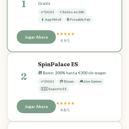
1
Gratis
✅ DGOJ
⚡ Retiro en 24h
📱 App Móvil
🔒 Provably Fair
★★★★★
Jugar Ahora
4.9/5
SpinPalace ES
🎁 Bono: 200% hasta €300 sin wager
2
✅ DGOJ
💳 Bizum
🎮 Live Games
🇪🇸 Soporte ES
★★★★★
Jugar Ahora
4.8/5