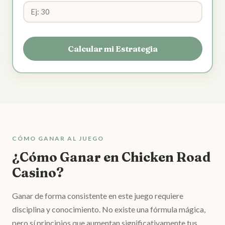
Calcular mi Estrategia
CÓMO GANAR AL JUEGO
¿Cómo Ganar en Chicken Road
Casino?
Ganar de forma consistente en este juego requiere
disciplina y conocimiento. No existe una fórmula mágica,
pero sí principios que aumentan significativamente tus