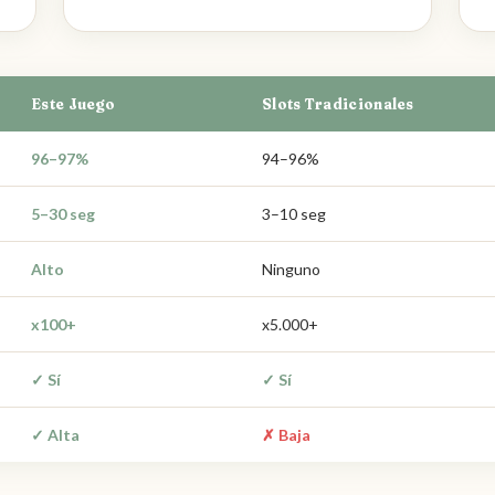
Este Juego
Slots Tradicionales
96–97%
94–96%
5–30 seg
3–10 seg
Alto
Ninguno
x100+
x5.000+
✓ Sí
✓ Sí
✓ Alta
✗ Baja