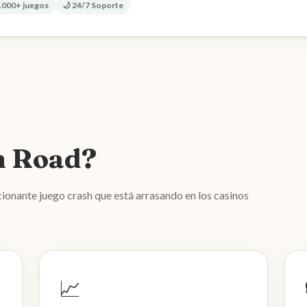
1000+ juegos
🌙 24/7 Soporte
n Road?
ionante juego crash que está arrasando en los casinos
📈