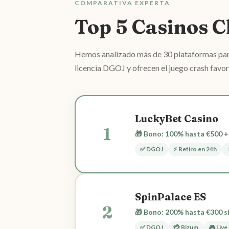
COMPARATIVA EXPERTA
Top 5 Casinos 
Hemos analizado más de 30 plataformas para
licencia DGOJ y ofrecen el juego crash favor
LuckyBet Casino
1
🎁 Bono: 100% hasta €500 +
✅ DGOJ
⚡ Retiro en 24h
SpinPalace ES
2
🎁 Bono: 200% hasta €300 s
✅ DGOJ
💳 Bizum
🎮 Liv