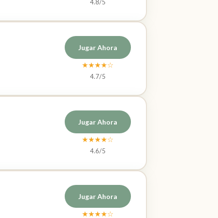
4.8/5
Jugar Ahora
★★★★☆
4.7/5
Jugar Ahora
★★★★☆
4.6/5
Jugar Ahora
★★★★☆