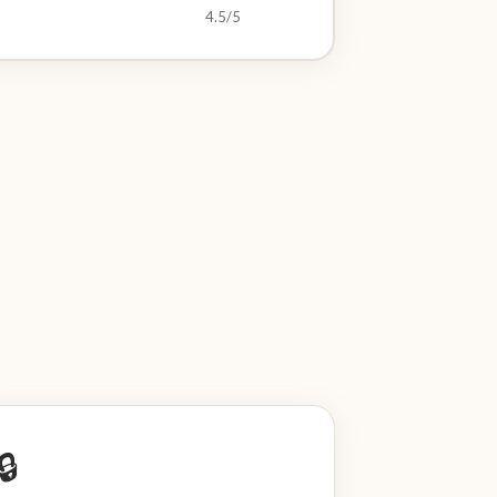
4.5/5
🔒