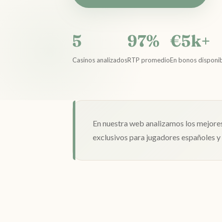
5
97%
€5k+
Casinos analizados
RTP promedio
En bonos disponi
En nuestra web analizamos los mejores
exclusivos para jugadores españoles y 