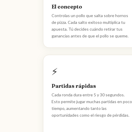
El concepto
Controlas un pollo que salta sobre hornos
de pizza. Cada salto exitoso multiplica tu
apuesta. Tú decides cuándo retirar tus
ganancias antes de que el pollo se queme.
⚡
Partidas rápidas
Cada ronda dura entre 5 y 30 segundos.
Esto permite jugar muchas partidas en poco
tiempo, aumentando tanto las
oportunidades como el riesgo de pérdidas.