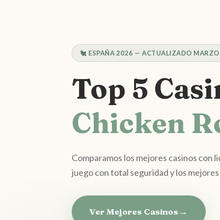
🐔 ESPAÑA 2026 — ACTUALIZADO MARZO
Top 5 Casi
Chicken R
Comparamos los mejores casinos con li
juego con total seguridad y los mejore
→
Ver Mejores Casinos