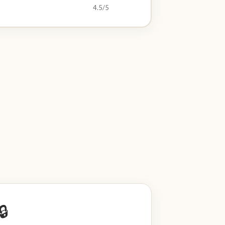
4.5/5
🔒