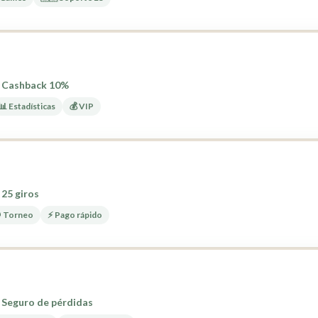
+ Cashback 10%
📊 Estadísticas
💰 VIP
25 giros
 Torneo
⚡ Pago rápido
 Seguro de pérdidas