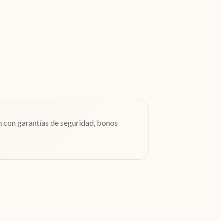
h con garantías de seguridad, bonos