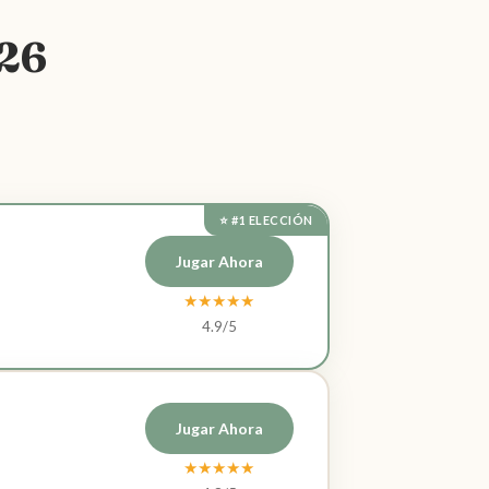
026
Jugar Ahora
★★★★★
4.9/5
Jugar Ahora
★★★★★