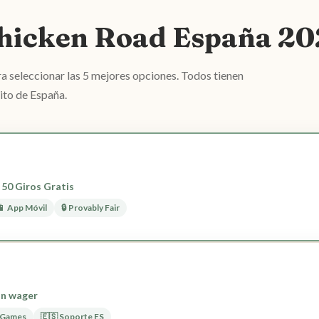
Chicken Road España 2
 seleccionar las 5 mejores opciones. Todos tienen
ito de España.
 50 Giros Gratis
📱 App Móvil
🔒 Provably Fair
in wager
e Games
🇪🇸 Soporte ES