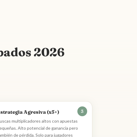
obados 2026
3
strategia Agresiva (x5+)
uscas multiplicadores altos con apuestas
equeñas. Alto potencial de ganancia pero
ambién de pérdida. Solo para jugadores