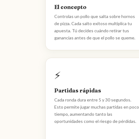
El concepto
Controlas un pollo que salta sobre hornos
de pizza. Cada salto exitoso multiplica tu
apuesta. Tú decides cuándo retirar tus
ganancias antes de que el pollo se queme.
⚡
Partidas rápidas
Cada ronda dura entre 5 y 30 segundos.
Esto permite jugar muchas partidas en poco
tiempo, aumentando tanto las
oportunidades como el riesgo de pérdidas.