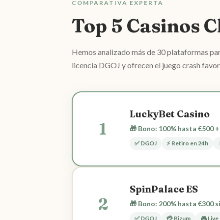
COMPARATIVA EXPERTA
Top 5 Casinos 
Hemos analizado más de 30 plataformas para
licencia DGOJ y ofrecen el juego crash favor
LuckyBet Casino
1
🎁 Bono: 100% hasta €500 +
✅ DGOJ
⚡ Retiro en 24h
SpinPalace ES
2
🎁 Bono: 200% hasta €300 s
✅ DGOJ
💳 Bizum
🎮 Liv