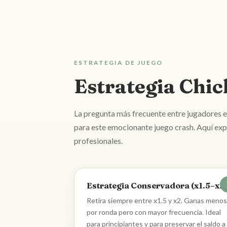
ESTRATEGIA DE JUEGO
Estrategia Chi
La pregunta más frecuente entre jugadores e
para este emocionante juego crash. Aquí ex
profesionales.
Estrategia Conservadora (x1.5–x2
Retira siempre entre x1.5 y x2. Ganas menos
por ronda pero con mayor frecuencia. Ideal
para principiantes y para preservar el saldo a