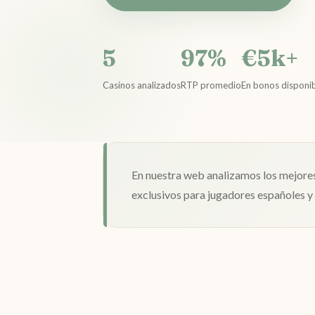
5
97%
€5k+
Casinos analizados
RTP promedio
En bonos disponi
En nuestra web analizamos los mejores
exclusivos para jugadores españoles y 