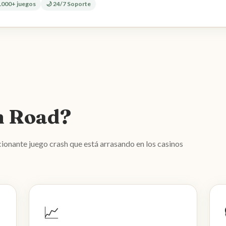
1000+ juegos
🌙 24/7 Soporte
n Road?
ionante juego crash que está arrasando en los casinos
📈