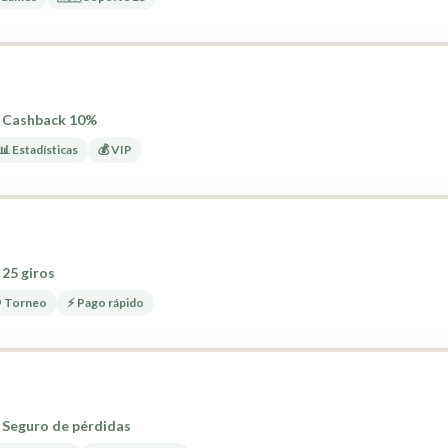
+ Cashback 10%
📊 Estadísticas
💰 VIP
25 giros
 Torneo
⚡ Pago rápido
 Seguro de pérdidas