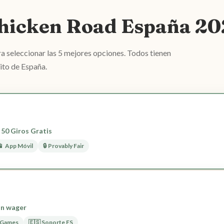
Chicken Road España 2
 seleccionar las 5 mejores opciones. Todos tienen
ito de España.
 50 Giros Gratis
📱 App Móvil
🔒 Provably Fair
in wager
e Games
🇪🇸 Soporte ES