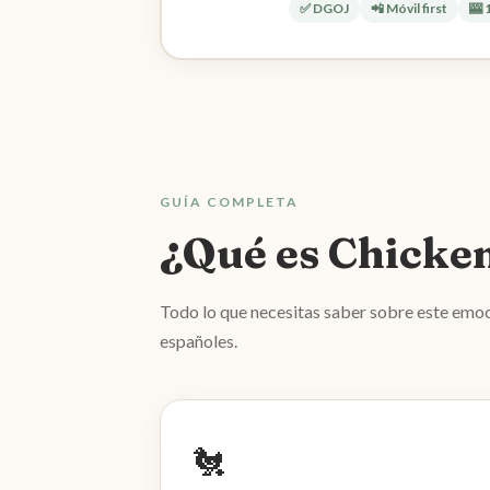
✅ DGOJ
📲 Móvil first
🎰 
GUÍA COMPLETA
¿Qué es Chicke
Todo lo que necesitas saber sobre este emoc
españoles.
🐔