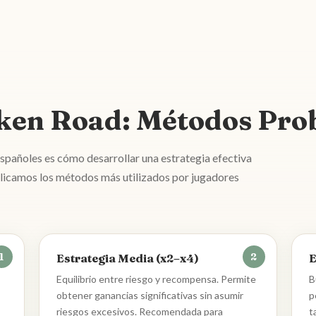
cken Road: Métodos Pr
spañoles es cómo desarrollar una estrategia efectiva
plicamos los métodos más utilizados por jugadores
1
2
)
Estrategia Media (x2–x4)
E
Equilibrio entre riesgo y recompensa. Permite
B
obtener ganancias significativas sin asumir
p
riesgos excesivos. Recomendada para
t