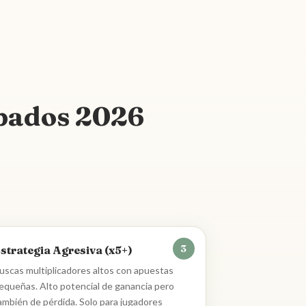
obados 2026
3
strategia Agresiva (x5+)
uscas multiplicadores altos con apuestas
equeñas. Alto potencial de ganancia pero
ambién de pérdida. Solo para jugadores