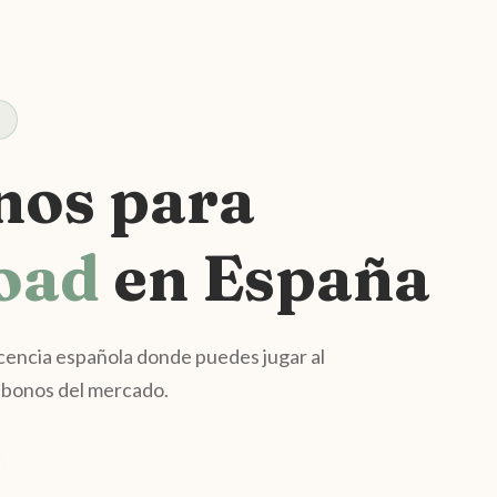
nos para
oad
en España
cencia española donde puedes jugar al
s bonos del mercado.