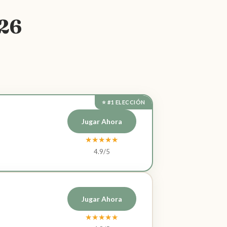
026
Jugar Ahora
★★★★★
4.9/5
Jugar Ahora
★★★★★