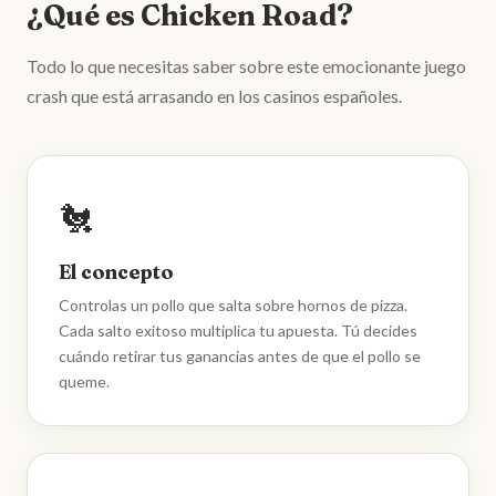
¿Qué es Chicken Road?
Todo lo que necesitas saber sobre este emocionante juego
crash que está arrasando en los casinos españoles.
🐔
El concepto
Controlas un pollo que salta sobre hornos de pizza.
Cada salto exitoso multiplica tu apuesta. Tú decides
cuándo retirar tus ganancias antes de que el pollo se
queme.