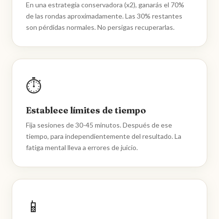
En una estrategia conservadora (x2), ganarás el 70%
de las rondas aproximadamente. Las 30% restantes
son pérdidas normales. No persigas recuperarlas.
⏱️
Establece límites de tiempo
Fija sesiones de 30-45 minutos. Después de ese
tiempo, para independientemente del resultado. La
fatiga mental lleva a errores de juicio.
📱