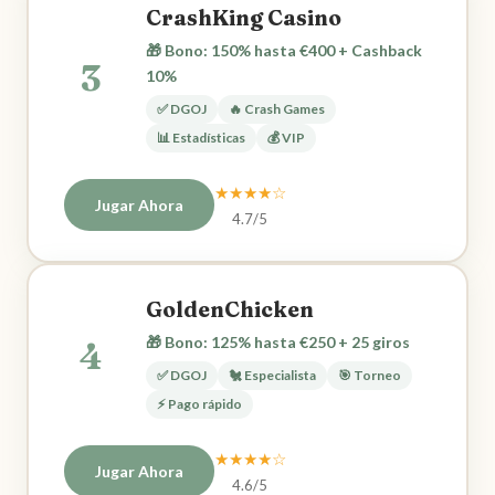
CrashKing Casino
🎁 Bono: 150% hasta €400 + Cashback
3
10%
✅ DGOJ
🔥 Crash Games
📊 Estadísticas
💰 VIP
★★★★☆
Jugar Ahora
4.7/5
GoldenChicken
🎁 Bono: 125% hasta €250 + 25 giros
4
✅ DGOJ
🐔 Especialista
🎯 Torneo
⚡ Pago rápido
★★★★☆
Jugar Ahora
4.6/5