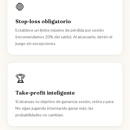
🛑
Stop-loss obligatorio
Establece un límite máximo de pérdida por sesión
(recomendamos 20% del saldo). Al alcanzarlo, detén el
juego sin excepciones.
🏆
Take-profit inteligente
Si alcanzas tu objetivo de ganancia sesión, retira y para.
No sigas jugando intentando ganar más: las
probabilidades no cambian.