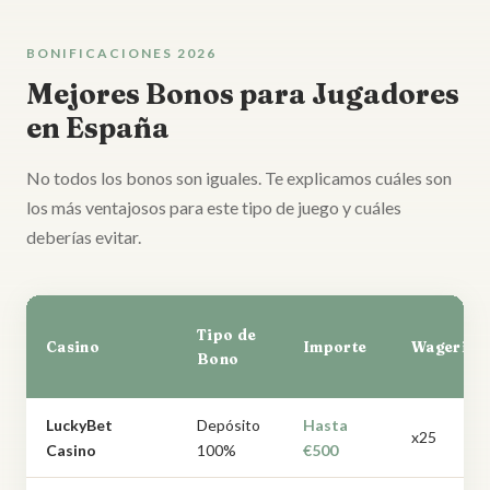
BONIFICACIONES 2026
Mejores Bonos para Jugadores
en España
No todos los bonos son iguales. Te explicamos cuáles son
los más ventajosos para este tipo de juego y cuáles
deberías evitar.
Tipo de
Casino
Importe
Wagering
Bono
LuckyBet
Depósito
Hasta
x25
Casino
100%
€500