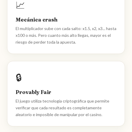
📈
Mecánica crash
El multiplicador sube con cada salto: x1.5, x2, x3... hasta
x100 o más. Pero cuanto más alto llegas, mayor es el
riesgo de perder toda la apuesta.
🔒
Provably Fair
El juego utiliza tecnología criptográfica que permite
verificar que cada resultado es completamente
aleatorio e imposible de manipular por el casino.