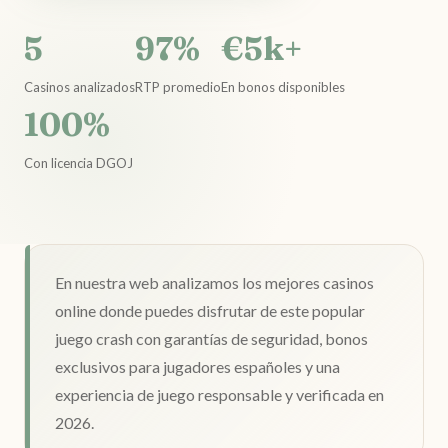
5
97%
€5k+
Casinos analizados
RTP promedio
En bonos disponibles
100%
Con licencia DGOJ
En nuestra web analizamos los mejores casinos
online donde puedes disfrutar de este popular
juego crash con garantías de seguridad, bonos
exclusivos para jugadores españoles y una
experiencia de juego responsable y verificada en
2026.