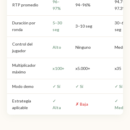
96–
94.7–
RTP promedio
94–96%
97%
97.3%
Duración por
5–30
30–60
3–10 seg
ronda
seg
seg
Control del
Alto
Ninguno
Medio
jugador
Multiplicador
x100+
x5.000+
x35
máximo
Modo demo
✓ Sí
✓ Sí
✓ Sí
Estrategia
✓
✓
✗ Baja
aplicable
Alta
Media