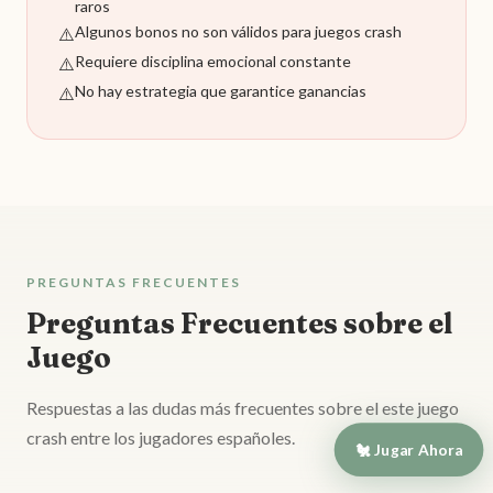
raros
Algunos bonos no son válidos para juegos crash
⚠️
Requiere disciplina emocional constante
⚠️
No hay estrategia que garantice ganancias
⚠️
PREGUNTAS FRECUENTES
Preguntas Frecuentes sobre el
Juego
Respuestas a las dudas más frecuentes sobre el este juego
crash entre los jugadores españoles.
🐔 Jugar Ahora