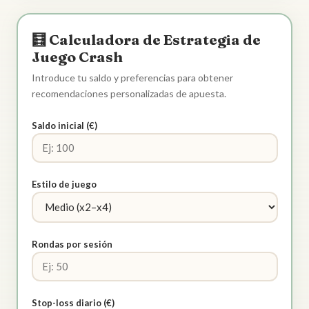
🧮 Calculadora de Estrategia de
Juego Crash
Introduce tu saldo y preferencias para obtener
recomendaciones personalizadas de apuesta.
Saldo inicial (€)
Estilo de juego
Rondas por sesión
Stop-loss diario (€)