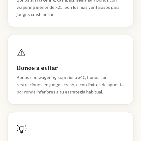
wagering menor de x25. Son los más ventajosos para
juegos crash online.
⚠️
Bonos a evitar
Bonos con wagering superior a x40, bonos con
restricciones en juegos crash, o con límites de apuesta
por ronda inferiores a tu estrategia habitual.
💡