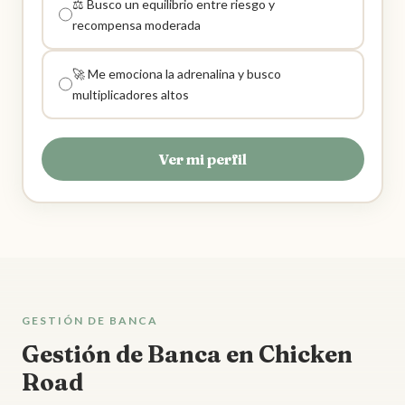
⚖️ Busco un equilibrio entre riesgo y
recompensa moderada
🚀 Me emociona la adrenalina y busco
multiplicadores altos
Ver mi perfil
GESTIÓN DE BANCA
Gestión de Banca en Chicken
Road