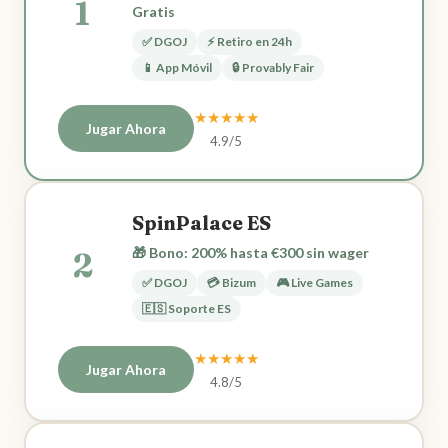
1
Gratis
✅ DGOJ
⚡ Retiro en 24h
📱 App Móvil
🔒 Provably Fair
★★★★★
Jugar Ahora
4.9/5
SpinPalace ES
🎁 Bono: 200% hasta €300 sin wager
2
✅ DGOJ
💳 Bizum
🎮 Live Games
🇪🇸 Soporte ES
★★★★★
Jugar Ahora
4.8/5