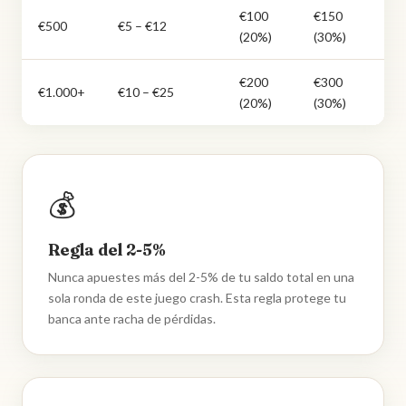
€100
€150
€500
€5 – €12
(20%)
(30%)
€200
€300
€1.000+
€10 – €25
(20%)
(30%)
💰
Regla del 2-5%
Nunca apuestes más del 2-5% de tu saldo total en una
sola ronda de este juego crash. Esta regla protege tu
banca ante racha de pérdidas.