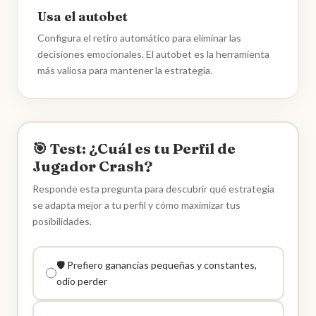
Usa el autobet
Configura el retiro automático para eliminar las
decisiones emocionales. El autobet es la herramienta
más valiosa para mantener la estrategia.
🎯 Test: ¿Cuál es tu Perfil de
Jugador Crash?
Responde esta pregunta para descubrir qué estrategia
se adapta mejor a tu perfil y cómo maximizar tus
posibilidades.
🛡️ Prefiero ganancias pequeñas y constantes,
odio perder