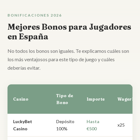
BONIFICACIONES 2026
Mejores Bonos para Jugadores
en España
No todos los bonos son iguales. Te explicamos cuáles son
los más ventajosos para este tipo de juego y cuáles
deberías evitar.
Tipo de
Casino
Importe
Wagering
Bono
LuckyBet
Depósito
Hasta
x25
Casino
100%
€500