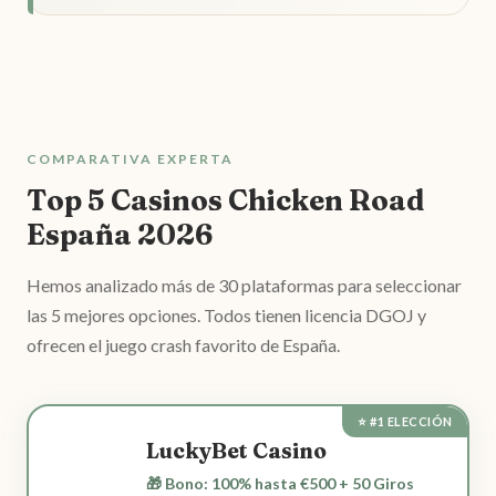
COMPARATIVA EXPERTA
Top 5 Casinos Chicken Road
España 2026
Hemos analizado más de 30 plataformas para seleccionar
las 5 mejores opciones. Todos tienen licencia DGOJ y
ofrecen el juego crash favorito de España.
LuckyBet Casino
🎁 Bono: 100% hasta €500 + 50 Giros