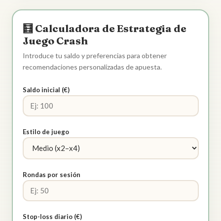
🧮 Calculadora de Estrategia de
Juego Crash
Introduce tu saldo y preferencias para obtener
recomendaciones personalizadas de apuesta.
Saldo inicial (€)
Estilo de juego
Rondas por sesión
Stop-loss diario (€)