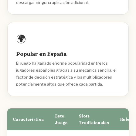
descargar ninguna aplicación adicional.
🌍
Popular en España
El juego ha ganado enorme popularidad entre los
jugadores españoles gracias a su mecánica sencilla, el
factor de decisión estratégica y los multiplicadores
potencialmente altos que ofrece cada partida.
Este
Slots
Característica
Ruleta
Juego
Tradicionales