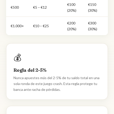
€100
€150
€500
€5 – €12
(20%)
(30%)
€200
€300
€1.000+
€10 – €25
(20%)
(30%)
💰
Regla del 2-5%
Nunca apuestes más del 2-5% de tu saldo total en una
sola ronda de este juego crash. Esta regla protege tu
banca ante racha de pérdidas.