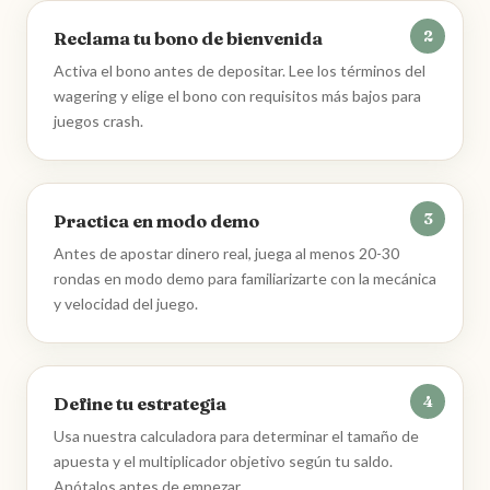
2
Reclama tu bono de bienvenida
Activa el bono antes de depositar. Lee los términos del
wagering y elige el bono con requisitos más bajos para
juegos crash.
3
Practica en modo demo
Antes de apostar dinero real, juega al menos 20-30
rondas en modo demo para familiarizarte con la mecánica
y velocidad del juego.
4
Define tu estrategia
Usa nuestra calculadora para determinar el tamaño de
apuesta y el multiplicador objetivo según tu saldo.
Anótalos antes de empezar.