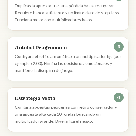
Duplicas la apuesta tras una pérdida hasta recuperar.
Requiere banca suficiente y un límite claro de stop-loss.
Funciona mejor con multiplicadores bajos.
5
Autobet Programado
Configura el retiro automático a un multiplicador fijo (por
ejemplo x2.00). Elimina las decisiones emocionales y
mantiene la disciplina de juego.
6
Estrategia Mixta
Combina apuestas pequeñas con retiro conservador y
una apuesta alta cada 10 rondas buscando un
multiplicador grande. Diversifica el riesgo.