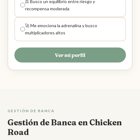
⚖️ Busco un equilibrio entre riesgo y
recompensa moderada
🚀 Me emociona la adrenalina y busco
multiplicadores altos
Ver mi perfil
GESTIÓN DE BANCA
Gestión de Banca en Chicken
Road