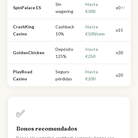
Sin
Hasta
SpinPalace ES
x0 ✨
wagering
€300
CrashKing
Cashback
Hasta
x15
Casino
10%
€100/sem
Depósito
Hasta
GoldenChicken
x30
125%
€250
PlayRoad
Seguro
Hasta
x20
Casino
pérdidas
€200
✅
Bonos recomendados
Bonos sin wagering, cashback semanal y bonos con