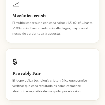
📈
Mecánica crash
El multiplicador sube con cada salto: x1.5, x2, x3... hasta
x100 o más. Pero cuanto más alto llegas, mayor es el
riesgo de perder toda la apuesta.
🔒
Provably Fair
El juego utiliza tecnología criptográfica que permite
verificar que cada resultado es completamente
aleatorio e imposible de manipular por el casino.