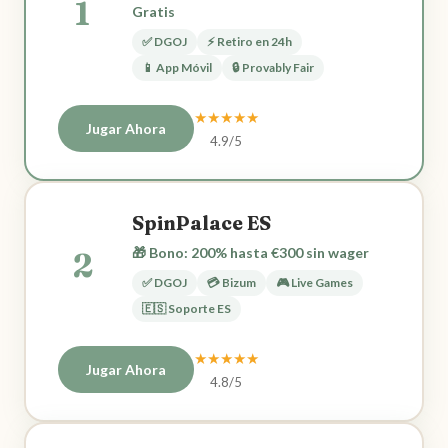
1
Gratis
✅ DGOJ
⚡ Retiro en 24h
📱 App Móvil
🔒 Provably Fair
★★★★★
Jugar Ahora
4.9/5
SpinPalace ES
🎁 Bono: 200% hasta €300 sin wager
2
✅ DGOJ
💳 Bizum
🎮 Live Games
🇪🇸 Soporte ES
★★★★★
Jugar Ahora
4.8/5