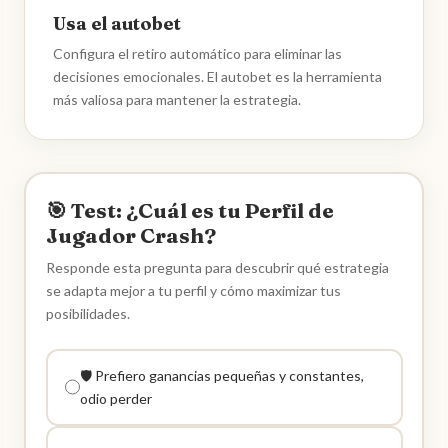
Usa el autobet
Configura el retiro automático para eliminar las
decisiones emocionales. El autobet es la herramienta
más valiosa para mantener la estrategia.
🎯 Test: ¿Cuál es tu Perfil de
Jugador Crash?
Responde esta pregunta para descubrir qué estrategia
se adapta mejor a tu perfil y cómo maximizar tus
posibilidades.
🛡️ Prefiero ganancias pequeñas y constantes,
odio perder