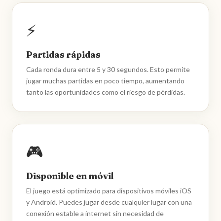
⚡
Partidas rápidas
Cada ronda dura entre 5 y 30 segundos. Esto permite
jugar muchas partidas en poco tiempo, aumentando
tanto las oportunidades como el riesgo de pérdidas.
🎮
Disponible en móvil
El juego está optimizado para dispositivos móviles iOS
y Android. Puedes jugar desde cualquier lugar con una
conexión estable a internet sin necesidad de