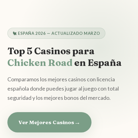
🐔 ESPAÑA 2026 — ACTUALIZADO MARZO
Top 5 Casinos para
Chicken Road
en España
Comparamos los mejores casinos con licencia
española donde puedes jugar al juego con total
seguridad y los mejores bonos del mercado.
→
Ver Mejores Casinos