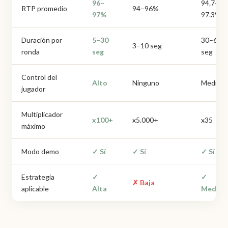
96–
94.7–
RTP promedio
94–96%
97%
97.3%
Duración por
5–30
30–60
3–10 seg
ronda
seg
seg
Control del
Alto
Ninguno
Medio
jugador
Multiplicador
x100+
x5.000+
x35
máximo
Modo demo
✓ Sí
✓ Sí
✓ Sí
Estrategia
✓
✓
✗ Baja
aplicable
Alta
Media