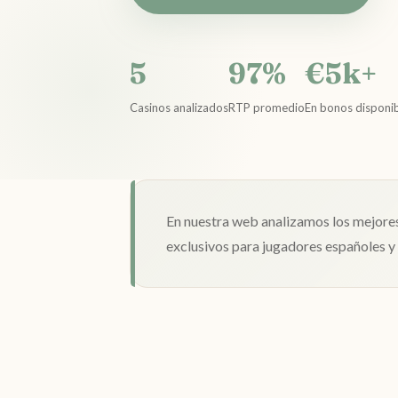
5
97%
€5k+
Casinos analizados
RTP promedio
En bonos disponi
En nuestra web analizamos los mejores
exclusivos para jugadores españoles y 