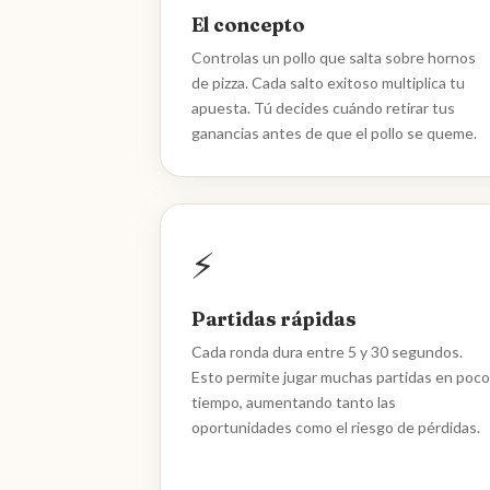
El concepto
Controlas un pollo que salta sobre hornos
de pizza. Cada salto exitoso multiplica tu
apuesta. Tú decides cuándo retirar tus
ganancias antes de que el pollo se queme.
⚡
Partidas rápidas
Cada ronda dura entre 5 y 30 segundos.
Esto permite jugar muchas partidas en poco
tiempo, aumentando tanto las
oportunidades como el riesgo de pérdidas.