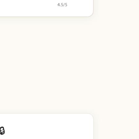
4.5/5
🔒