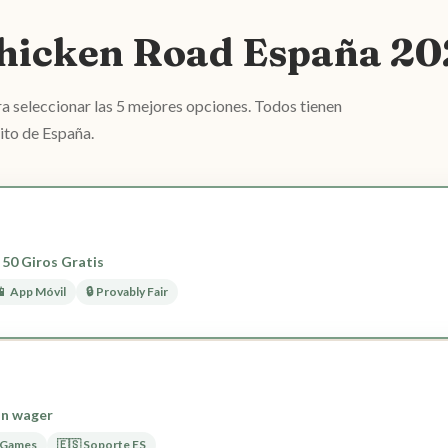
Chicken Road España 2
 seleccionar las 5 mejores opciones. Todos tienen
ito de España.
 50 Giros Gratis
📱 App Móvil
🔒 Provably Fair
in wager
e Games
🇪🇸 Soporte ES