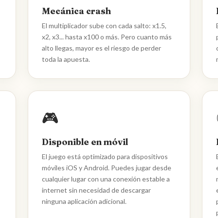
Mecánica crash
El multiplicador sube con cada salto: x1.5,
x2, x3... hasta x100 o más. Pero cuanto más
alto llegas, mayor es el riesgo de perder
toda la apuesta.
🎮
Disponible en móvil
El juego está optimizado para dispositivos
móviles iOS y Android. Puedes jugar desde
cualquier lugar con una conexión estable a
internet sin necesidad de descargar
ninguna aplicación adicional.