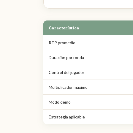
Característica
RTP promedio
Duración por ronda
Control del jugador
Multiplicador máximo
Modo demo
Estrategia aplicable