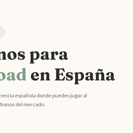
nos para
oad
en España
cencia española donde puedes jugar al
s bonos del mercado.