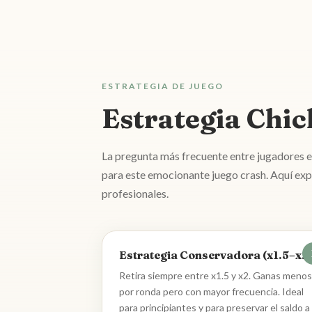
ESTRATEGIA DE JUEGO
Estrategia Chi
La pregunta más frecuente entre jugadores e
para este emocionante juego crash. Aquí ex
profesionales.
Estrategia Conservadora (x1.5–x2
Retira siempre entre x1.5 y x2. Ganas menos
por ronda pero con mayor frecuencia. Ideal
para principiantes y para preservar el saldo a