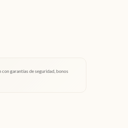
h con garantías de seguridad, bonos