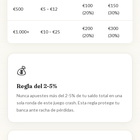
€100
€150
€500
€5 – €12
(20%)
(30%)
€200
€300
€1.000+
€10 – €25
(20%)
(30%)
💰
Regla del 2-5%
Nunca apuestes más del 2-5% de tu saldo total en una
sola ronda de este juego crash. Esta regla protege tu
banca ante racha de pérdidas.