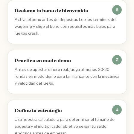
2
Reclama tu bono de bienvenida
Activa el bono antes de depositar. Lee los términos del
wagering y elige el bono con requisitos más bajos para
juegos crash.
3
Practica en modo demo
Antes de apostar dinero real, juega al menos 20-30
rondas en modo demo para familiarizarte con la mecánica
y velocidad del juego.
4
Define tu estrategia
Usa nuestra calculadora para determinar el tamaño de
apuesta y el multiplicador objetivo según tu saldo.
Anótalos antes de empezar.