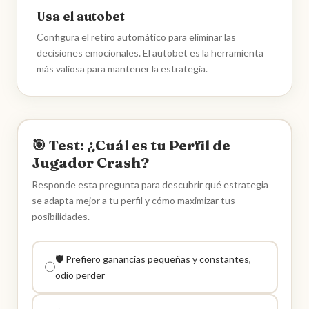
Usa el autobet
Configura el retiro automático para eliminar las
decisiones emocionales. El autobet es la herramienta
más valiosa para mantener la estrategia.
🎯 Test: ¿Cuál es tu Perfil de
Jugador Crash?
Responde esta pregunta para descubrir qué estrategia
se adapta mejor a tu perfil y cómo maximizar tus
posibilidades.
🛡️ Prefiero ganancias pequeñas y constantes,
odio perder