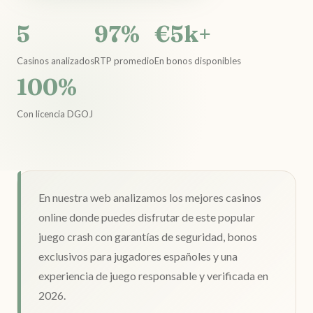
5
97%
€5k+
Casinos analizados
RTP promedio
En bonos disponibles
100%
Con licencia DGOJ
En nuestra web analizamos los mejores casinos
online donde puedes disfrutar de este popular
juego crash con garantías de seguridad, bonos
exclusivos para jugadores españoles y una
experiencia de juego responsable y verificada en
2026.