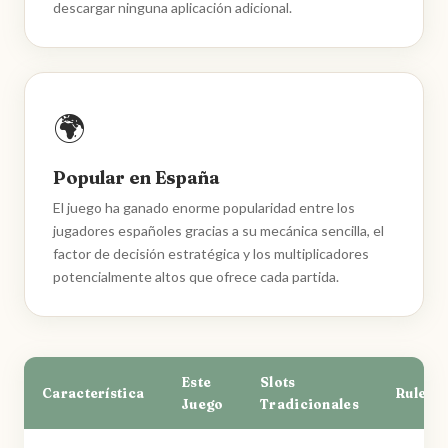
descargar ninguna aplicación adicional.
🌍
Popular en España
El juego ha ganado enorme popularidad entre los
jugadores españoles gracias a su mecánica sencilla, el
factor de decisión estratégica y los multiplicadores
potencialmente altos que ofrece cada partida.
Este
Slots
Característica
Ruleta
Juego
Tradicionales