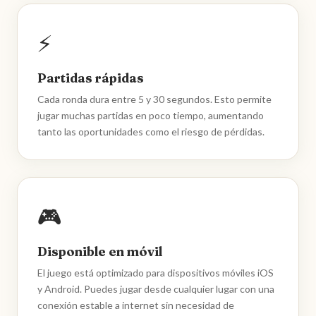
⚡
Partidas rápidas
Cada ronda dura entre 5 y 30 segundos. Esto permite
jugar muchas partidas en poco tiempo, aumentando
tanto las oportunidades como el riesgo de pérdidas.
🎮
Disponible en móvil
El juego está optimizado para dispositivos móviles iOS
y Android. Puedes jugar desde cualquier lugar con una
conexión estable a internet sin necesidad de