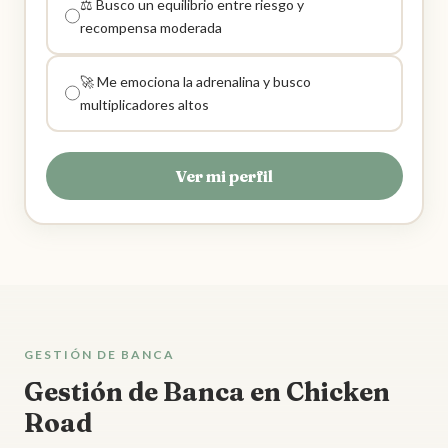
⚖️ Busco un equilibrio entre riesgo y
recompensa moderada
🚀 Me emociona la adrenalina y busco
multiplicadores altos
Ver mi perfil
GESTIÓN DE BANCA
Gestión de Banca en Chicken
Road