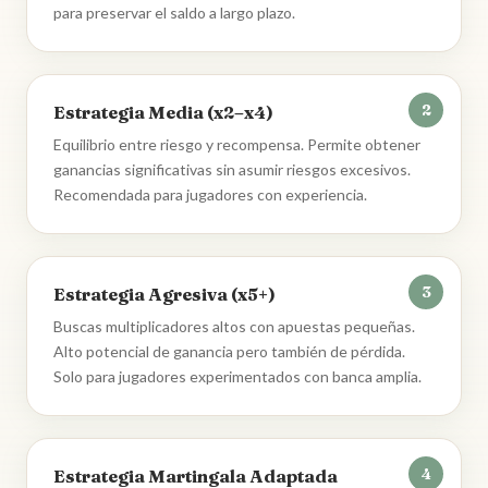
para preservar el saldo a largo plazo.
2
Estrategia Media (x2–x4)
Equilibrio entre riesgo y recompensa. Permite obtener
ganancias significativas sin asumir riesgos excesivos.
Recomendada para jugadores con experiencia.
3
Estrategia Agresiva (x5+)
Buscas multiplicadores altos con apuestas pequeñas.
Alto potencial de ganancia pero también de pérdida.
Solo para jugadores experimentados con banca amplia.
4
Estrategia Martingala Adaptada