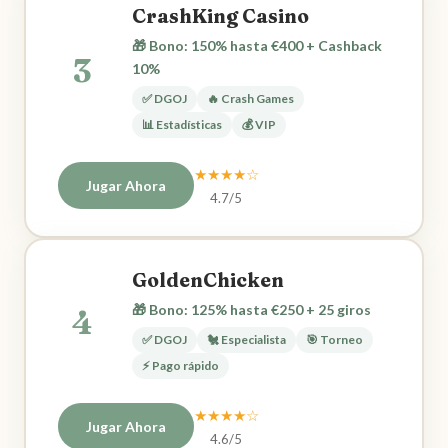
CrashKing Casino
🎁 Bono: 150% hasta €400 + Cashback
3
10%
✅ DGOJ
🔥 Crash Games
📊 Estadísticas
💰 VIP
★★★★☆
Jugar Ahora
4.7/5
GoldenChicken
🎁 Bono: 125% hasta €250 + 25 giros
4
✅ DGOJ
🐔 Especialista
🎯 Torneo
⚡ Pago rápido
★★★★☆
Jugar Ahora
4.6/5