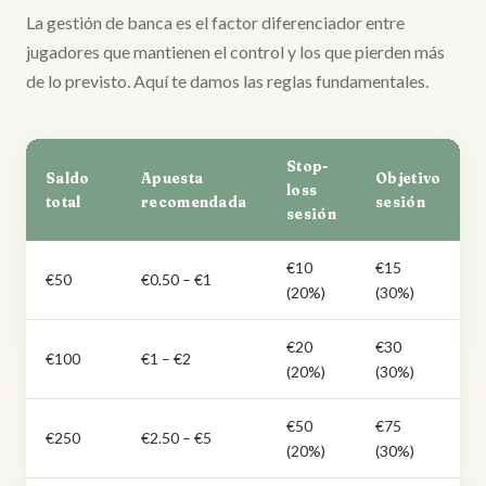
La gestión de banca es el factor diferenciador entre
jugadores que mantienen el control y los que pierden más
de lo previsto. Aquí te damos las reglas fundamentales.
Stop-
Saldo
Apuesta
Objetivo
loss
total
recomendada
sesión
sesión
€10
€15
€50
€0.50 – €1
(20%)
(30%)
€20
€30
€100
€1 – €2
(20%)
(30%)
€50
€75
€250
€2.50 – €5
(20%)
(30%)