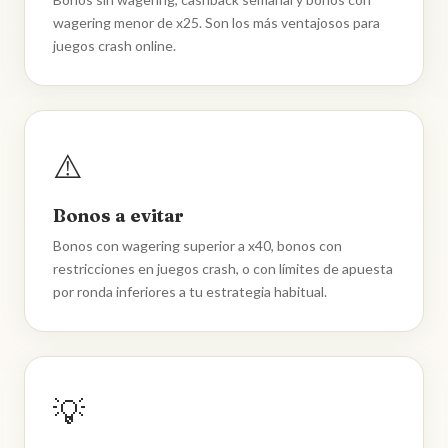
wagering menor de x25. Son los más ventajosos para
juegos crash online.
⚠️
Bonos a evitar
Bonos con wagering superior a x40, bonos con
restricciones en juegos crash, o con límites de apuesta
por ronda inferiores a tu estrategia habitual.
💡