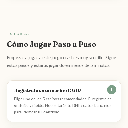
TUTORIAL
Cómo Jugar Paso a Paso
Empezar a jugar a este juego crash es muy sencillo. Sigue
estos pasos y estarás jugando en menos de 5 minutos.
1
Regístrate en un casino DGOJ
Elige uno de los 5 casinos recomendados. El registro es
gratuito y rápido. Necesitarás tu DNI y datos bancarios
para verificar tu identidad.