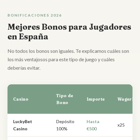
BONIFICACIONES 2026
Mejores Bonos para Jugadores
en España
No todos los bonos son iguales. Te explicamos cuáles son
los más ventajosos para este tipo de juego y cuáles
deberías evitar.
Tipo de
Casino
Importe
Wagering
Bono
LuckyBet
Depósito
Hasta
x25
Casino
100%
€500