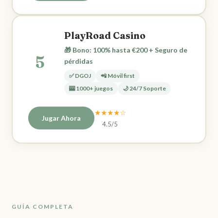
PlayRoad Casino
🎁 Bono: 100% hasta €200 + Seguro de
5
pérdidas
✅ DGOJ
📲 Móvil first
🎰 1000+ juegos
🌙 24/7 Soporte
★★★★☆
Jugar Ahora
4.5/5
GUÍA COMPLETA