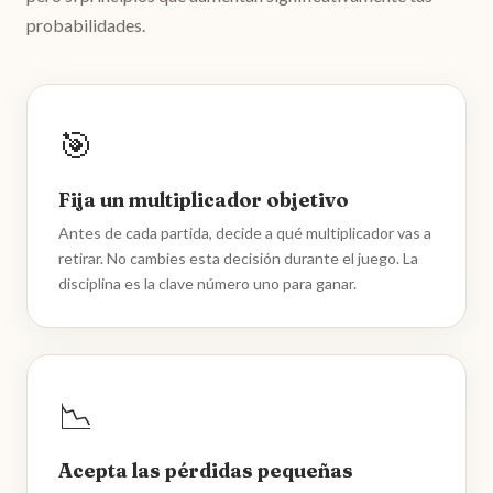
probabilidades.
🎯
Fija un multiplicador objetivo
Antes de cada partida, decide a qué multiplicador vas a
retirar. No cambies esta decisión durante el juego. La
disciplina es la clave número uno para ganar.
📉
Acepta las pérdidas pequeñas