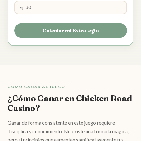
Calcular mi Estrategia
CÓMO GANAR AL JUEGO
¿Cómo Ganar en Chicken Road
Casino?
Ganar de forma consistente en este juego requiere
disciplina y conocimiento. No existe una fórmula mágica,
pero sí principios que aumentan significativamente tus