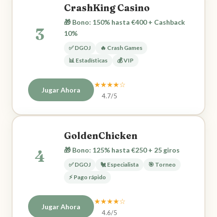
CrashKing Casino
🎁 Bono: 150% hasta €400 + Cashback
3
10%
✅ DGOJ
🔥 Crash Games
📊 Estadísticas
💰 VIP
★★★★☆
Jugar Ahora
4.7/5
GoldenChicken
🎁 Bono: 125% hasta €250 + 25 giros
4
✅ DGOJ
🐔 Especialista
🎯 Torneo
⚡ Pago rápido
★★★★☆
Jugar Ahora
4.6/5