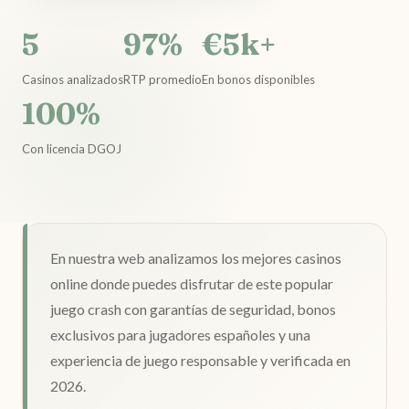
5
97%
€5k+
Casinos analizados
RTP promedio
En bonos disponibles
100%
Con licencia DGOJ
En nuestra web analizamos los mejores casinos
online donde puedes disfrutar de este popular
juego crash con garantías de seguridad, bonos
exclusivos para jugadores españoles y una
experiencia de juego responsable y verificada en
2026.