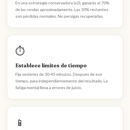
En una estrategia conservadora (x2), ganarás el 70%
de las rondas aproximadamente. Las 30% restantes
son pérdidas normales. No persigas recuperarlas.
⏱️
Establece límites de tiempo
Fija sesiones de 30-45 minutos. Después de ese
tiempo, para independientemente del resultado. La
fatiga mental lleva a errores de juicio.
📱