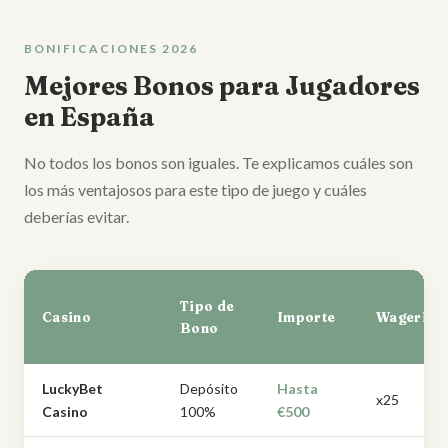
BONIFICACIONES 2026
Mejores Bonos para Jugadores
en España
No todos los bonos son iguales. Te explicamos cuáles son
los más ventajosos para este tipo de juego y cuáles
deberías evitar.
Tipo de
Casino
Importe
Wagering
Bono
LuckyBet
Depósito
Hasta
x25
Casino
100%
€500