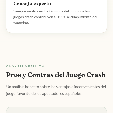
Consejo experto
Siempre verifica en los términos del bono que los
juegos crash contribuyen al 100% al cumplimiento del
wagering.
ANÁLISIS OBJETIVO
Pros y Contras del Juego Crash
Un análisis honesto sobre las ventajas e inconvenientes del
juego favorito de los apostadores españoles.