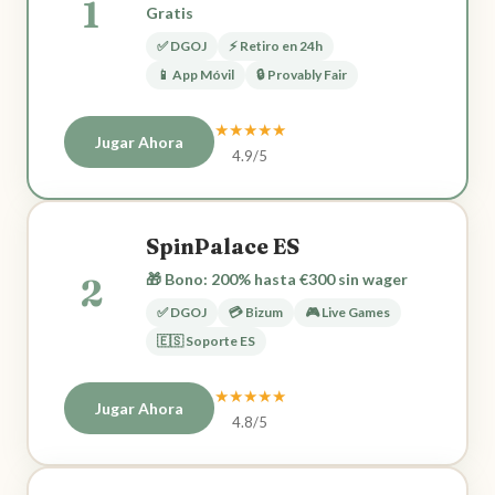
1
Gratis
✅ DGOJ
⚡ Retiro en 24h
📱 App Móvil
🔒 Provably Fair
★★★★★
Jugar Ahora
4.9/5
SpinPalace ES
🎁 Bono: 200% hasta €300 sin wager
2
✅ DGOJ
💳 Bizum
🎮 Live Games
🇪🇸 Soporte ES
★★★★★
Jugar Ahora
4.8/5