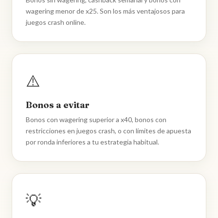
wagering menor de x25. Son los más ventajosos para
juegos crash online.
⚠️
Bonos a evitar
Bonos con wagering superior a x40, bonos con
restricciones en juegos crash, o con límites de apuesta
por ronda inferiores a tu estrategia habitual.
💡