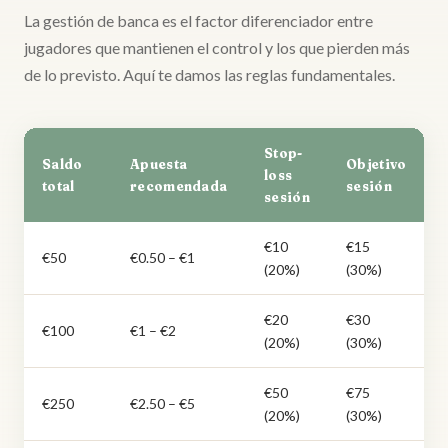
La gestión de banca es el factor diferenciador entre
jugadores que mantienen el control y los que pierden más
de lo previsto. Aquí te damos las reglas fundamentales.
Stop-
Saldo
Apuesta
Objetivo
loss
total
recomendada
sesión
sesión
€10
€15
€50
€0.50 – €1
(20%)
(30%)
€20
€30
€100
€1 – €2
(20%)
(30%)
€50
€75
€250
€2.50 – €5
(20%)
(30%)