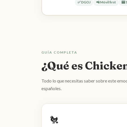
✅ DGOJ
📲 Móvil first
🎰 
GUÍA COMPLETA
¿Qué es Chicke
Todo lo que necesitas saber sobre este emoc
españoles.
🐔