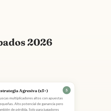
obados 2026
3
strategia Agresiva (x5+)
uscas multiplicadores altos con apuestas
equeñas. Alto potencial de ganancia pero
ambién de pérdida. Solo para jugadores