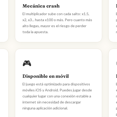
Mecánica crash
El multiplicador sube con cada salto: x1.5,
x2, x3... hasta x100 o más. Pero cuanto más
alto llegas, mayor es el riesgo de perder
toda la apuesta.
🎮
Disponible en móvil
El juego está optimizado para dispositivos
móviles iOS y Android. Puedes jugar desde
cualquier lugar con una conexión estable a
internet sin necesidad de descargar
ninguna aplicación adicional.