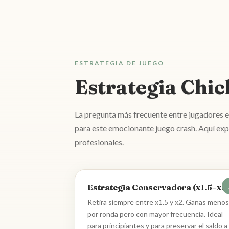
ESTRATEGIA DE JUEGO
Estrategia Chi
La pregunta más frecuente entre jugadores e
para este emocionante juego crash. Aquí ex
profesionales.
Estrategia Conservadora (x1.5–x2
Retira siempre entre x1.5 y x2. Ganas menos
por ronda pero con mayor frecuencia. Ideal
para principiantes y para preservar el saldo a