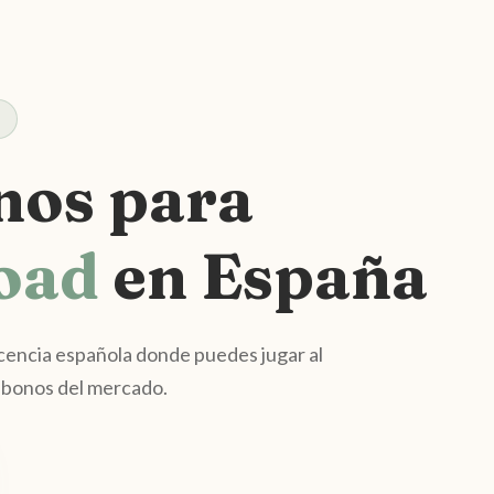
nos para
oad
en España
cencia española donde puedes jugar al
s bonos del mercado.