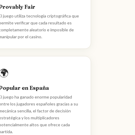
Provably Fair
El juego utiliza tecnología criptográfica que
permite verificar que cada resultado es
completamente aleatorio e imposible de
manipular por el casino.
🌍
Popular en España
El juego ha ganado enorme popularidad
entre los jugadores españoles gracias a su
mecánica sencilla, el factor de decisión
estratégica y los multiplicadores
potencialmente altos que ofrece cada
partida.