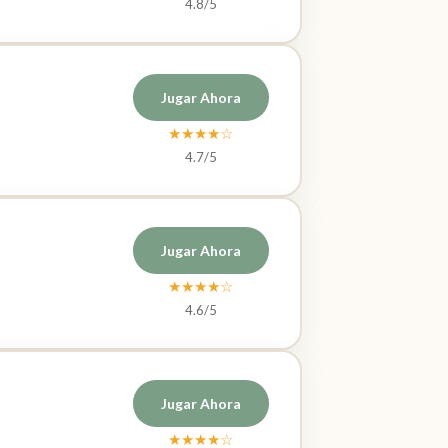
4.8/5
Jugar Ahora
★★★★☆
4.7/5
Jugar Ahora
★★★★☆
4.6/5
Jugar Ahora
★★★★☆