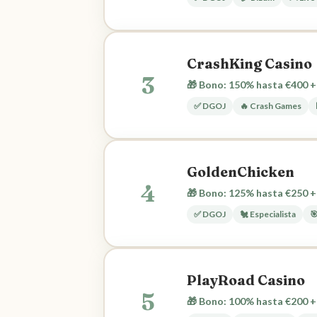
CrashKing Casino
3
🎁 Bono: 150% hasta €400 
✅ DGOJ
🔥 Crash Games
GoldenChicken
4
🎁 Bono: 125% hasta €250 + 
✅ DGOJ
🐔 Especialista

PlayRoad Casino
5
🎁 Bono: 100% hasta €200 +