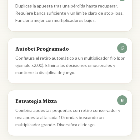
Duplicas la apuesta tras una pérdida hasta recuperar.
Requiere banca suficiente y un límite claro de stop-loss.
Funciona mejor con multiplicadores bajos.
5
Autobet Programado
Configura el retiro automático a un multiplicador fijo (por
ejemplo x2.00). Elimina las decisiones emocionales y
mantiene la disciplina de juego.
6
Estrategia Mixta
Combina apuestas pequeñas con retiro conservador y
una apuesta alta cada 10 rondas buscando un
multiplicador grande. Diversifica el riesgo.