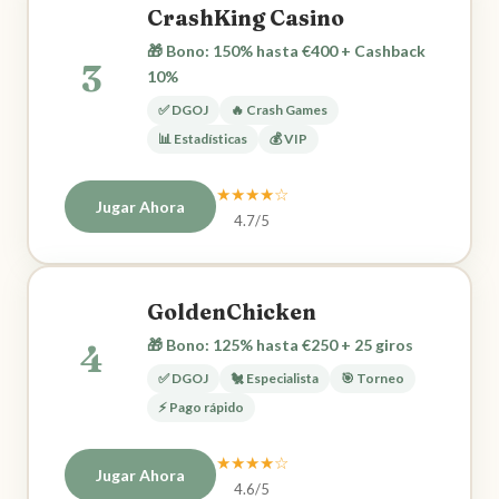
CrashKing Casino
🎁 Bono: 150% hasta €400 + Cashback
3
10%
✅ DGOJ
🔥 Crash Games
📊 Estadísticas
💰 VIP
★★★★☆
Jugar Ahora
4.7/5
GoldenChicken
🎁 Bono: 125% hasta €250 + 25 giros
4
✅ DGOJ
🐔 Especialista
🎯 Torneo
⚡ Pago rápido
★★★★☆
Jugar Ahora
4.6/5