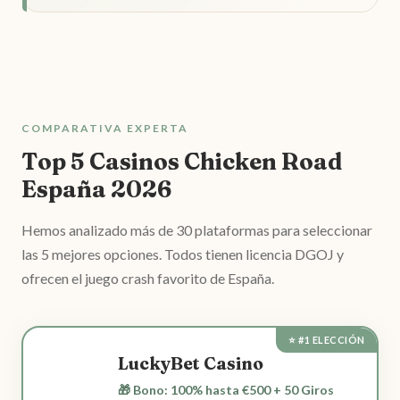
COMPARATIVA EXPERTA
Top 5 Casinos Chicken Road
España 2026
Hemos analizado más de 30 plataformas para seleccionar
las 5 mejores opciones. Todos tienen licencia DGOJ y
ofrecen el juego crash favorito de España.
LuckyBet Casino
🎁 Bono: 100% hasta €500 + 50 Giros