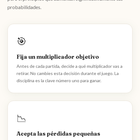
probabilidades.
🎯
Fija un multiplicador objetivo
Antes de cada partida, decide a qué multiplicador vas a
retirar. No cambies esta decisión durante el juego. La
disciplina es la clave número uno para ganar.
📉
Acepta las pérdidas pequeñas