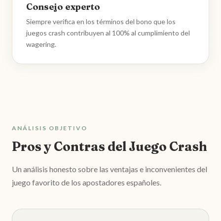
Consejo experto
Siempre verifica en los términos del bono que los
juegos crash contribuyen al 100% al cumplimiento del
wagering.
ANÁLISIS OBJETIVO
Pros y Contras del Juego Crash
Un análisis honesto sobre las ventajas e inconvenientes del
juego favorito de los apostadores españoles.