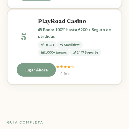
PlayRoad Casino
🎁 Bono: 100% hasta €200 + Seguro de
5
pérdidas
✅ DGOJ
📲 Móvil first
🎰 1000+ juegos
🌙 24/7 Soporte
★★★★☆
Jugar Ahora
4.5/5
GUÍA COMPLETA