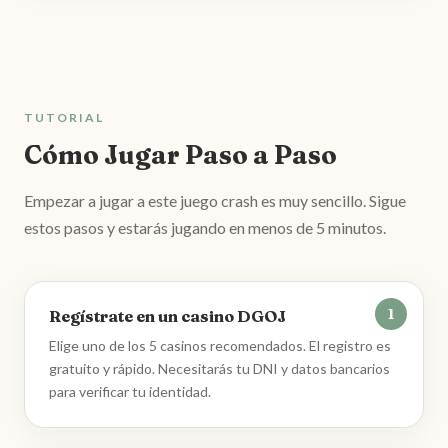
TUTORIAL
Cómo Jugar Paso a Paso
Empezar a jugar a este juego crash es muy sencillo. Sigue
estos pasos y estarás jugando en menos de 5 minutos.
1
Regístrate en un casino DGOJ
Elige uno de los 5 casinos recomendados. El registro es
gratuito y rápido. Necesitarás tu DNI y datos bancarios
para verificar tu identidad.