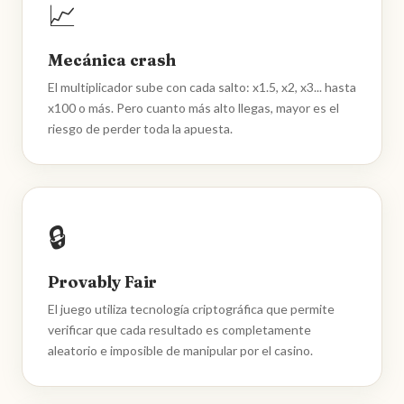
📈
Mecánica crash
El multiplicador sube con cada salto: x1.5, x2, x3... hasta
x100 o más. Pero cuanto más alto llegas, mayor es el
riesgo de perder toda la apuesta.
🔒
Provably Fair
El juego utiliza tecnología criptográfica que permite
verificar que cada resultado es completamente
aleatorio e imposible de manipular por el casino.