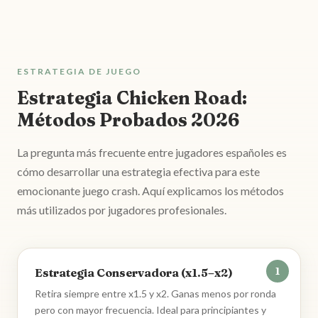
ESTRATEGIA DE JUEGO
Estrategia Chicken Road:
Métodos Probados 2026
La pregunta más frecuente entre jugadores españoles es
cómo desarrollar una estrategia efectiva para este
emocionante juego crash. Aquí explicamos los métodos
más utilizados por jugadores profesionales.
1
Estrategia Conservadora (x1.5–x2)
Retira siempre entre x1.5 y x2. Ganas menos por ronda
pero con mayor frecuencia. Ideal para principiantes y