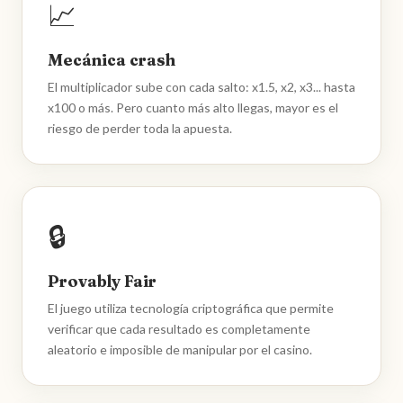
📈
Mecánica crash
El multiplicador sube con cada salto: x1.5, x2, x3... hasta
x100 o más. Pero cuanto más alto llegas, mayor es el
riesgo de perder toda la apuesta.
🔒
Provably Fair
El juego utiliza tecnología criptográfica que permite
verificar que cada resultado es completamente
aleatorio e imposible de manipular por el casino.