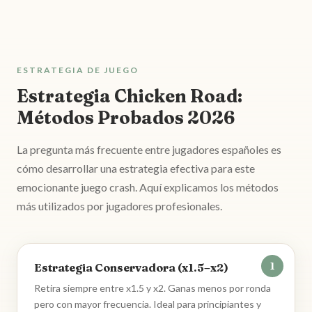
ESTRATEGIA DE JUEGO
Estrategia Chicken Road:
Métodos Probados 2026
La pregunta más frecuente entre jugadores españoles es
cómo desarrollar una estrategia efectiva para este
emocionante juego crash. Aquí explicamos los métodos
más utilizados por jugadores profesionales.
1
Estrategia Conservadora (x1.5–x2)
Retira siempre entre x1.5 y x2. Ganas menos por ronda
pero con mayor frecuencia. Ideal para principiantes y