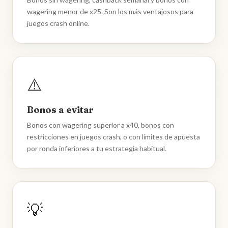
wagering menor de x25. Son los más ventajosos para
juegos crash online.
⚠️
Bonos a evitar
Bonos con wagering superior a x40, bonos con
restricciones en juegos crash, o con límites de apuesta
por ronda inferiores a tu estrategia habitual.
💡