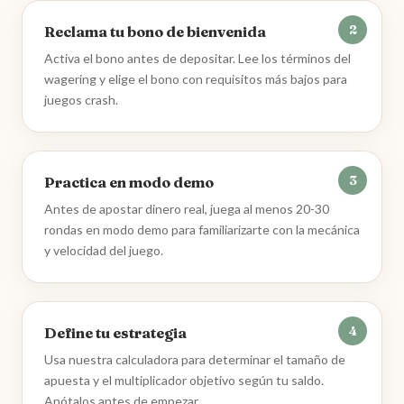
2
Reclama tu bono de bienvenida
Activa el bono antes de depositar. Lee los términos del
wagering y elige el bono con requisitos más bajos para
juegos crash.
3
Practica en modo demo
Antes de apostar dinero real, juega al menos 20-30
rondas en modo demo para familiarizarte con la mecánica
y velocidad del juego.
4
Define tu estrategia
Usa nuestra calculadora para determinar el tamaño de
apuesta y el multiplicador objetivo según tu saldo.
Anótalos antes de empezar.