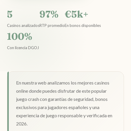
5
97%
€5k+
Casinos analizados
RTP promedio
En bonos disponibles
100%
Con licencia DGOJ
En nuestra web analizamos los mejores casinos
online donde puedes disfrutar de este popular
juego crash con garantías de seguridad, bonos
exclusivos para jugadores españoles y una
experiencia de juego responsable y verificada en
2026.