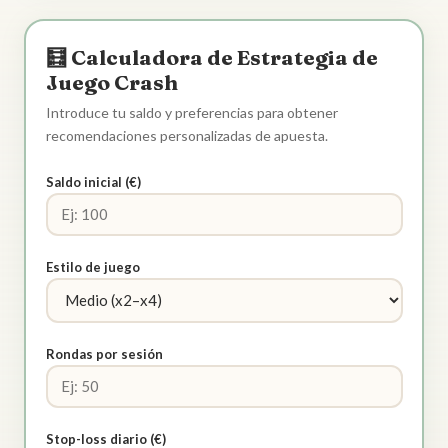
🧮 Calculadora de Estrategia de
Juego Crash
Introduce tu saldo y preferencias para obtener
recomendaciones personalizadas de apuesta.
Saldo inicial (€)
Estilo de juego
Rondas por sesión
Stop-loss diario (€)