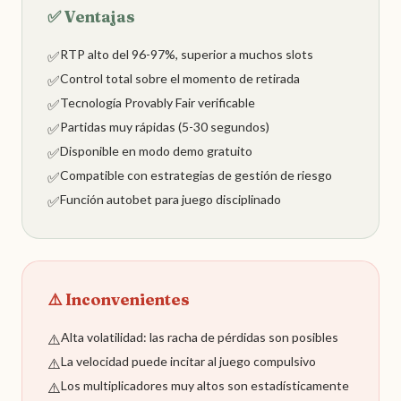
✅ Ventajas
RTP alto del 96-97%, superior a muchos slots
✅
Control total sobre el momento de retirada
✅
Tecnología Provably Fair verificable
✅
Partidas muy rápidas (5-30 segundos)
✅
Disponible en modo demo gratuito
✅
Compatible con estrategias de gestión de riesgo
✅
Función autobet para juego disciplinado
✅
⚠️ Inconvenientes
Alta volatilidad: las racha de pérdidas son posibles
⚠️
La velocidad puede incitar al juego compulsivo
⚠️
Los multiplicadores muy altos son estadísticamente
⚠️