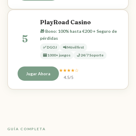
PlayRoad Casino
🎁 Bono: 100% hasta €200 + Seguro de
5
pérdidas
✅ DGOJ
📲 Móvil first
🎰 1000+ juegos
🌙 24/7 Soporte
★★★★☆
Jugar Ahora
4.5/5
GUÍA COMPLETA