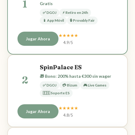
1
Gratis
✅ DGOJ
⚡ Retiro en 24h
📱 App Móvil
🔒 Provably Fair
★★★★★
Jugar Ahora
4.9/5
SpinPalace ES
🎁 Bono: 200% hasta €300 sin wager
2
✅ DGOJ
💳 Bizum
🎮 Live Games
🇪🇸 Soporte ES
★★★★★
Jugar Ahora
4.8/5