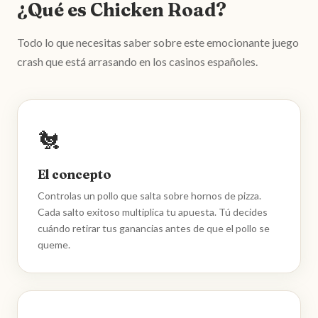
¿Qué es Chicken Road?
Todo lo que necesitas saber sobre este emocionante juego
crash que está arrasando en los casinos españoles.
🐔
El concepto
Controlas un pollo que salta sobre hornos de pizza.
Cada salto exitoso multiplica tu apuesta. Tú decides
cuándo retirar tus ganancias antes de que el pollo se
queme.