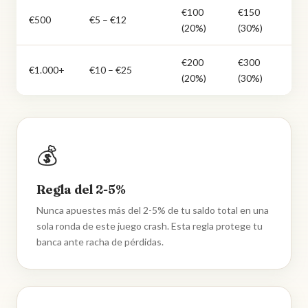
€100
€150
€500
€5 – €12
(20%)
(30%)
€200
€300
€1.000+
€10 – €25
(20%)
(30%)
💰
Regla del 2-5%
Nunca apuestes más del 2-5% de tu saldo total en una
sola ronda de este juego crash. Esta regla protege tu
banca ante racha de pérdidas.