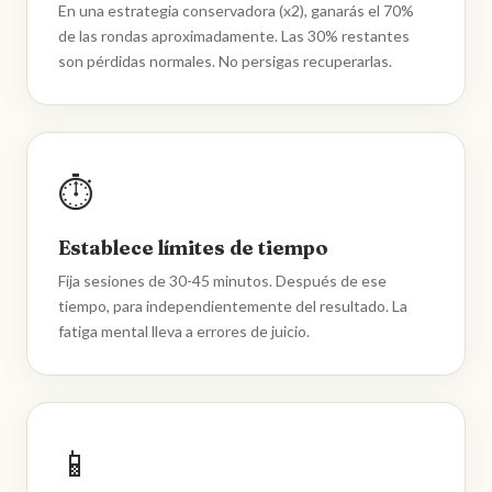
En una estrategia conservadora (x2), ganarás el 70%
de las rondas aproximadamente. Las 30% restantes
son pérdidas normales. No persigas recuperarlas.
⏱️
Establece límites de tiempo
Fija sesiones de 30-45 minutos. Después de ese
tiempo, para independientemente del resultado. La
fatiga mental lleva a errores de juicio.
📱