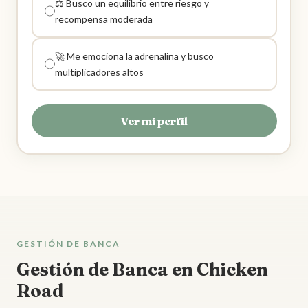
⚖️ Busco un equilibrio entre riesgo y
recompensa moderada
🚀 Me emociona la adrenalina y busco
multiplicadores altos
Ver mi perfil
GESTIÓN DE BANCA
Gestión de Banca en Chicken
Road