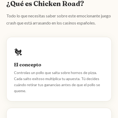
¿Qué es Chicken Road?
Todo lo que necesitas saber sobre este emocionante juego
crash que está arrasando en los casinos españoles.
🐔
El concepto
Controlas un pollo que salta sobre hornos de pizza.
Cada salto exitoso multiplica tu apuesta. Tú decides
cuándo retirar tus ganancias antes de que el pollo se
queme.