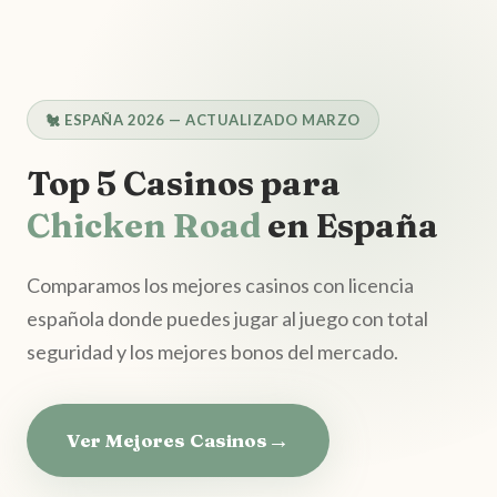
🐔 ESPAÑA 2026 — ACTUALIZADO MARZO
Top 5 Casinos para
Chicken Road
en España
Comparamos los mejores casinos con licencia
española donde puedes jugar al juego con total
seguridad y los mejores bonos del mercado.
→
Ver Mejores Casinos