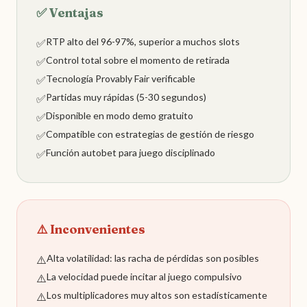
✅ Ventajas
RTP alto del 96-97%, superior a muchos slots
✅
Control total sobre el momento de retirada
✅
Tecnología Provably Fair verificable
✅
Partidas muy rápidas (5-30 segundos)
✅
Disponible en modo demo gratuito
✅
Compatible con estrategias de gestión de riesgo
✅
Función autobet para juego disciplinado
✅
⚠️ Inconvenientes
Alta volatilidad: las racha de pérdidas son posibles
⚠️
La velocidad puede incitar al juego compulsivo
⚠️
Los multiplicadores muy altos son estadísticamente
⚠️