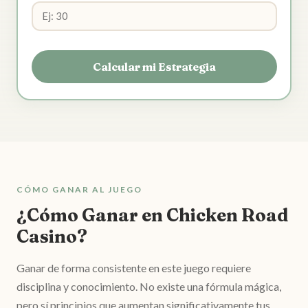
Calcular mi Estrategia
CÓMO GANAR AL JUEGO
¿Cómo Ganar en Chicken Road
Casino?
Ganar de forma consistente en este juego requiere
disciplina y conocimiento. No existe una fórmula mágica,
pero sí principios que aumentan significativamente tus