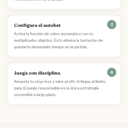
5
Configura el autobet
Activa la función de cobro automático con tu
multiplicador objetivo. Esto elimina la tentación de
quedarte demasiado tiempo en la partida.
6
Juega con disciplina
Respeta tu stop-loss y take-profit. Si llegas al límite,
para. El juego responsable es la única estrategia
sostenible a largo plazo.