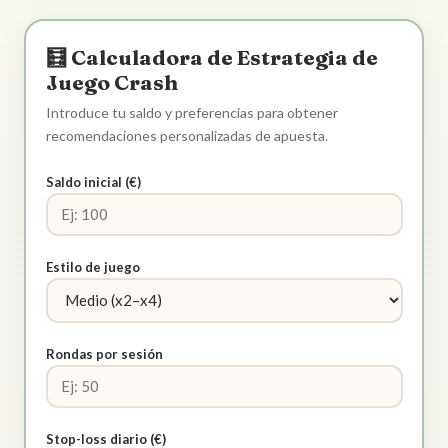
🧮 Calculadora de Estrategia de
Juego Crash
Introduce tu saldo y preferencias para obtener
recomendaciones personalizadas de apuesta.
Saldo inicial (€)
Estilo de juego
Rondas por sesión
Stop-loss diario (€)