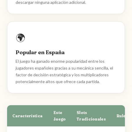
descargar ninguna aplicación adicional.
🌍
Popular en España
El juego ha ganado enorme popularidad entre los
jugadores españoles gracias a su mecánica sencilla, el
factor de decisión estratégica y los multiplicadores
potencialmente altos que ofrece cada partida.
Este
Slots
Característica
Ruleta
Juego
Tradicionales