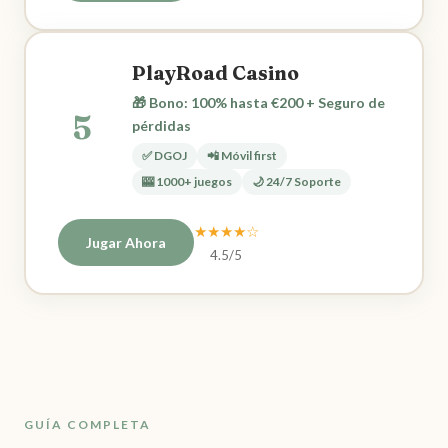
PlayRoad Casino
🎁 Bono: 100% hasta €200 + Seguro de
5
pérdidas
✅ DGOJ
📲 Móvil first
🎰 1000+ juegos
🌙 24/7 Soporte
★★★★☆
Jugar Ahora
4.5/5
GUÍA COMPLETA