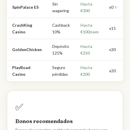
Sin
Hasta
SpinPalace ES
x0 ✨
wagering
€300
CrashKing
Cashback
Hasta
x15
Casino
10%
€100/sem
Depósito
Hasta
GoldenChicken
x30
125%
€250
PlayRoad
Seguro
Hasta
x20
Casino
pérdidas
€200
✅
Bonos recomendados
Bonos sin wagering, cashback semanal y bonos con