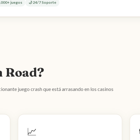
1000+ juegos
🌙 24/7 Soporte
n Road?
ionante juego crash que está arrasando en los casinos
📈