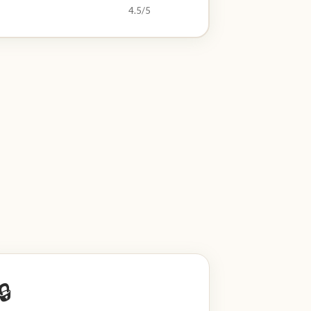
4.5/5
🔒