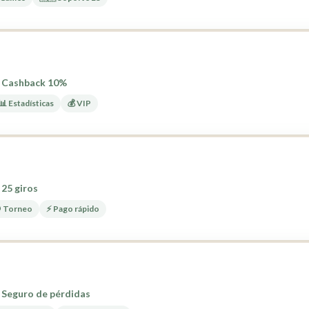
+ Cashback 10%
📊 Estadísticas
💰 VIP
25 giros
 Torneo
⚡ Pago rápido
 Seguro de pérdidas