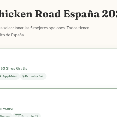
Chicken Road España 2
 seleccionar las 5 mejores opciones. Todos tienen
ito de España.
 50 Giros Gratis
📱 App Móvil
🔒 Provably Fair
in wager
e Games
🇪🇸 Soporte ES