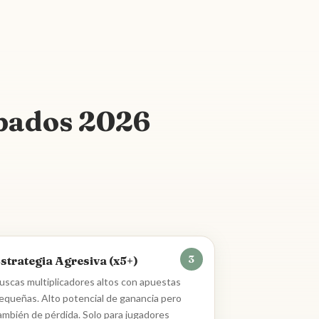
obados 2026
3
strategia Agresiva (x5+)
uscas multiplicadores altos con apuestas
equeñas. Alto potencial de ganancia pero
ambién de pérdida. Solo para jugadores