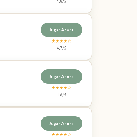
4.8/5
Jugar Ahora
★★★★☆
4.7/5
Jugar Ahora
★★★★☆
4.6/5
Jugar Ahora
★★★★☆