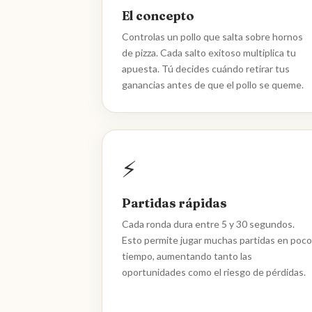
El concepto
Controlas un pollo que salta sobre hornos
de pizza. Cada salto exitoso multiplica tu
apuesta. Tú decides cuándo retirar tus
ganancias antes de que el pollo se queme.
⚡
Partidas rápidas
Cada ronda dura entre 5 y 30 segundos.
Esto permite jugar muchas partidas en poco
tiempo, aumentando tanto las
oportunidades como el riesgo de pérdidas.