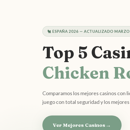
🐔 ESPAÑA 2026 — ACTUALIZADO MARZO
Top 5 Casi
Chicken R
Comparamos los mejores casinos con li
juego con total seguridad y los mejore
→
Ver Mejores Casinos