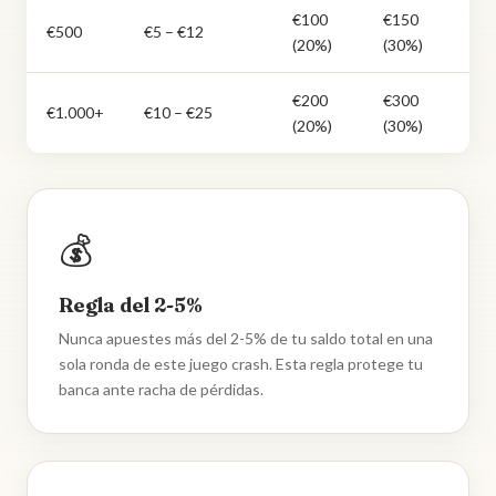
€100
€150
€500
€5 – €12
(20%)
(30%)
€200
€300
€1.000+
€10 – €25
(20%)
(30%)
💰
Regla del 2-5%
Nunca apuestes más del 2-5% de tu saldo total en una
sola ronda de este juego crash. Esta regla protege tu
banca ante racha de pérdidas.