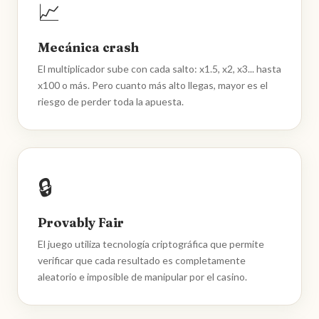
📈
Mecánica crash
El multiplicador sube con cada salto: x1.5, x2, x3... hasta
x100 o más. Pero cuanto más alto llegas, mayor es el
riesgo de perder toda la apuesta.
🔒
Provably Fair
El juego utiliza tecnología criptográfica que permite
verificar que cada resultado es completamente
aleatorio e imposible de manipular por el casino.