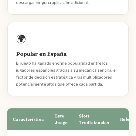
descargar ninguna aplicación adicional.
🌍
Popular en España
El juego ha ganado enorme popularidad entre los
jugadores españoles gracias a su mecánica sencilla, el
factor de decisión estratégica y los multiplicadores
potencialmente altos que ofrece cada partida.
Este
Slots
Característica
Ruleta
Juego
Tradicionales