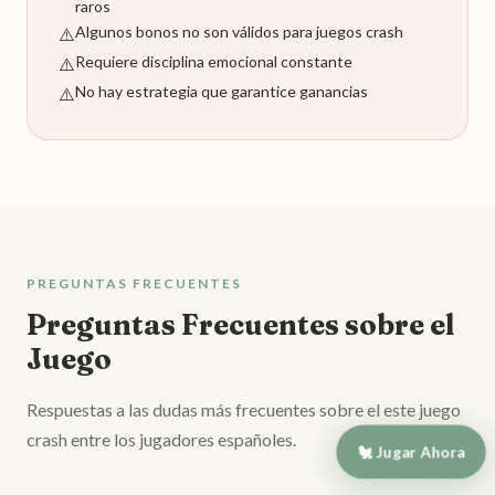
raros
Algunos bonos no son válidos para juegos crash
⚠️
Requiere disciplina emocional constante
⚠️
No hay estrategia que garantice ganancias
⚠️
PREGUNTAS FRECUENTES
Preguntas Frecuentes sobre el
Juego
Respuestas a las dudas más frecuentes sobre el este juego
crash entre los jugadores españoles.
🐔 Jugar Ahora