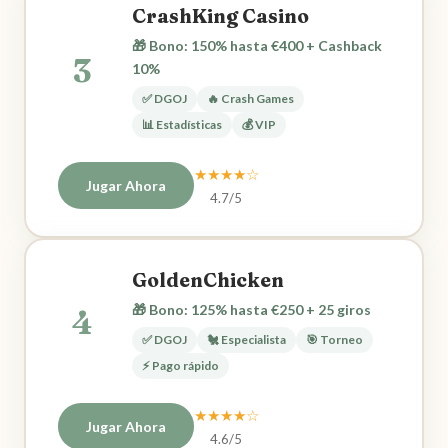
CrashKing Casino
🎁 Bono: 150% hasta €400 + Cashback
3
10%
✅ DGOJ
🔥 Crash Games
📊 Estadísticas
💰 VIP
★★★★☆
Jugar Ahora
4.7/5
GoldenChicken
🎁 Bono: 125% hasta €250 + 25 giros
4
✅ DGOJ
🐔 Especialista
🎯 Torneo
⚡ Pago rápido
★★★★☆
Jugar Ahora
4.6/5