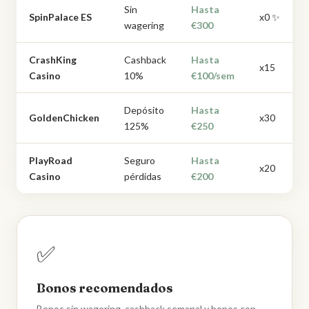
Sin
Hasta
SpinPalace ES
x0 ✨
wagering
€300
CrashKing
Cashback
Hasta
x15
Casino
10%
€100/sem
Depósito
Hasta
GoldenChicken
x30
125%
€250
PlayRoad
Seguro
Hasta
x20
Casino
pérdidas
€200
✅
Bonos recomendados
Bonos sin wagering, cashback semanal y bonos con