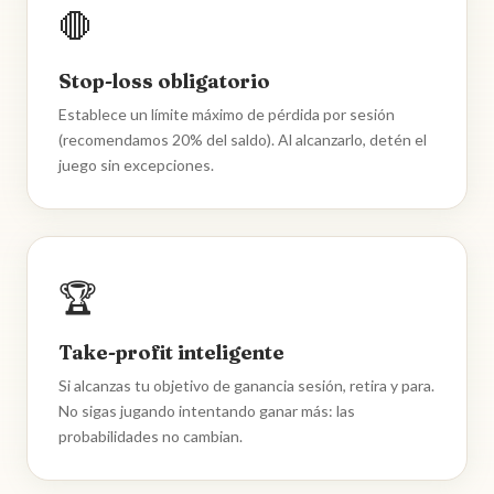
🛑
Stop-loss obligatorio
Establece un límite máximo de pérdida por sesión
(recomendamos 20% del saldo). Al alcanzarlo, detén el
juego sin excepciones.
🏆
Take-profit inteligente
Si alcanzas tu objetivo de ganancia sesión, retira y para.
No sigas jugando intentando ganar más: las
probabilidades no cambian.