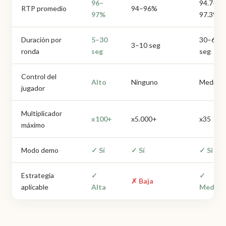
96–
94.7–
RTP promedio
94–96%
97%
97.3%
Duración por
5–30
30–60
3–10 seg
ronda
seg
seg
Control del
Alto
Ninguno
Medio
jugador
Multiplicador
x100+
x5.000+
x35
máximo
Modo demo
✓ Sí
✓ Sí
✓ Sí
Estrategia
✓
✓
✗ Baja
aplicable
Alta
Media