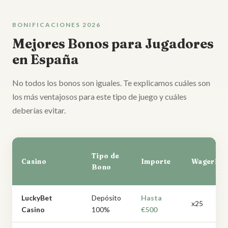
BONIFICACIONES 2026
Mejores Bonos para Jugadores
en España
No todos los bonos son iguales. Te explicamos cuáles son
los más ventajosos para este tipo de juego y cuáles
deberías evitar.
Tipo de
Casino
Importe
Wagering
Bono
LuckyBet
Depósito
Hasta
x25
Casino
100%
€500