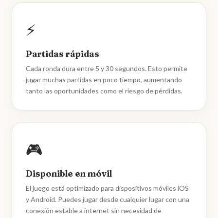
⚡
Partidas rápidas
Cada ronda dura entre 5 y 30 segundos. Esto permite
jugar muchas partidas en poco tiempo, aumentando
tanto las oportunidades como el riesgo de pérdidas.
🎮
Disponible en móvil
El juego está optimizado para dispositivos móviles iOS
y Android. Puedes jugar desde cualquier lugar con una
conexión estable a internet sin necesidad de