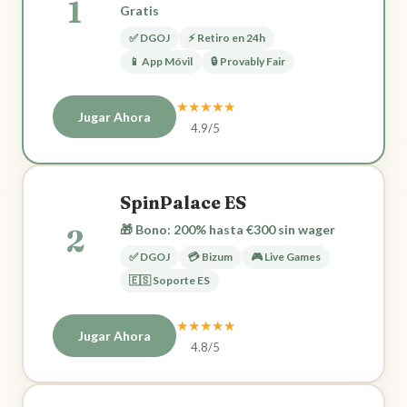
1
Gratis
✅ DGOJ
⚡ Retiro en 24h
📱 App Móvil
🔒 Provably Fair
★★★★★
Jugar Ahora
4.9/5
SpinPalace ES
🎁 Bono: 200% hasta €300 sin wager
2
✅ DGOJ
💳 Bizum
🎮 Live Games
🇪🇸 Soporte ES
★★★★★
Jugar Ahora
4.8/5