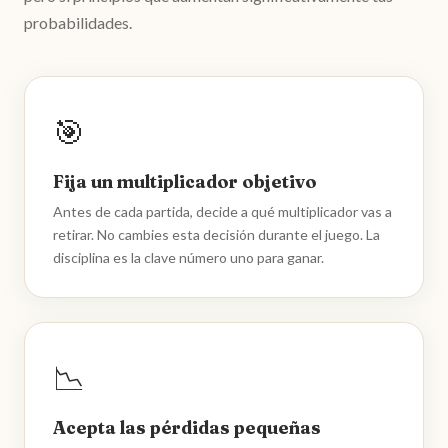
probabilidades.
🎯
Fija un multiplicador objetivo
Antes de cada partida, decide a qué multiplicador vas a
retirar. No cambies esta decisión durante el juego. La
disciplina es la clave número uno para ganar.
📉
Acepta las pérdidas pequeñas