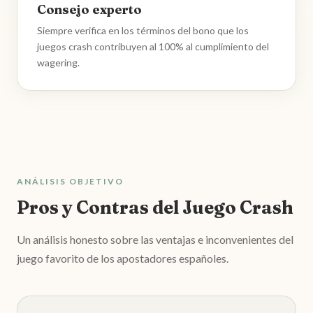
Consejo experto
Siempre verifica en los términos del bono que los
juegos crash contribuyen al 100% al cumplimiento del
wagering.
ANÁLISIS OBJETIVO
Pros y Contras del Juego Crash
Un análisis honesto sobre las ventajas e inconvenientes del
juego favorito de los apostadores españoles.