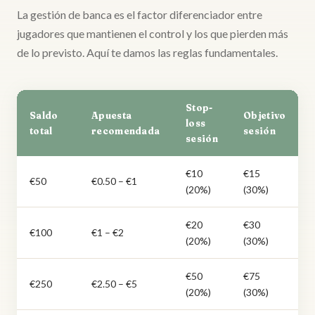
La gestión de banca es el factor diferenciador entre
jugadores que mantienen el control y los que pierden más
de lo previsto. Aquí te damos las reglas fundamentales.
Stop-
Saldo
Apuesta
Objetivo
loss
total
recomendada
sesión
sesión
€10
€15
€50
€0.50 – €1
(20%)
(30%)
€20
€30
€100
€1 – €2
(20%)
(30%)
€50
€75
€250
€2.50 – €5
(20%)
(30%)