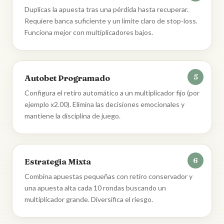
Duplicas la apuesta tras una pérdida hasta recuperar.
Requiere banca suficiente y un límite claro de stop-loss.
Funciona mejor con multiplicadores bajos.
5
Autobet Programado
Configura el retiro automático a un multiplicador fijo (por
ejemplo x2.00). Elimina las decisiones emocionales y
mantiene la disciplina de juego.
6
Estrategia Mixta
Combina apuestas pequeñas con retiro conservador y
una apuesta alta cada 10 rondas buscando un
multiplicador grande. Diversifica el riesgo.