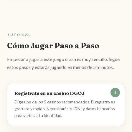
TUTORIAL
Cómo Jugar Paso a Paso
Empezar a jugar a este juego crash es muy sencillo. Sigue
estos pasos y estarás jugando en menos de 5 minutos.
1
Regístrate en un casino DGOJ
Elige uno de los 5 casinos recomendados. El registro es
gratuito y rápido. Necesitarás tu DNI y datos bancarios
para verificar tu identidad.