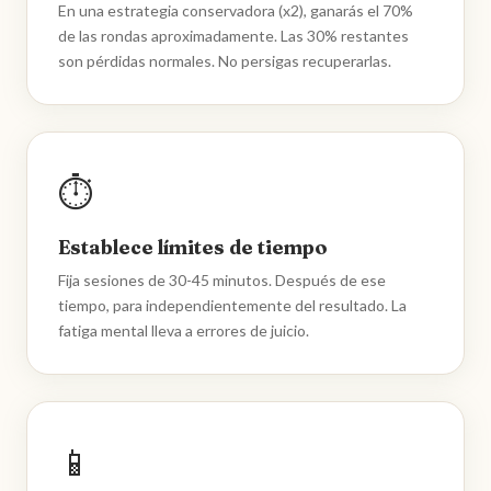
En una estrategia conservadora (x2), ganarás el 70%
de las rondas aproximadamente. Las 30% restantes
son pérdidas normales. No persigas recuperarlas.
⏱️
Establece límites de tiempo
Fija sesiones de 30-45 minutos. Después de ese
tiempo, para independientemente del resultado. La
fatiga mental lleva a errores de juicio.
📱