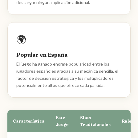
descargar ninguna aplicación adicional.
🌍
Popular en España
El juego ha ganado enorme popularidad entre los
jugadores españoles gracias a su mecánica sencilla, el
factor de decisión estratégica y los multiplicadores
potencialmente altos que ofrece cada partida.
Este
Slots
Característica
Ruleta
Juego
Tradicionales