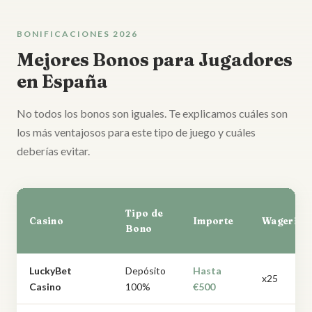
BONIFICACIONES 2026
Mejores Bonos para Jugadores
en España
No todos los bonos son iguales. Te explicamos cuáles son
los más ventajosos para este tipo de juego y cuáles
deberías evitar.
Tipo de
Casino
Importe
Wagering
Bono
LuckyBet
Depósito
Hasta
x25
Casino
100%
€500