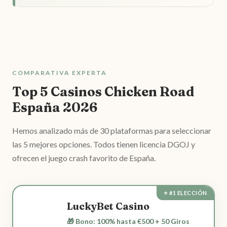
COMPARATIVA EXPERTA
Top 5 Casinos Chicken Road
España 2026
Hemos analizado más de 30 plataformas para seleccionar
las 5 mejores opciones. Todos tienen licencia DGOJ y
ofrecen el juego crash favorito de España.
LuckyBet Casino
🎁 Bono: 100% hasta €500 + 50 Giros