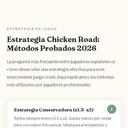
ESTRATEGIA DE JUEGO
Estrategia Chicken Road:
Métodos Probados 2026
La pregunta más frecuente entre jugadores españoles es
cómo desarrollar una estrategia efectiva para este
emocionante juego crash. Aquí explicamos los métodos
más utilizados por jugadores profesionales.
1
Estrategia Conservadora (x1.5–x2)
Retira siempre entre x1.5 y x2. Ganas menos por ronda
pero con mayor frecuencia. Ideal para principiantes y