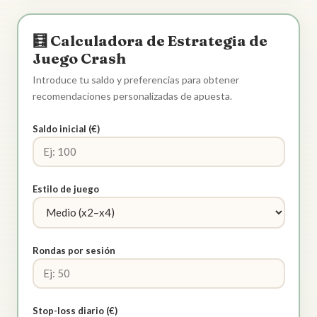
🧮 Calculadora de Estrategia de
Juego Crash
Introduce tu saldo y preferencias para obtener
recomendaciones personalizadas de apuesta.
Saldo inicial (€)
Estilo de juego
Rondas por sesión
Stop-loss diario (€)