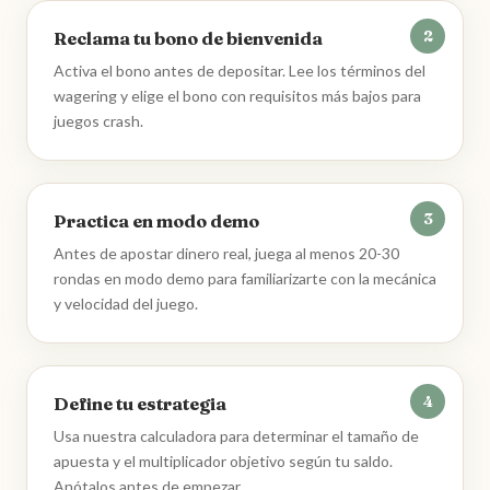
2
Reclama tu bono de bienvenida
Activa el bono antes de depositar. Lee los términos del
wagering y elige el bono con requisitos más bajos para
juegos crash.
3
Practica en modo demo
Antes de apostar dinero real, juega al menos 20-30
rondas en modo demo para familiarizarte con la mecánica
y velocidad del juego.
4
Define tu estrategia
Usa nuestra calculadora para determinar el tamaño de
apuesta y el multiplicador objetivo según tu saldo.
Anótalos antes de empezar.