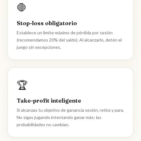
🛑
Stop-loss obligatorio
Establece un límite máximo de pérdida por sesión
(recomendamos 20% del saldo). Al alcanzarlo, detén el
juego sin excepciones.
🏆
Take-profit inteligente
Si alcanzas tu objetivo de ganancia sesión, retira y para.
No sigas jugando intentando ganar más: las
probabilidades no cambian.