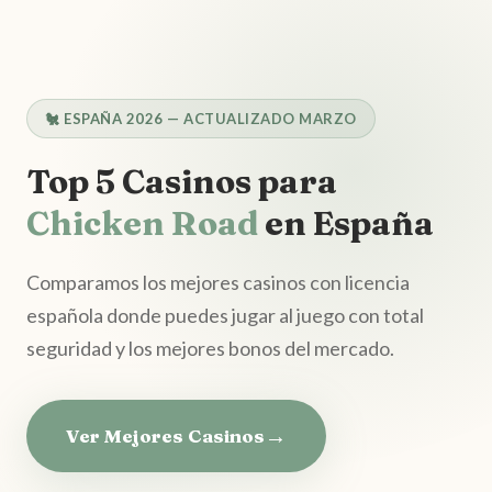
🐔 ESPAÑA 2026 — ACTUALIZADO MARZO
Top 5 Casinos para
Chicken Road
en España
Comparamos los mejores casinos con licencia
española donde puedes jugar al juego con total
seguridad y los mejores bonos del mercado.
→
Ver Mejores Casinos