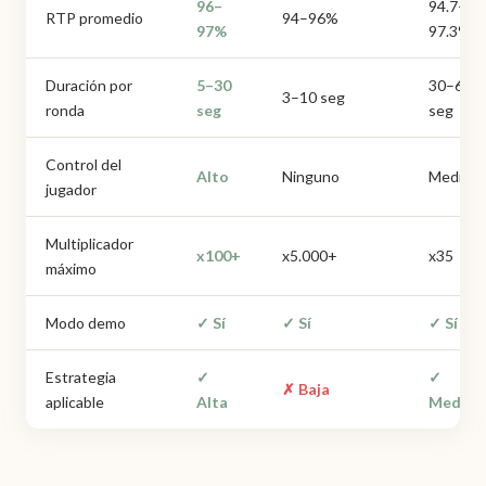
96–
94.7–
RTP promedio
94–96%
97%
97.3%
Duración por
5–30
30–60
3–10 seg
ronda
seg
seg
Control del
Alto
Ninguno
Medio
jugador
Multiplicador
x100+
x5.000+
x35
máximo
Modo demo
✓ Sí
✓ Sí
✓ Sí
Estrategia
✓
✓
✗ Baja
aplicable
Alta
Media