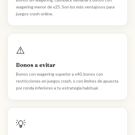
wagering menor de x25. Son los más ventajosos para
juegos crash online.
⚠️
Bonos a evitar
Bonos con wagering superior a x40, bonos con
restricciones en juegos crash, o con límites de apuesta
por ronda inferiores a tu estrategia habitual.
💡