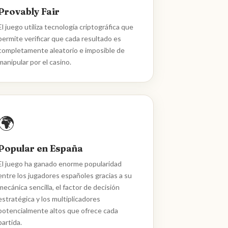
Provably Fair
El juego utiliza tecnología criptográfica que
permite verificar que cada resultado es
completamente aleatorio e imposible de
manipular por el casino.
🌍
Popular en España
El juego ha ganado enorme popularidad
entre los jugadores españoles gracias a su
mecánica sencilla, el factor de decisión
estratégica y los multiplicadores
potencialmente altos que ofrece cada
partida.