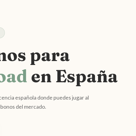
nos para
oad
en España
cencia española donde puedes jugar al
s bonos del mercado.