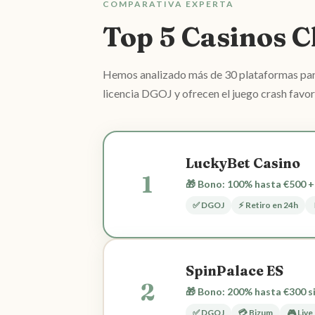
COMPARATIVA EXPERTA
Top 5 Casinos 
Hemos analizado más de 30 plataformas para
licencia DGOJ y ofrecen el juego crash favor
LuckyBet Casino
1
🎁 Bono: 100% hasta €500 +
✅ DGOJ
⚡ Retiro en 24h
SpinPalace ES
2
🎁 Bono: 200% hasta €300 s
✅ DGOJ
💳 Bizum
🎮 Liv