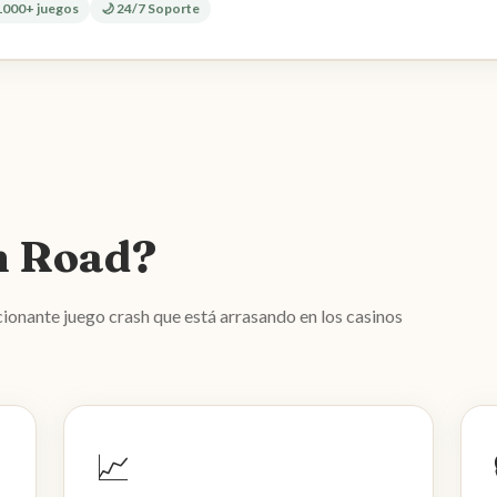
1000+ juegos
🌙 24/7 Soporte
n Road?
ionante juego crash que está arrasando en los casinos
📈