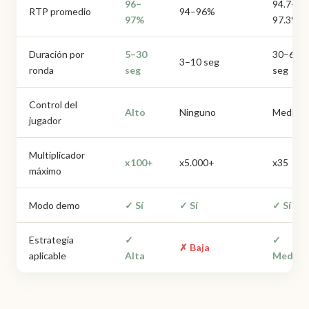
96–
94.7–
RTP promedio
94–96%
97%
97.3%
Duración por
5–30
30–60
3–10 seg
ronda
seg
seg
Control del
Alto
Ninguno
Medio
jugador
Multiplicador
x100+
x5.000+
x35
máximo
Modo demo
✓ Sí
✓ Sí
✓ Sí
Estrategia
✓
✓
✗ Baja
aplicable
Alta
Media