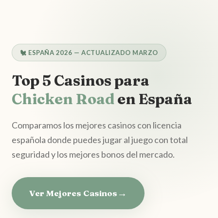
🐔 ESPAÑA 2026 — ACTUALIZADO MARZO
Top 5 Casinos para
Chicken Road
en España
Comparamos los mejores casinos con licencia
española donde puedes jugar al juego con total
seguridad y los mejores bonos del mercado.
→
Ver Mejores Casinos