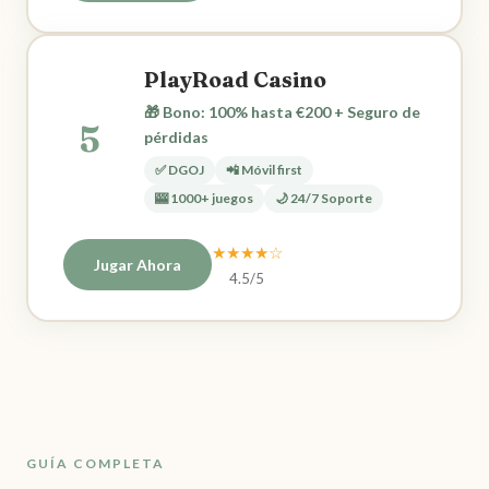
PlayRoad Casino
🎁 Bono: 100% hasta €200 + Seguro de
5
pérdidas
✅ DGOJ
📲 Móvil first
🎰 1000+ juegos
🌙 24/7 Soporte
★★★★☆
Jugar Ahora
4.5/5
GUÍA COMPLETA