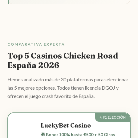
COMPARATIVA EXPERTA
Top 5 Casinos Chicken Road
España 2026
Hemos analizado más de 30 plataformas para seleccionar
las 5 mejores opciones. Todos tienen licencia DGOJ y
ofrecen el juego crash favorito de España.
LuckyBet Casino
🎁 Bono: 100% hasta €500 + 50 Giros