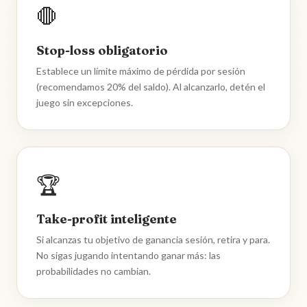
🛑
Stop-loss obligatorio
Establece un límite máximo de pérdida por sesión
(recomendamos 20% del saldo). Al alcanzarlo, detén el
juego sin excepciones.
🏆
Take-profit inteligente
Si alcanzas tu objetivo de ganancia sesión, retira y para.
No sigas jugando intentando ganar más: las
probabilidades no cambian.