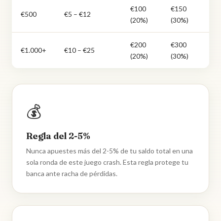
€100
€150
€500
€5 – €12
(20%)
(30%)
€200
€300
€1.000+
€10 – €25
(20%)
(30%)
💰
Regla del 2-5%
Nunca apuestes más del 2-5% de tu saldo total en una
sola ronda de este juego crash. Esta regla protege tu
banca ante racha de pérdidas.