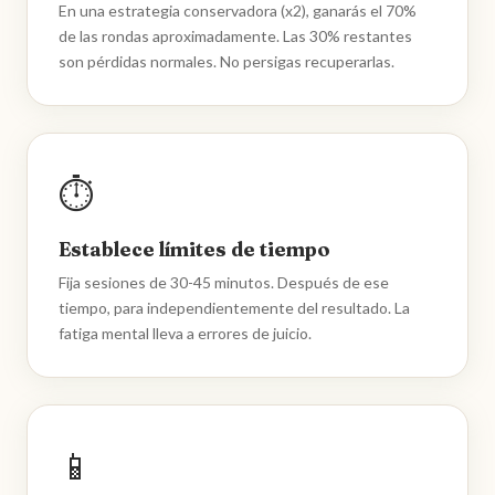
En una estrategia conservadora (x2), ganarás el 70%
de las rondas aproximadamente. Las 30% restantes
son pérdidas normales. No persigas recuperarlas.
⏱️
Establece límites de tiempo
Fija sesiones de 30-45 minutos. Después de ese
tiempo, para independientemente del resultado. La
fatiga mental lleva a errores de juicio.
📱