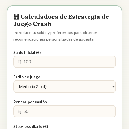
🧮 Calculadora de Estrategia de
Juego Crash
Introduce tu saldo y preferencias para obtener
recomendaciones personalizadas de apuesta.
Saldo inicial (€)
Estilo de juego
Rondas por sesión
Stop-loss diario (€)