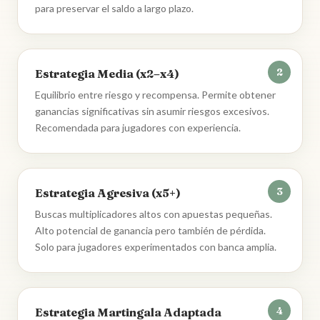
para preservar el saldo a largo plazo.
2
Estrategia Media (x2–x4)
Equilibrio entre riesgo y recompensa. Permite obtener
ganancias significativas sin asumir riesgos excesivos.
Recomendada para jugadores con experiencia.
3
Estrategia Agresiva (x5+)
Buscas multiplicadores altos con apuestas pequeñas.
Alto potencial de ganancia pero también de pérdida.
Solo para jugadores experimentados con banca amplia.
4
Estrategia Martingala Adaptada