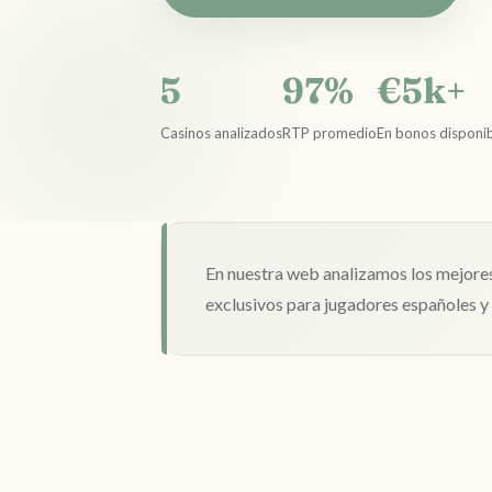
5
97%
€5k+
Casinos analizados
RTP promedio
En bonos disponi
En nuestra web analizamos los mejores
exclusivos para jugadores españoles y 