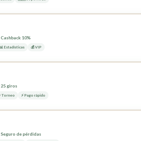
+ Cashback 10%
📊 Estadísticas
💰 VIP
25 giros
 Torneo
⚡ Pago rápido
 Seguro de pérdidas