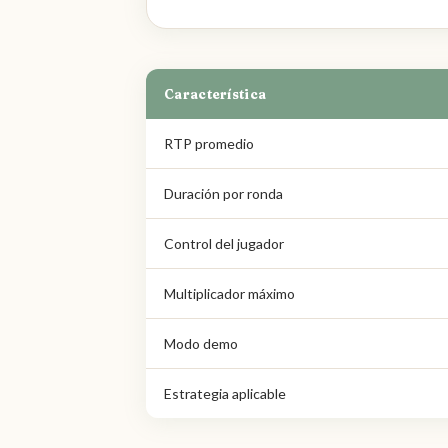
Característica
RTP promedio
Duración por ronda
Control del jugador
Multiplicador máximo
Modo demo
Estrategia aplicable