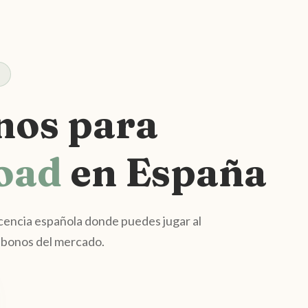
nos para
oad
en España
cencia española donde puedes jugar al
s bonos del mercado.