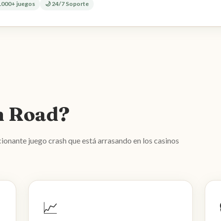
1000+ juegos
🌙 24/7 Soporte
n Road?
ionante juego crash que está arrasando en los casinos
📈