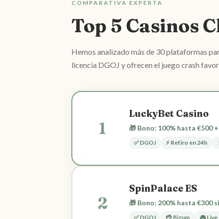
COMPARATIVA EXPERTA
Top 5 Casinos 
Hemos analizado más de 30 plataformas para
licencia DGOJ y ofrecen el juego crash favor
LuckyBet Casino
1
🎁 Bono: 100% hasta €500 +
✅ DGOJ
⚡ Retiro en 24h
SpinPalace ES
2
🎁 Bono: 200% hasta €300 s
✅ DGOJ
💳 Bizum
🎮 Liv