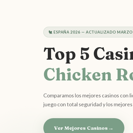
🐔 ESPAÑA 2026 — ACTUALIZADO MARZO
Top 5 Casi
Chicken R
Comparamos los mejores casinos con li
juego con total seguridad y los mejore
→
Ver Mejores Casinos