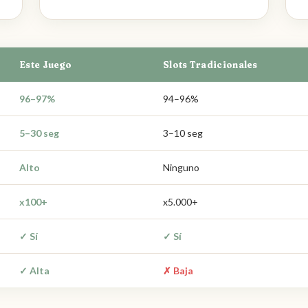
Este Juego
Slots Tradicionales
96–97%
94–96%
5–30 seg
3–10 seg
Alto
Ninguno
x100+
x5.000+
✓ Sí
✓ Sí
✓ Alta
✗ Baja