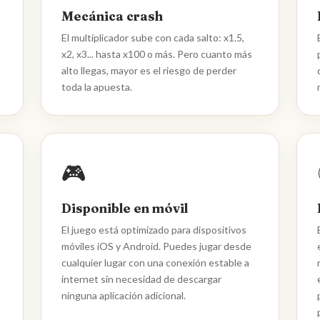
Mecánica crash
El multiplicador sube con cada salto: x1.5,
x2, x3... hasta x100 o más. Pero cuanto más
alto llegas, mayor es el riesgo de perder
toda la apuesta.
🎮
Disponible en móvil
El juego está optimizado para dispositivos
móviles iOS y Android. Puedes jugar desde
cualquier lugar con una conexión estable a
internet sin necesidad de descargar
ninguna aplicación adicional.