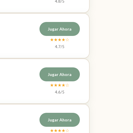
4.8/5
Jugar Ahora
★★★★☆
4.7/5
Jugar Ahora
★★★★☆
4.6/5
Jugar Ahora
★★★★☆