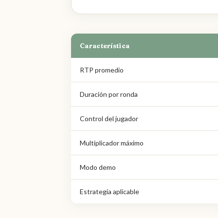
Característica
RTP promedio
Duración por ronda
Control del jugador
Multiplicador máximo
Modo demo
Estrategia aplicable