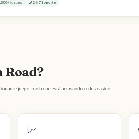
1000+ juegos
🌙 24/7 Soporte
n Road?
ionante juego crash que está arrasando en los casinos
📈