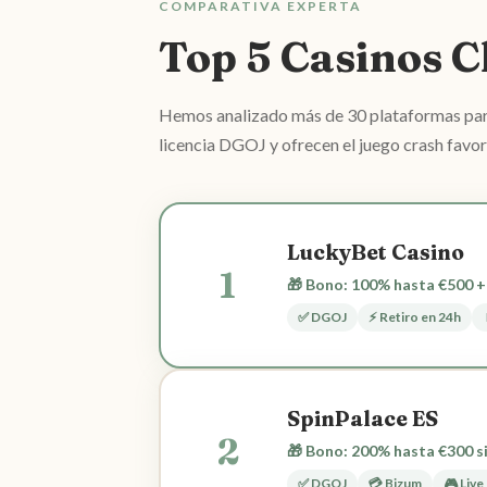
COMPARATIVA EXPERTA
Top 5 Casinos 
Hemos analizado más de 30 plataformas para
licencia DGOJ y ofrecen el juego crash favor
LuckyBet Casino
1
🎁 Bono: 100% hasta €500 +
✅ DGOJ
⚡ Retiro en 24h
SpinPalace ES
2
🎁 Bono: 200% hasta €300 s
✅ DGOJ
💳 Bizum
🎮 Liv