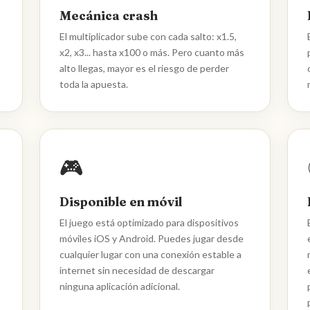
Mecánica crash
El multiplicador sube con cada salto: x1.5,
x2, x3... hasta x100 o más. Pero cuanto más
alto llegas, mayor es el riesgo de perder
toda la apuesta.
🎮
Disponible en móvil
El juego está optimizado para dispositivos
móviles iOS y Android. Puedes jugar desde
cualquier lugar con una conexión estable a
internet sin necesidad de descargar
ninguna aplicación adicional.