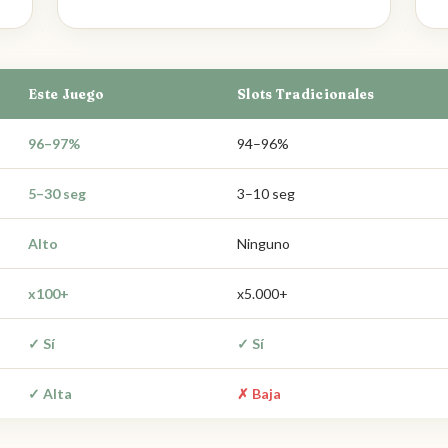
Este Juego
Slots Tradicionales
96–97%
94–96%
5–30 seg
3–10 seg
Alto
Ninguno
x100+
x5.000+
✓ Sí
✓ Sí
✓ Alta
✗ Baja