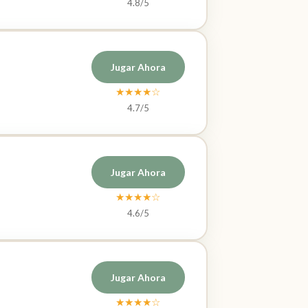
4.8/5
Jugar Ahora
★★★★☆
4.7/5
Jugar Ahora
★★★★☆
4.6/5
Jugar Ahora
★★★★☆