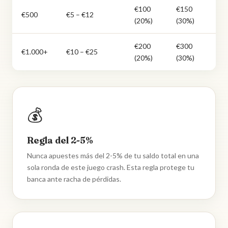
€100
€150
€500
€5 – €12
(20%)
(30%)
€200
€300
€1.000+
€10 – €25
(20%)
(30%)
💰
Regla del 2-5%
Nunca apuestes más del 2-5% de tu saldo total en una
sola ronda de este juego crash. Esta regla protege tu
banca ante racha de pérdidas.