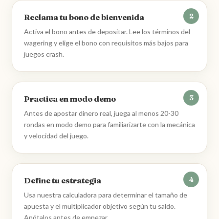
2
Reclama tu bono de bienvenida
Activa el bono antes de depositar. Lee los términos del
wagering y elige el bono con requisitos más bajos para
juegos crash.
3
Practica en modo demo
Antes de apostar dinero real, juega al menos 20-30
rondas en modo demo para familiarizarte con la mecánica
y velocidad del juego.
4
Define tu estrategia
Usa nuestra calculadora para determinar el tamaño de
apuesta y el multiplicador objetivo según tu saldo.
Anótalos antes de empezar.