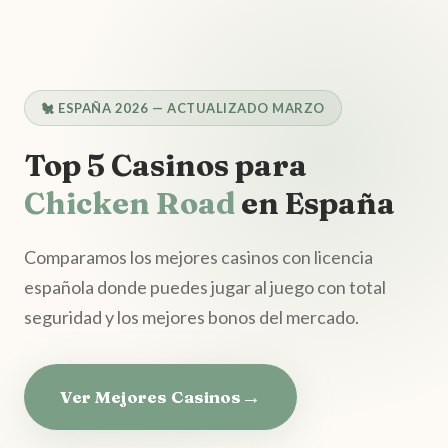
🐔 ESPAÑA 2026 — ACTUALIZADO MARZO
Top 5 Casinos para
Chicken Road
en España
Comparamos los mejores casinos con licencia
española donde puedes jugar al juego con total
seguridad y los mejores bonos del mercado.
→
Ver Mejores Casinos