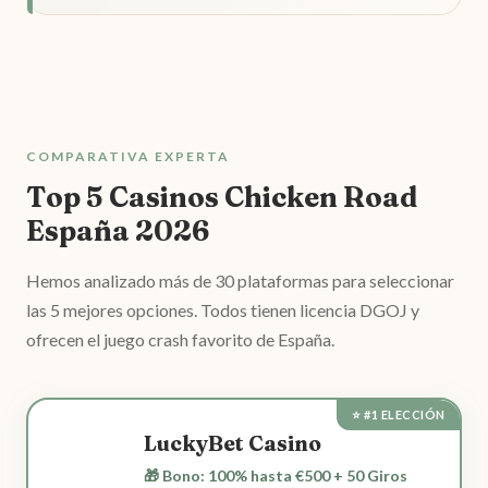
COMPARATIVA EXPERTA
Top 5 Casinos Chicken Road
España 2026
Hemos analizado más de 30 plataformas para seleccionar
las 5 mejores opciones. Todos tienen licencia DGOJ y
ofrecen el juego crash favorito de España.
LuckyBet Casino
🎁 Bono: 100% hasta €500 + 50 Giros