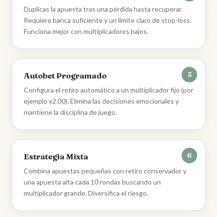
Duplicas la apuesta tras una pérdida hasta recuperar.
Requiere banca suficiente y un límite claro de stop-loss.
Funciona mejor con multiplicadores bajos.
5
Autobet Programado
Configura el retiro automático a un multiplicador fijo (por
ejemplo x2.00). Elimina las decisiones emocionales y
mantiene la disciplina de juego.
6
Estrategia Mixta
Combina apuestas pequeñas con retiro conservador y
una apuesta alta cada 10 rondas buscando un
multiplicador grande. Diversifica el riesgo.