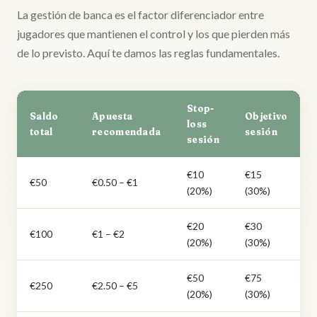
La gestión de banca es el factor diferenciador entre
jugadores que mantienen el control y los que pierden más
de lo previsto. Aquí te damos las reglas fundamentales.
Stop-
Saldo
Apuesta
Objetivo
loss
total
recomendada
sesión
sesión
€10
€15
€50
€0.50 – €1
(20%)
(30%)
€20
€30
€100
€1 – €2
(20%)
(30%)
€50
€75
€250
€2.50 – €5
(20%)
(30%)