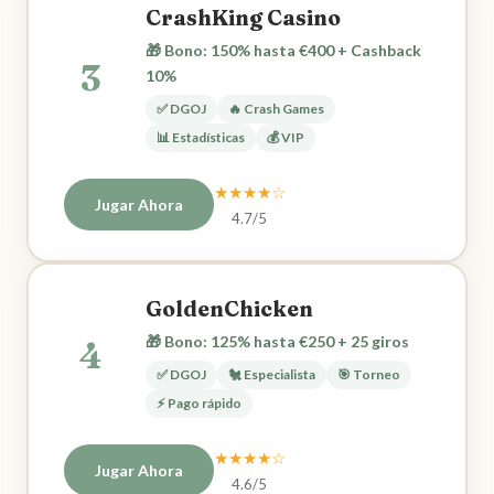
CrashKing Casino
🎁 Bono: 150% hasta €400 + Cashback
3
10%
✅ DGOJ
🔥 Crash Games
📊 Estadísticas
💰 VIP
★★★★☆
Jugar Ahora
4.7/5
GoldenChicken
🎁 Bono: 125% hasta €250 + 25 giros
4
✅ DGOJ
🐔 Especialista
🎯 Torneo
⚡ Pago rápido
★★★★☆
Jugar Ahora
4.6/5