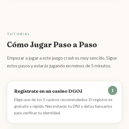
TUTORIAL
Cómo Jugar Paso a Paso
Empezar a jugar a este juego crash es muy sencillo. Sigue
estos pasos y estarás jugando en menos de 5 minutos.
1
Regístrate en un casino DGOJ
Elige uno de los 5 casinos recomendados. El registro es
gratuito y rápido. Necesitarás tu DNI y datos bancarios
para verificar tu identidad.