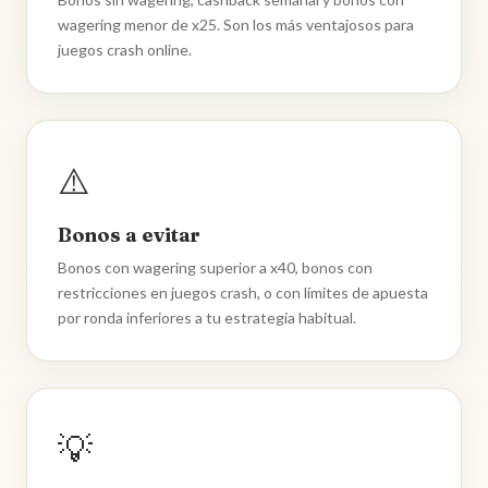
wagering menor de x25. Son los más ventajosos para
juegos crash online.
⚠️
Bonos a evitar
Bonos con wagering superior a x40, bonos con
restricciones en juegos crash, o con límites de apuesta
por ronda inferiores a tu estrategia habitual.
💡