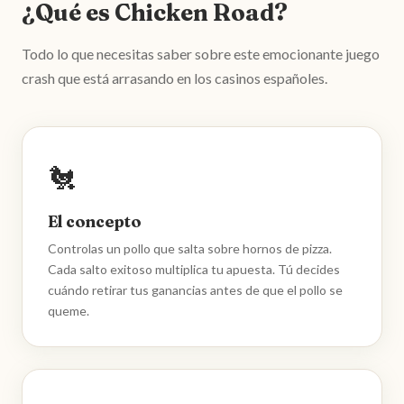
¿Qué es Chicken Road?
Todo lo que necesitas saber sobre este emocionante juego
crash que está arrasando en los casinos españoles.
🐔
El concepto
Controlas un pollo que salta sobre hornos de pizza.
Cada salto exitoso multiplica tu apuesta. Tú decides
cuándo retirar tus ganancias antes de que el pollo se
queme.