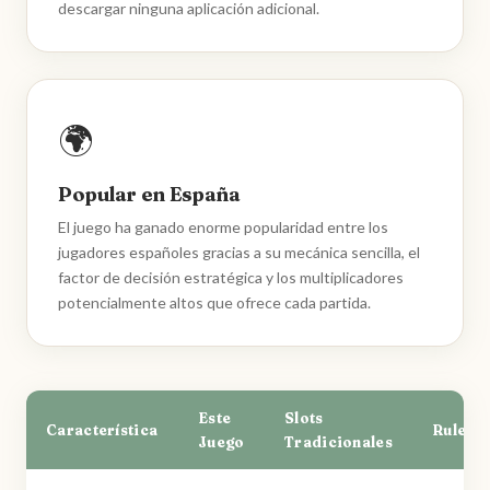
descargar ninguna aplicación adicional.
🌍
Popular en España
El juego ha ganado enorme popularidad entre los
jugadores españoles gracias a su mecánica sencilla, el
factor de decisión estratégica y los multiplicadores
potencialmente altos que ofrece cada partida.
Este
Slots
Característica
Ruleta
Juego
Tradicionales