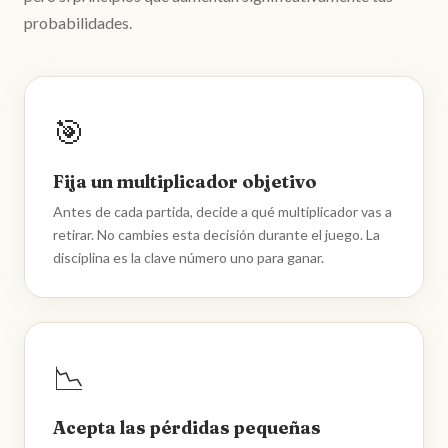
probabilidades.
🎯
Fija un multiplicador objetivo
Antes de cada partida, decide a qué multiplicador vas a
retirar. No cambies esta decisión durante el juego. La
disciplina es la clave número uno para ganar.
📉
Acepta las pérdidas pequeñas