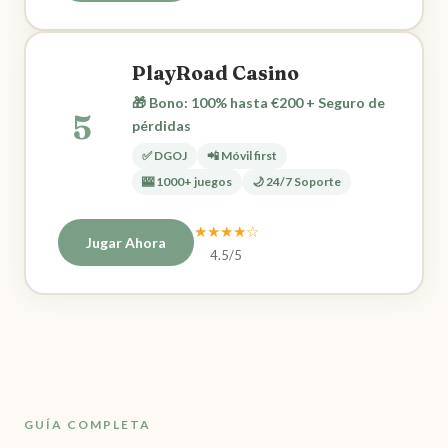
PlayRoad Casino
🎁 Bono: 100% hasta €200 + Seguro de
5
pérdidas
✅ DGOJ
📲 Móvil first
🎰 1000+ juegos
🌙 24/7 Soporte
★★★★☆
Jugar Ahora
4.5/5
GUÍA COMPLETA