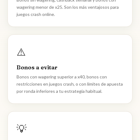
wagering menor de x25. Son los más ventajosos para
juegos crash online.
⚠️
Bonos a evitar
Bonos con wagering superior a x40, bonos con
restricciones en juegos crash, o con límites de apuesta
por ronda inferiores a tu estrategia habitual.
💡