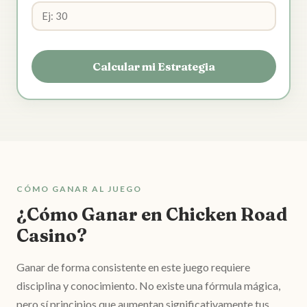
Calcular mi Estrategia
CÓMO GANAR AL JUEGO
¿Cómo Ganar en Chicken Road
Casino?
Ganar de forma consistente en este juego requiere
disciplina y conocimiento. No existe una fórmula mágica,
pero sí principios que aumentan significativamente tus