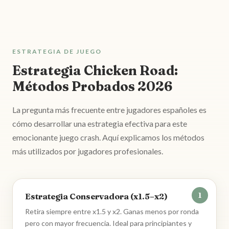
ESTRATEGIA DE JUEGO
Estrategia Chicken Road:
Métodos Probados 2026
La pregunta más frecuente entre jugadores españoles es
cómo desarrollar una estrategia efectiva para este
emocionante juego crash. Aquí explicamos los métodos
más utilizados por jugadores profesionales.
1
Estrategia Conservadora (x1.5–x2)
Retira siempre entre x1.5 y x2. Ganas menos por ronda
pero con mayor frecuencia. Ideal para principiantes y