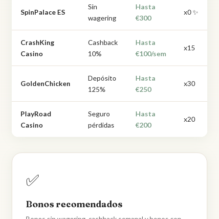
Sin
Hasta
SpinPalace ES
x0 ✨
wagering
€300
CrashKing
Cashback
Hasta
x15
Casino
10%
€100/sem
Depósito
Hasta
GoldenChicken
x30
125%
€250
PlayRoad
Seguro
Hasta
x20
Casino
pérdidas
€200
✅
Bonos recomendados
Bonos sin wagering, cashback semanal y bonos con