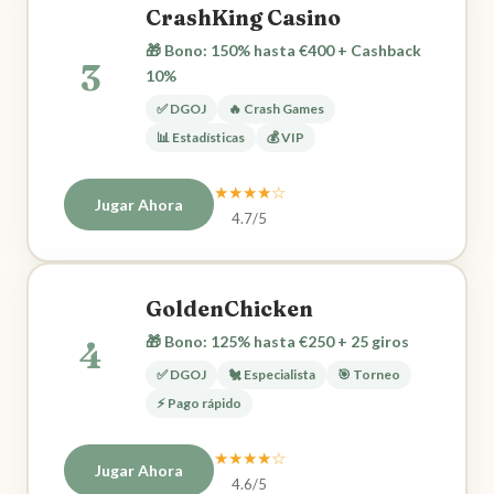
CrashKing Casino
🎁 Bono: 150% hasta €400 + Cashback
3
10%
✅ DGOJ
🔥 Crash Games
📊 Estadísticas
💰 VIP
★★★★☆
Jugar Ahora
4.7/5
GoldenChicken
🎁 Bono: 125% hasta €250 + 25 giros
4
✅ DGOJ
🐔 Especialista
🎯 Torneo
⚡ Pago rápido
★★★★☆
Jugar Ahora
4.6/5