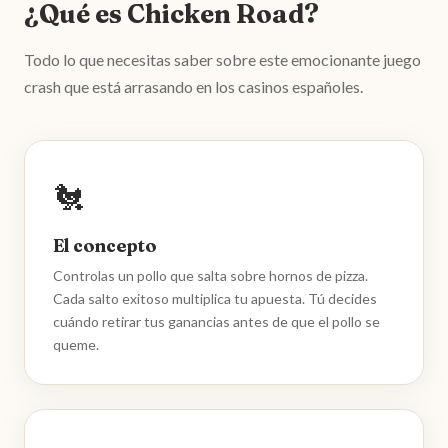
¿Qué es Chicken Road?
Todo lo que necesitas saber sobre este emocionante juego
crash que está arrasando en los casinos españoles.
🐔
El concepto
Controlas un pollo que salta sobre hornos de pizza.
Cada salto exitoso multiplica tu apuesta. Tú decides
cuándo retirar tus ganancias antes de que el pollo se
queme.