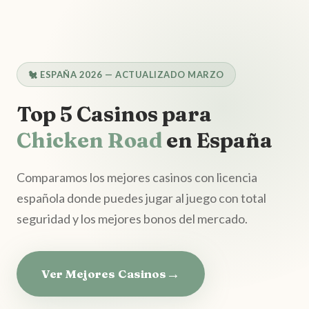
🐔 ESPAÑA 2026 — ACTUALIZADO MARZO
Top 5 Casinos para
Chicken Road
en España
Comparamos los mejores casinos con licencia
española donde puedes jugar al juego con total
seguridad y los mejores bonos del mercado.
→
Ver Mejores Casinos