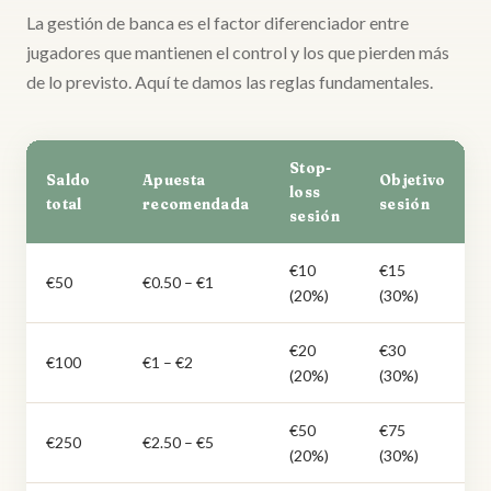
La gestión de banca es el factor diferenciador entre
jugadores que mantienen el control y los que pierden más
de lo previsto. Aquí te damos las reglas fundamentales.
Stop-
Saldo
Apuesta
Objetivo
loss
total
recomendada
sesión
sesión
€10
€15
€50
€0.50 – €1
(20%)
(30%)
€20
€30
€100
€1 – €2
(20%)
(30%)
€50
€75
€250
€2.50 – €5
(20%)
(30%)