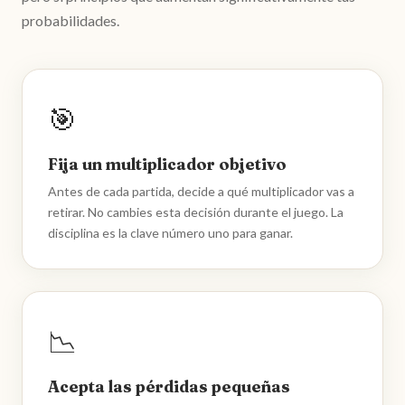
probabilidades.
🎯
Fija un multiplicador objetivo
Antes de cada partida, decide a qué multiplicador vas a
retirar. No cambies esta decisión durante el juego. La
disciplina es la clave número uno para ganar.
📉
Acepta las pérdidas pequeñas