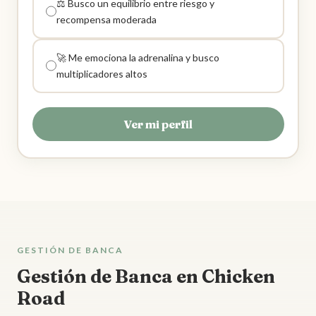
⚖️ Busco un equilibrio entre riesgo y
recompensa moderada
🚀 Me emociona la adrenalina y busco
multiplicadores altos
Ver mi perfil
GESTIÓN DE BANCA
Gestión de Banca en Chicken
Road