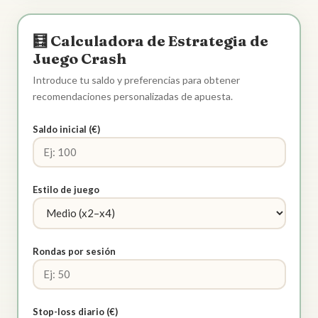
🧮 Calculadora de Estrategia de
Juego Crash
Introduce tu saldo y preferencias para obtener
recomendaciones personalizadas de apuesta.
Saldo inicial (€)
Estilo de juego
Rondas por sesión
Stop-loss diario (€)