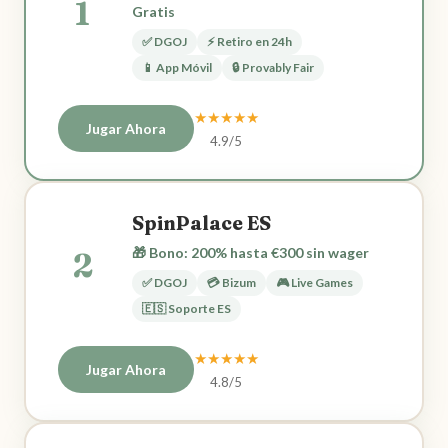
1
Gratis
✅ DGOJ
⚡ Retiro en 24h
📱 App Móvil
🔒 Provably Fair
★★★★★
Jugar Ahora
4.9/5
SpinPalace ES
🎁 Bono: 200% hasta €300 sin wager
2
✅ DGOJ
💳 Bizum
🎮 Live Games
🇪🇸 Soporte ES
★★★★★
Jugar Ahora
4.8/5