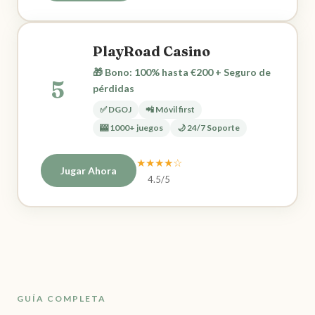
PlayRoad Casino
🎁 Bono: 100% hasta €200 + Seguro de
5
pérdidas
✅ DGOJ
📲 Móvil first
🎰 1000+ juegos
🌙 24/7 Soporte
★★★★☆
Jugar Ahora
4.5/5
GUÍA COMPLETA