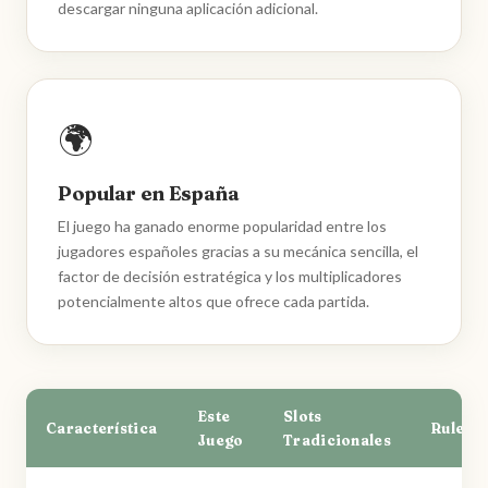
descargar ninguna aplicación adicional.
🌍
Popular en España
El juego ha ganado enorme popularidad entre los
jugadores españoles gracias a su mecánica sencilla, el
factor de decisión estratégica y los multiplicadores
potencialmente altos que ofrece cada partida.
Este
Slots
Característica
Ruleta
Juego
Tradicionales