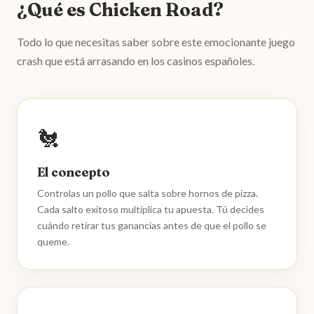
¿Qué es Chicken Road?
Todo lo que necesitas saber sobre este emocionante juego
crash que está arrasando en los casinos españoles.
🐔
El concepto
Controlas un pollo que salta sobre hornos de pizza.
Cada salto exitoso multiplica tu apuesta. Tú decides
cuándo retirar tus ganancias antes de que el pollo se
queme.