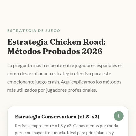
ESTRATEGIA DE JUEGO
Estrategia Chicken Road:
Métodos Probados 2026
La pregunta más frecuente entre jugadores españoles es
cómo desarrollar una estrategia efectiva para este
emocionante juego crash. Aquí explicamos los métodos
más utilizados por jugadores profesionales.
1
Estrategia Conservadora (x1.5–x2)
Retira siempre entre x1.5 y x2. Ganas menos por ronda
pero con mayor frecuencia. Ideal para principiantes y