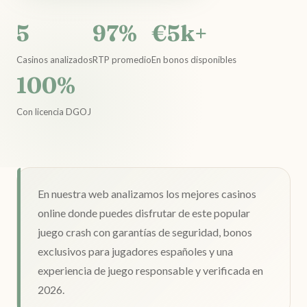
5
97%
€5k+
Casinos analizados
RTP promedio
En bonos disponibles
100%
Con licencia DGOJ
En nuestra web analizamos los mejores casinos
online donde puedes disfrutar de este popular
juego crash con garantías de seguridad, bonos
exclusivos para jugadores españoles y una
experiencia de juego responsable y verificada en
2026.