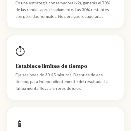
En una estrategia conservadora (x2), ganarás el 70%
de las rondas aproximadamente. Las 30% restantes
son pérdidas normales. No persigas recuperarlas.
⏱️
Establece límites de tiempo
Fija sesiones de 30-45 minutos. Después de ese
tiempo, para independientemente del resultado. La
fatiga mental lleva a errores de juicio.
📱