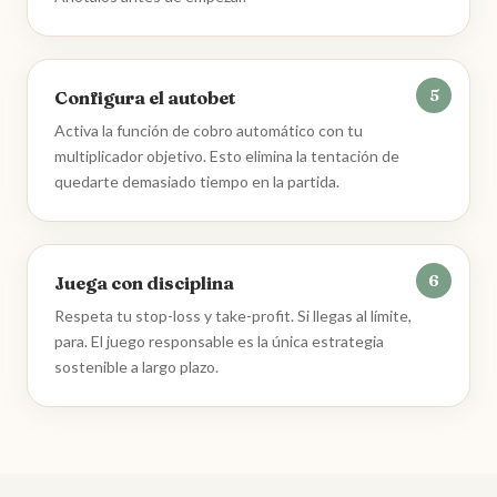
5
Configura el autobet
Activa la función de cobro automático con tu
multiplicador objetivo. Esto elimina la tentación de
quedarte demasiado tiempo en la partida.
6
Juega con disciplina
Respeta tu stop-loss y take-profit. Si llegas al límite,
para. El juego responsable es la única estrategia
sostenible a largo plazo.