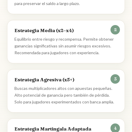
para preservar el saldo a largo plazo.
2
Estrategia Media (x2–x4)
Equilibrio entre riesgo y recompensa. Permite obtener
ganancias significativas sin asumir riesgos excesivos.
Recomendada para jugadores con experiencia.
3
Estrategia Agresiva (x5+)
Buscas multiplicadores altos con apuestas pequeñas.
Alto potencial de ganancia pero también de pérdida.
Solo para jugadores experimentados con banca amplia.
4
Estrategia Martingala Adaptada