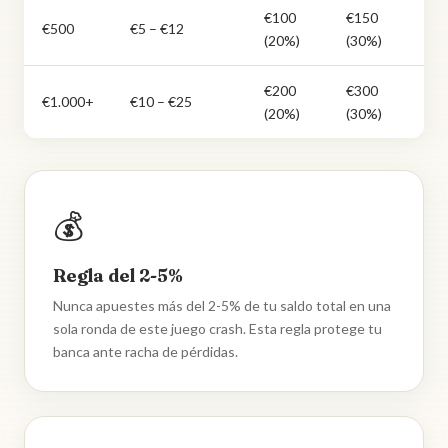
€100
€150
€500
€5 – €12
(20%)
(30%)
€200
€300
€1.000+
€10 – €25
(20%)
(30%)
💰
Regla del 2-5%
Nunca apuestes más del 2-5% de tu saldo total en una
sola ronda de este juego crash. Esta regla protege tu
banca ante racha de pérdidas.