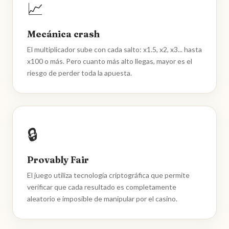
📈
Mecánica crash
El multiplicador sube con cada salto: x1.5, x2, x3... hasta
x100 o más. Pero cuanto más alto llegas, mayor es el
riesgo de perder toda la apuesta.
🔒
Provably Fair
El juego utiliza tecnología criptográfica que permite
verificar que cada resultado es completamente
aleatorio e imposible de manipular por el casino.