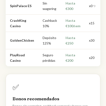
Sin
Hasta
SpinPalace ES
x0 ✨
wagering
€300
CrashKing
Cashback
Hasta
x15
Casino
10%
€100/sem
Depósito
Hasta
GoldenChicken
x30
125%
€250
PlayRoad
Seguro
Hasta
x20
Casino
pérdidas
€200
✅
Bonos recomendados
Bonos sin wagering, cashback semanal y bonos con