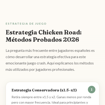
ESTRATEGIA DE JUEGO
Estrategia Chicken Road:
Métodos Probados 2026
La pregunta más frecuente entre jugadores españoles es
cómo desarrollar una estrategia efectiva para este
emocionante juego crash. Aquí explicamos los métodos
más utilizados por jugadores profesionales.
1
Estrategia Conservadora (x1.5–x2)
Retira siempre entre x1.5 y x2. Ganas menos por ronda
pero con mayor frecuencia. Ideal para principiantes y