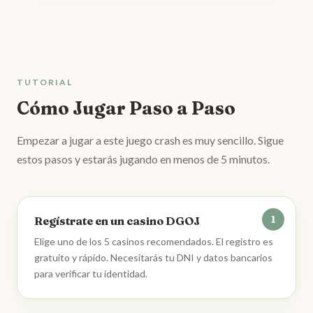
TUTORIAL
Cómo Jugar Paso a Paso
Empezar a jugar a este juego crash es muy sencillo. Sigue
estos pasos y estarás jugando en menos de 5 minutos.
1
Regístrate en un casino DGOJ
Elige uno de los 5 casinos recomendados. El registro es
gratuito y rápido. Necesitarás tu DNI y datos bancarios
para verificar tu identidad.