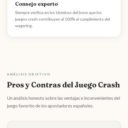
Consejo experto
Siempre verifica en los términos del bono que los
juegos crash contribuyen al 100% al cumplimiento del
wagering.
ANÁLISIS OBJETIVO
Pros y Contras del Juego Crash
Un análisis honesto sobre las ventajas e inconvenientes del
juego favorito de los apostadores españoles.