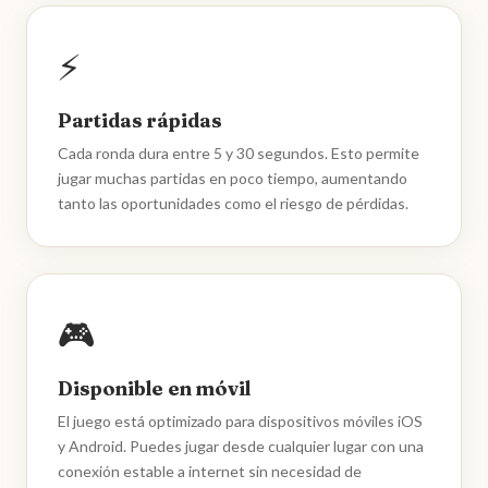
⚡
Partidas rápidas
Cada ronda dura entre 5 y 30 segundos. Esto permite
jugar muchas partidas en poco tiempo, aumentando
tanto las oportunidades como el riesgo de pérdidas.
🎮
Disponible en móvil
El juego está optimizado para dispositivos móviles iOS
y Android. Puedes jugar desde cualquier lugar con una
conexión estable a internet sin necesidad de