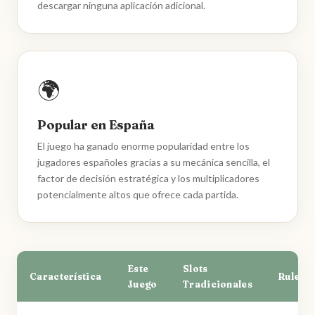
descargar ninguna aplicación adicional.
🌍
Popular en España
El juego ha ganado enorme popularidad entre los
jugadores españoles gracias a su mecánica sencilla, el
factor de decisión estratégica y los multiplicadores
potencialmente altos que ofrece cada partida.
Este
Slots
Característica
Ruleta
Juego
Tradicionales