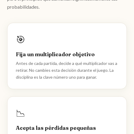
probabilidades.
🎯
Fija un multiplicador objetivo
Antes de cada partida, decide a qué multiplicador vas a
retirar. No cambies esta decisión durante el juego. La
disciplina es la clave número uno para ganar.
📉
Acepta las pérdidas pequeñas