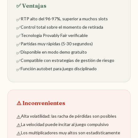
✅ Ventajas
RTP alto del 96-97%, superior a muchos slots
✅
Control total sobre el momento de retirada
✅
Tecnología Provably Fair verificable
✅
Partidas muy rápidas (5-30 segundos)
✅
Disponible en modo demo gratuito
✅
Compatible con estrategias de gestión de riesgo
✅
Función autobet para juego disciplinado
✅
⚠️ Inconvenientes
Alta volatilidad: las racha de pérdidas son posibles
⚠️
La velocidad puede incitar al juego compulsivo
⚠️
Los multiplicadores muy altos son estadísticamente
⚠️