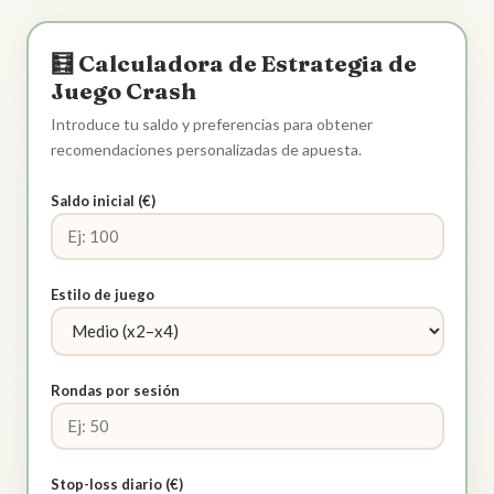
🧮 Calculadora de Estrategia de
Juego Crash
Introduce tu saldo y preferencias para obtener
recomendaciones personalizadas de apuesta.
Saldo inicial (€)
Estilo de juego
Rondas por sesión
Stop-loss diario (€)