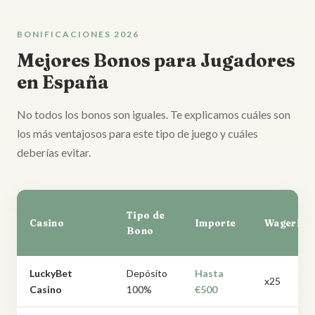
BONIFICACIONES 2026
Mejores Bonos para Jugadores
en España
No todos los bonos son iguales. Te explicamos cuáles son
los más ventajosos para este tipo de juego y cuáles
deberías evitar.
Tipo de
Casino
Importe
Wagering
Bono
LuckyBet
Depósito
Hasta
x25
Casino
100%
€500