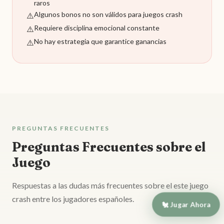
raros
Algunos bonos no son válidos para juegos crash
⚠️
Requiere disciplina emocional constante
⚠️
No hay estrategia que garantice ganancias
⚠️
PREGUNTAS FRECUENTES
Preguntas Frecuentes sobre el
Juego
Respuestas a las dudas más frecuentes sobre el este juego
crash entre los jugadores españoles.
🐔 Jugar Ahora