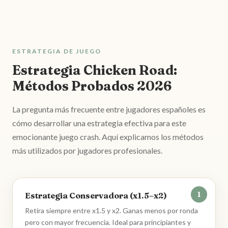
ESTRATEGIA DE JUEGO
Estrategia Chicken Road:
Métodos Probados 2026
La pregunta más frecuente entre jugadores españoles es
cómo desarrollar una estrategia efectiva para este
emocionante juego crash. Aquí explicamos los métodos
más utilizados por jugadores profesionales.
1
Estrategia Conservadora (x1.5–x2)
Retira siempre entre x1.5 y x2. Ganas menos por ronda
pero con mayor frecuencia. Ideal para principiantes y