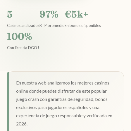
5
97%
€5k+
Casinos analizados
RTP promedio
En bonos disponibles
100%
Con licencia DGOJ
En nuestra web analizamos los mejores casinos
online donde puedes disfrutar de este popular
juego crash con garantías de seguridad, bonos
exclusivos para jugadores españoles y una
experiencia de juego responsable y verificada en
2026.