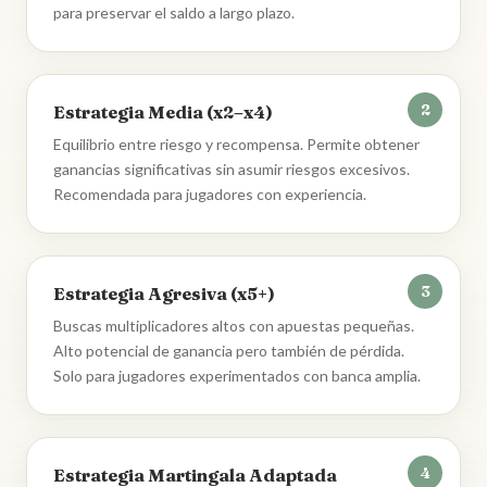
para preservar el saldo a largo plazo.
2
Estrategia Media (x2–x4)
Equilibrio entre riesgo y recompensa. Permite obtener
ganancias significativas sin asumir riesgos excesivos.
Recomendada para jugadores con experiencia.
3
Estrategia Agresiva (x5+)
Buscas multiplicadores altos con apuestas pequeñas.
Alto potencial de ganancia pero también de pérdida.
Solo para jugadores experimentados con banca amplia.
4
Estrategia Martingala Adaptada