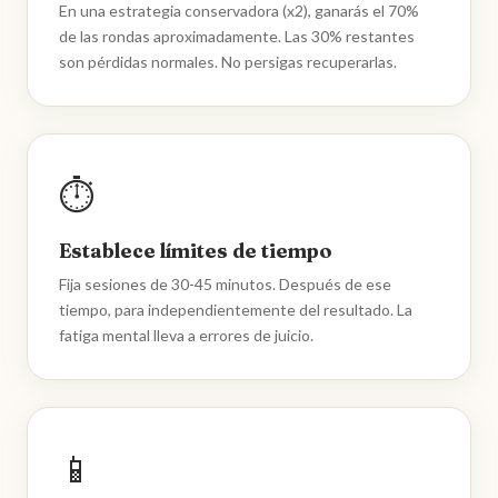
En una estrategia conservadora (x2), ganarás el 70%
de las rondas aproximadamente. Las 30% restantes
son pérdidas normales. No persigas recuperarlas.
⏱️
Establece límites de tiempo
Fija sesiones de 30-45 minutos. Después de ese
tiempo, para independientemente del resultado. La
fatiga mental lleva a errores de juicio.
📱