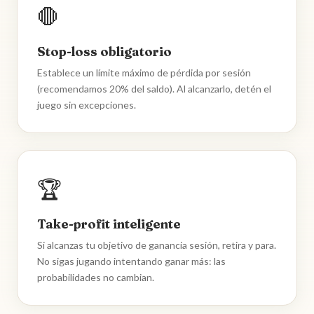
🛑
Stop-loss obligatorio
Establece un límite máximo de pérdida por sesión
(recomendamos 20% del saldo). Al alcanzarlo, detén el
juego sin excepciones.
🏆
Take-profit inteligente
Si alcanzas tu objetivo de ganancia sesión, retira y para.
No sigas jugando intentando ganar más: las
probabilidades no cambian.