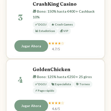
CrashKing Casino
🎁 Bono: 150% hasta €400 + Cashback
3
10%
✅ DGOJ
🔥 Crash Games
📊 Estadísticas
💰 VIP
★★★★☆
Jugar Ahora
4.7/5
GoldenChicken
🎁 Bono: 125% hasta €250 + 25 giros
4
✅ DGOJ
🐔 Especialista
🎯 Torneo
⚡ Pago rápido
★★★★☆
Jugar Ahora
4.6/5