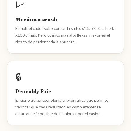
📈
Mecánica crash
El multiplicador sube con cada salto: x1.5, x2, x3... hasta
x100 o más. Pero cuanto más alto llegas, mayor es el
riesgo de perder toda la apuesta.
🔒
Provably Fair
El juego utiliza tecnología criptográfica que permite
verificar que cada resultado es completamente
aleatorio e imposible de manipular por el casino.