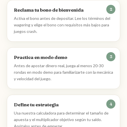
2
Reclama tu bono de bienvenida
Activa el bono antes de depositar. Lee los términos del
wagering y elige el bono con requisitos más bajos para
juegos crash.
3
Practica en modo demo
Antes de apostar dinero real, juega al menos 20-30
rondas en modo demo para familiarizarte con la mecánica
y velocidad del juego.
4
Define tu estrategia
Usa nuestra calculadora para determinar el tamaño de
apuesta y el multiplicador objetivo según tu saldo.
Anótalos antes de empezar.