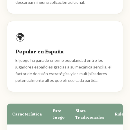
descargar ninguna aplicación adicional.
🌍
Popular en España
El juego ha ganado enorme popularidad entre los
jugadores españoles gracias a su mecánica sencilla, el
factor de decisión estratégica y los multiplicadores
potencialmente altos que ofrece cada partida.
Este
Slots
Característica
Ruleta
Juego
Tradicionales