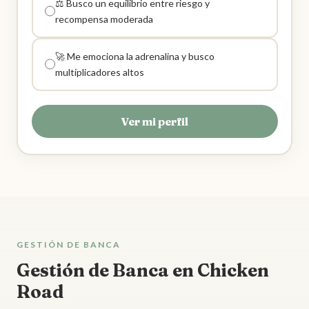
⚖️ Busco un equilibrio entre riesgo y
recompensa moderada
🚀 Me emociona la adrenalina y busco
multiplicadores altos
Ver mi perfil
GESTIÓN DE BANCA
Gestión de Banca en Chicken
Road