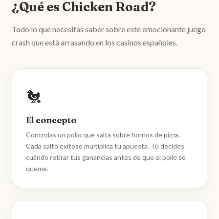
¿Qué es Chicken Road?
Todo lo que necesitas saber sobre este emocionante juego
crash que está arrasando en los casinos españoles.
🐔
El concepto
Controlas un pollo que salta sobre hornos de pizza.
Cada salto exitoso multiplica tu apuesta. Tú decides
cuándo retirar tus ganancias antes de que el pollo se
queme.