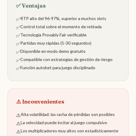
✅ Ventajas
RTP alto del 96-97%, superior a muchos slots
✅
Control total sobre el momento de retirada
✅
Tecnología Provably Fair verificable
✅
Partidas muy rápidas (5-30 segundos)
✅
Disponible en modo demo gratuito
✅
Compatible con estrategias de gestión de riesgo
✅
Función autobet para juego disciplinado
✅
⚠️ Inconvenientes
Alta volatilidad: las racha de pérdidas son posibles
⚠️
La velocidad puede incitar al juego compulsivo
⚠️
Los multiplicadores muy altos son estadísticamente
⚠️