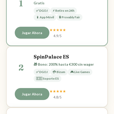
1
Gratis
✅ DGOJ
⚡ Retiro en 24h
📱 App Móvil
🔒 Provably Fair
★★★★★
Jugar Ahora
4.9/5
SpinPalace ES
🎁 Bono: 200% hasta €300 sin wager
2
✅ DGOJ
💳 Bizum
🎮 Live Games
🇪🇸 Soporte ES
★★★★★
Jugar Ahora
4.8/5