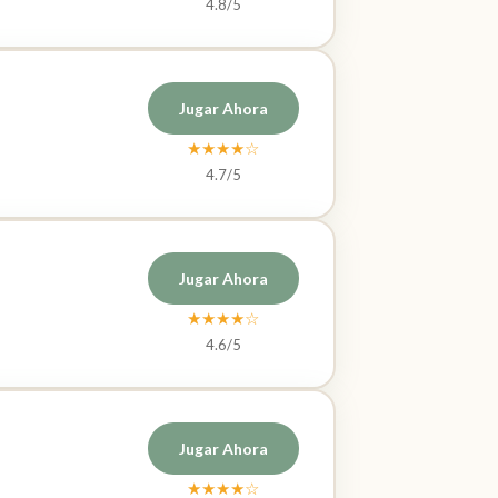
4.8/5
Jugar Ahora
★★★★☆
4.7/5
Jugar Ahora
★★★★☆
4.6/5
Jugar Ahora
★★★★☆