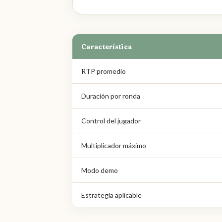
Característica
RTP promedio
Duración por ronda
Control del jugador
Multiplicador máximo
Modo demo
Estrategia aplicable