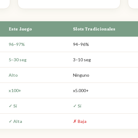
Este Juego
Slots Tradicionales
96–97%
94–96%
5–30 seg
3–10 seg
Alto
Ninguno
x100+
x5.000+
✓ Sí
✓ Sí
✓ Alta
✗ Baja