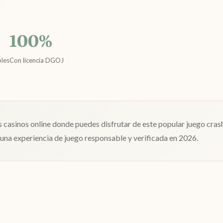
100%
bles
Con licencia DGOJ
 casinos online donde puedes disfrutar de este popular juego cras
una experiencia de juego responsable y verificada en 2026.