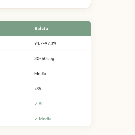
Ruleta
94.7–97.3%
30–60 seg
Medio
x35
✓ Sí
✓ Media