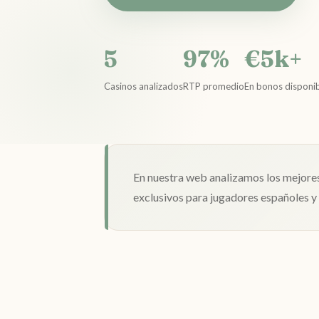
5
97%
€5k+
Casinos analizados
RTP promedio
En bonos disponi
En nuestra web analizamos los mejores
exclusivos para jugadores españoles y 