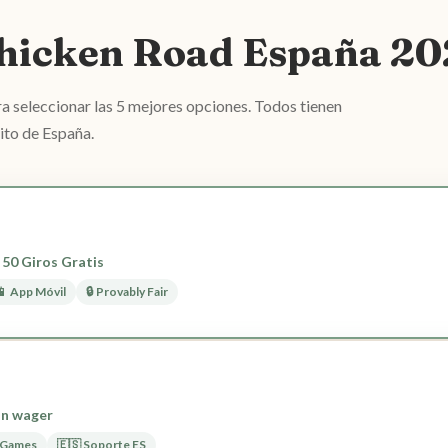
Chicken Road España 2
 seleccionar las 5 mejores opciones. Todos tienen
ito de España.
 50 Giros Gratis
📱 App Móvil
🔒 Provably Fair
in wager
e Games
🇪🇸 Soporte ES