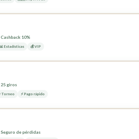
+ Cashback 10%
📊 Estadísticas
💰 VIP
25 giros
 Torneo
⚡ Pago rápido
 Seguro de pérdidas