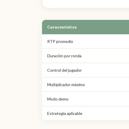
Característica
RTP promedio
Duración por ronda
Control del jugador
Multiplicador máximo
Modo demo
Estrategia aplicable