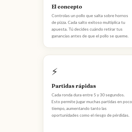
El concepto
Controlas un pollo que salta sobre hornos
de pizza. Cada salto exitoso multiplica tu
apuesta. Tú decides cuándo retirar tus
ganancias antes de que el pollo se queme.
⚡
Partidas rápidas
Cada ronda dura entre 5 y 30 segundos.
Esto permite jugar muchas partidas en poco
tiempo, aumentando tanto las
oportunidades como el riesgo de pérdidas.