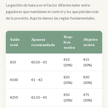
La gestión de banca es el factor diferenciador entre
jugadores que mantienen el control y los que pierden más
de lo previsto. Aquí te damos las reglas fundamentales.
Stop-
Saldo
Apuesta
Objetivo
loss
total
recomendada
sesión
sesión
€10
€15
€50
€0.50 – €1
(20%)
(30%)
€20
€30
€100
€1 – €2
(20%)
(30%)
€50
€75
€250
€2.50 – €5
(20%)
(30%)