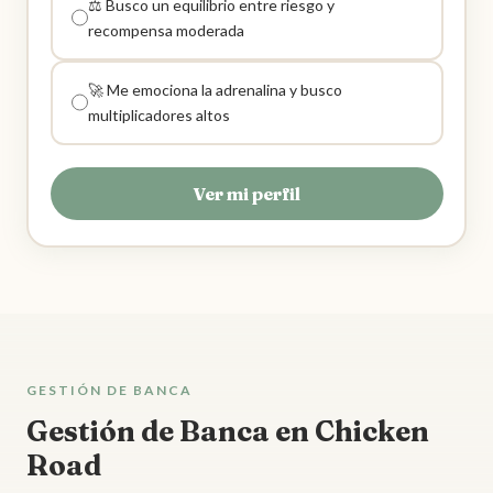
⚖️ Busco un equilibrio entre riesgo y
recompensa moderada
🚀 Me emociona la adrenalina y busco
multiplicadores altos
Ver mi perfil
GESTIÓN DE BANCA
Gestión de Banca en Chicken
Road