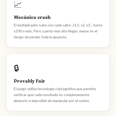
📈
Mecánica crash
El multiplicador sube con cada salto: x1.5, x2, x3... hasta
x100 o más. Pero cuanto más alto llegas, mayor es el
riesgo de perder toda la apuesta.
🔒
Provably Fair
El juego utiliza tecnología criptográfica que permite
verificar que cada resultado es completamente
aleatorio e imposible de manipular por el casino.