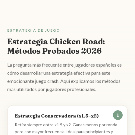
ESTRATEGIA DE JUEGO
Estrategia Chicken Road:
Métodos Probados 2026
La pregunta más frecuente entre jugadores españoles es
cómo desarrollar una estrategia efectiva para este
emocionante juego crash. Aquí explicamos los métodos
más utilizados por jugadores profesionales.
1
Estrategia Conservadora (x1.5–x2)
Retira siempre entre x1.5 y x2. Ganas menos por ronda
pero con mayor frecuencia. Ideal para principiantes y