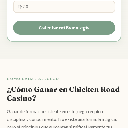
Calcular mi Estrategia
CÓMO GANAR AL JUEGO
¿Cómo Ganar en Chicken Road
Casino?
Ganar de forma consistente en este juego requiere
disciplina y conocimiento. No existe una fórmula mágica,
pero sí principios que aumentan significativamente tus