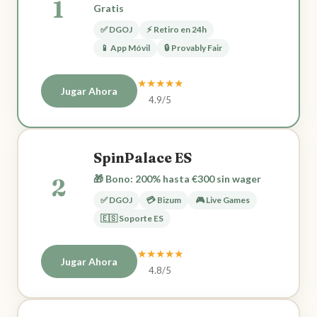
1
Gratis
✅ DGOJ
⚡ Retiro en 24h
📱 App Móvil
🔒 Provably Fair
★★★★★
Jugar Ahora
4.9/5
SpinPalace ES
🎁 Bono: 200% hasta €300 sin wager
2
✅ DGOJ
💳 Bizum
🎮 Live Games
🇪🇸 Soporte ES
★★★★★
Jugar Ahora
4.8/5