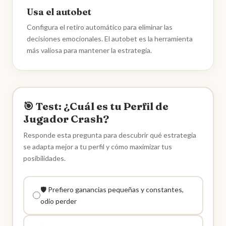
Usa el autobet
Configura el retiro automático para eliminar las
decisiones emocionales. El autobet es la herramienta
más valiosa para mantener la estrategia.
🎯 Test: ¿Cuál es tu Perfil de
Jugador Crash?
Responde esta pregunta para descubrir qué estrategia
se adapta mejor a tu perfil y cómo maximizar tus
posibilidades.
🛡️ Prefiero ganancias pequeñas y constantes,
odio perder