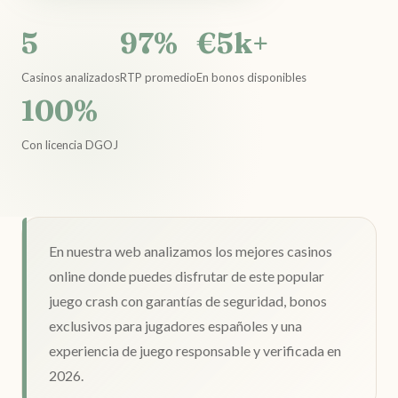
5
97%
€5k+
Casinos analizados
RTP promedio
En bonos disponibles
100%
Con licencia DGOJ
En nuestra web analizamos los mejores casinos
online donde puedes disfrutar de este popular
juego crash con garantías de seguridad, bonos
exclusivos para jugadores españoles y una
experiencia de juego responsable y verificada en
2026.