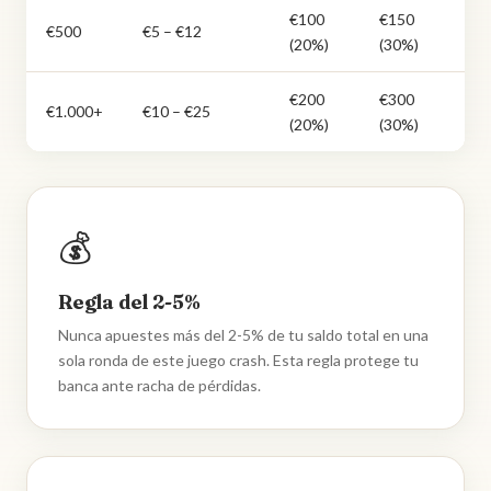
€100
€150
€500
€5 – €12
(20%)
(30%)
€200
€300
€1.000+
€10 – €25
(20%)
(30%)
💰
Regla del 2-5%
Nunca apuestes más del 2-5% de tu saldo total en una
sola ronda de este juego crash. Esta regla protege tu
banca ante racha de pérdidas.