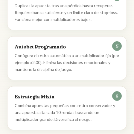
Duplicas la apuesta tras una pérdida hasta recuperar.
Requiere banca suficiente y un límite claro de stop-loss.
Funciona mejor con multiplicadores bajos.
5
Autobet Programado
Configura el retiro automático a un multiplicador fijo (por
ejemplo x2.00). Elimina las decisiones emocionales y
mantiene la disciplina de juego.
6
Estrategia Mixta
Combina apuestas pequeñas con retiro conservador y
una apuesta alta cada 10 rondas buscando un
multiplicador grande. Diversifica el riesgo.