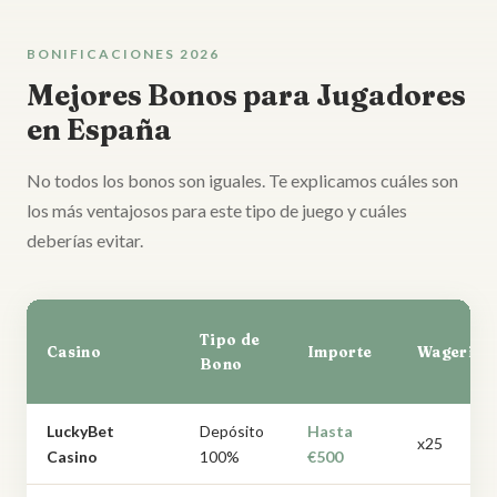
BONIFICACIONES 2026
Mejores Bonos para Jugadores
en España
No todos los bonos son iguales. Te explicamos cuáles son
los más ventajosos para este tipo de juego y cuáles
deberías evitar.
Tipo de
Casino
Importe
Wagering
Bono
LuckyBet
Depósito
Hasta
x25
Casino
100%
€500