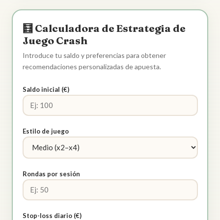
🧮 Calculadora de Estrategia de
Juego Crash
Introduce tu saldo y preferencias para obtener
recomendaciones personalizadas de apuesta.
Saldo inicial (€)
Estilo de juego
Rondas por sesión
Stop-loss diario (€)