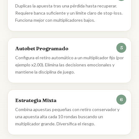
Duplicas la apuesta tras una pérdida hasta recuperar.
Requiere banca suficiente y un límite claro de stop-loss.
Funciona mejor con multiplicadores bajos.
5
Autobet Programado
Configura el retiro automático a un multiplicador fijo (por
ejemplo x2.00). Elimina las decisiones emocionales y
mantiene la disciplina de juego.
6
Estrategia Mixta
Combina apuestas pequeñas con retiro conservador y
una apuesta alta cada 10 rondas buscando un
multiplicador grande. Diversifica el riesgo.