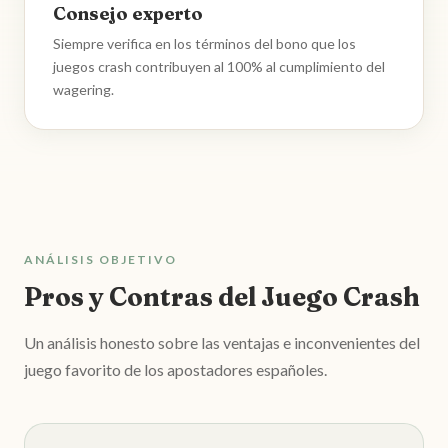
Consejo experto
Siempre verifica en los términos del bono que los
juegos crash contribuyen al 100% al cumplimiento del
wagering.
ANÁLISIS OBJETIVO
Pros y Contras del Juego Crash
Un análisis honesto sobre las ventajas e inconvenientes del
juego favorito de los apostadores españoles.