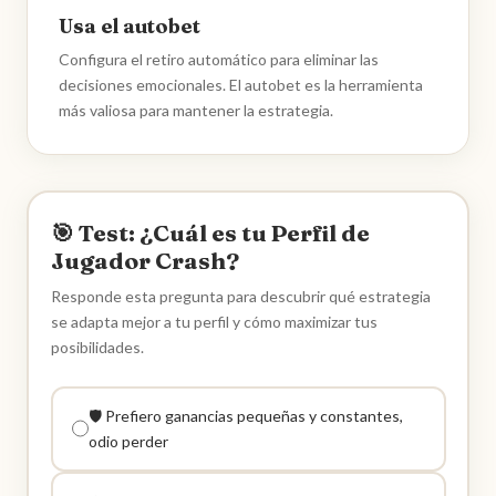
Usa el autobet
Configura el retiro automático para eliminar las
decisiones emocionales. El autobet es la herramienta
más valiosa para mantener la estrategia.
🎯 Test: ¿Cuál es tu Perfil de
Jugador Crash?
Responde esta pregunta para descubrir qué estrategia
se adapta mejor a tu perfil y cómo maximizar tus
posibilidades.
🛡️ Prefiero ganancias pequeñas y constantes,
odio perder