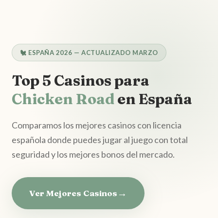
🐔 ESPAÑA 2026 — ACTUALIZADO MARZO
Top 5 Casinos para
Chicken Road
en España
Comparamos los mejores casinos con licencia
española donde puedes jugar al juego con total
seguridad y los mejores bonos del mercado.
→
Ver Mejores Casinos