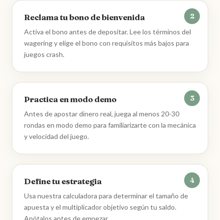
2
Reclama tu bono de bienvenida
Activa el bono antes de depositar. Lee los términos del
wagering y elige el bono con requisitos más bajos para
juegos crash.
3
Practica en modo demo
Antes de apostar dinero real, juega al menos 20-30
rondas en modo demo para familiarizarte con la mecánica
y velocidad del juego.
4
Define tu estrategia
Usa nuestra calculadora para determinar el tamaño de
apuesta y el multiplicador objetivo según tu saldo.
Anótalos antes de empezar.