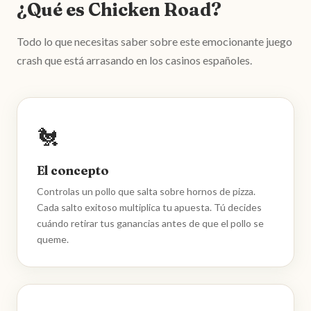
¿Qué es Chicken Road?
Todo lo que necesitas saber sobre este emocionante juego
crash que está arrasando en los casinos españoles.
🐔
El concepto
Controlas un pollo que salta sobre hornos de pizza.
Cada salto exitoso multiplica tu apuesta. Tú decides
cuándo retirar tus ganancias antes de que el pollo se
queme.