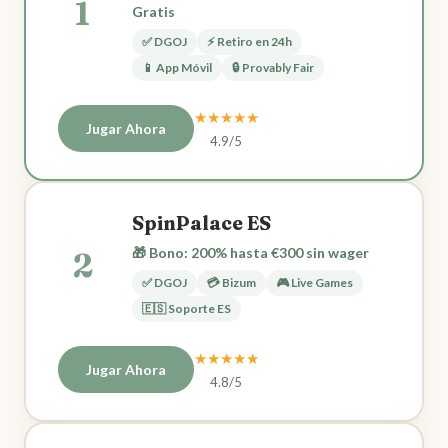
1
Gratis
✅ DGOJ
⚡ Retiro en 24h
📱 App Móvil
🔒 Provably Fair
★★★★★
Jugar Ahora
4.9/5
SpinPalace ES
🎁 Bono: 200% hasta €300 sin wager
2
✅ DGOJ
💳 Bizum
🎮 Live Games
🇪🇸 Soporte ES
★★★★★
Jugar Ahora
4.8/5