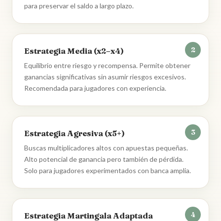
para preservar el saldo a largo plazo.
2
Estrategia Media (x2–x4)
Equilibrio entre riesgo y recompensa. Permite obtener
ganancias significativas sin asumir riesgos excesivos.
Recomendada para jugadores con experiencia.
3
Estrategia Agresiva (x5+)
Buscas multiplicadores altos con apuestas pequeñas.
Alto potencial de ganancia pero también de pérdida.
Solo para jugadores experimentados con banca amplia.
4
Estrategia Martingala Adaptada