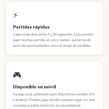
⚡
Partidas rápidas
Cada ronda dura entre 5 y 30 segundos. Esto permite
jugar muchas partidas en poco tiempo, aumentando
tanto las oportunidades como el riesgo de pérdidas.
🎮
Disponible en móvil
El juego está optimizado para dispositivos móviles iOS
y Android. Puedes jugar desde cualquier lugar con una
conexión estable a internet sin necesidad de