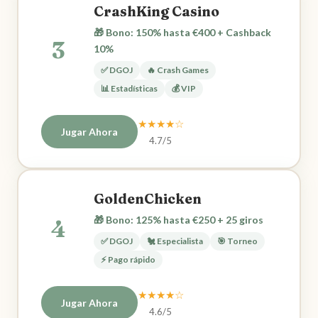
CrashKing Casino
🎁 Bono: 150% hasta €400 + Cashback
3
10%
✅ DGOJ
🔥 Crash Games
📊 Estadísticas
💰 VIP
★★★★☆
Jugar Ahora
4.7/5
GoldenChicken
🎁 Bono: 125% hasta €250 + 25 giros
4
✅ DGOJ
🐔 Especialista
🎯 Torneo
⚡ Pago rápido
★★★★☆
Jugar Ahora
4.6/5