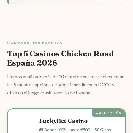
COMPARATIVA EXPERTA
Top 5 Casinos Chicken Road
España 2026
Hemos analizado más de 30 plataformas para seleccionar
las 5 mejores opciones. Todos tienen licencia DGOJ y
ofrecen el juego crash favorito de España.
LuckyBet Casino
🎁 Bono: 100% hasta €500 + 50 Giros