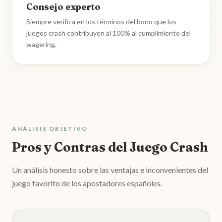
Consejo experto
Siempre verifica en los términos del bono que los
juegos crash contribuyen al 100% al cumplimiento del
wagering.
ANÁLISIS OBJETIVO
Pros y Contras del Juego Crash
Un análisis honesto sobre las ventajas e inconvenientes del
juego favorito de los apostadores españoles.