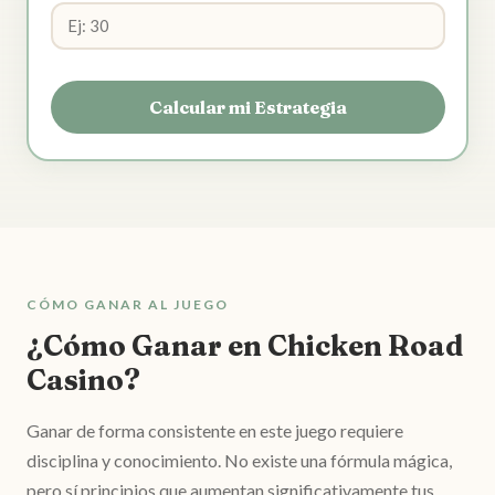
Calcular mi Estrategia
CÓMO GANAR AL JUEGO
¿Cómo Ganar en Chicken Road
Casino?
Ganar de forma consistente en este juego requiere
disciplina y conocimiento. No existe una fórmula mágica,
pero sí principios que aumentan significativamente tus