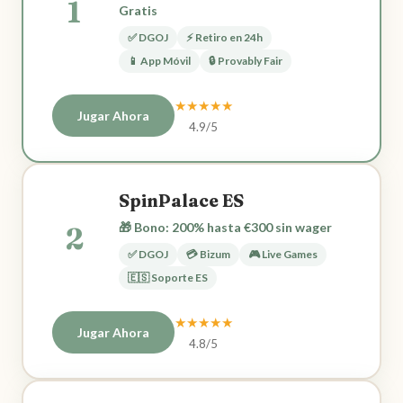
1
Gratis
✅ DGOJ
⚡ Retiro en 24h
📱 App Móvil
🔒 Provably Fair
★★★★★
Jugar Ahora
4.9/5
SpinPalace ES
🎁 Bono: 200% hasta €300 sin wager
2
✅ DGOJ
💳 Bizum
🎮 Live Games
🇪🇸 Soporte ES
★★★★★
Jugar Ahora
4.8/5