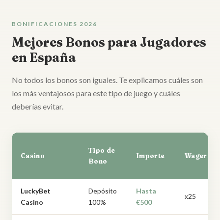
BONIFICACIONES 2026
Mejores Bonos para Jugadores
en España
No todos los bonos son iguales. Te explicamos cuáles son
los más ventajosos para este tipo de juego y cuáles
deberías evitar.
Tipo de
Casino
Importe
Wagering
Bono
LuckyBet
Depósito
Hasta
x25
Casino
100%
€500