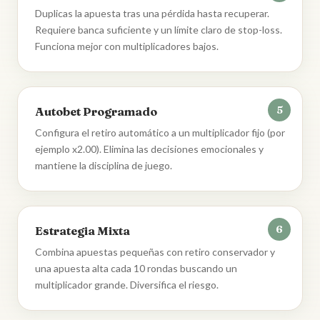
Duplicas la apuesta tras una pérdida hasta recuperar.
Requiere banca suficiente y un límite claro de stop-loss.
Funciona mejor con multiplicadores bajos.
5
Autobet Programado
Configura el retiro automático a un multiplicador fijo (por
ejemplo x2.00). Elimina las decisiones emocionales y
mantiene la disciplina de juego.
6
Estrategia Mixta
Combina apuestas pequeñas con retiro conservador y
una apuesta alta cada 10 rondas buscando un
multiplicador grande. Diversifica el riesgo.