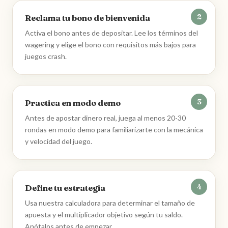
2
Reclama tu bono de bienvenida
Activa el bono antes de depositar. Lee los términos del
wagering y elige el bono con requisitos más bajos para
juegos crash.
3
Practica en modo demo
Antes de apostar dinero real, juega al menos 20-30
rondas en modo demo para familiarizarte con la mecánica
y velocidad del juego.
4
Define tu estrategia
Usa nuestra calculadora para determinar el tamaño de
apuesta y el multiplicador objetivo según tu saldo.
Anótalos antes de empezar.