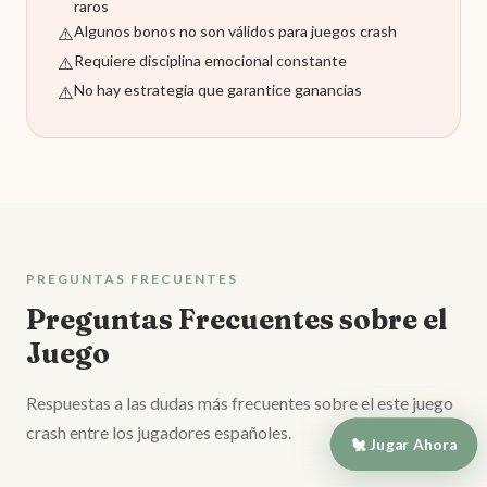
raros
Algunos bonos no son válidos para juegos crash
⚠️
Requiere disciplina emocional constante
⚠️
No hay estrategia que garantice ganancias
⚠️
PREGUNTAS FRECUENTES
Preguntas Frecuentes sobre el
Juego
Respuestas a las dudas más frecuentes sobre el este juego
crash entre los jugadores españoles.
🐔 Jugar Ahora