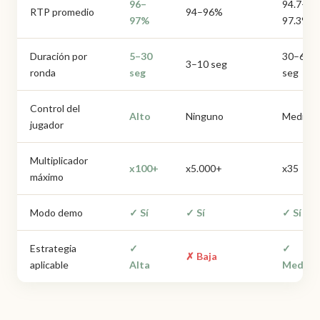
96–
94.7–
RTP promedio
94–96%
97%
97.3%
Duración por
5–30
30–60
3–10 seg
ronda
seg
seg
Control del
Alto
Ninguno
Medio
jugador
Multiplicador
x100+
x5.000+
x35
máximo
Modo demo
✓ Sí
✓ Sí
✓ Sí
Estrategia
✓
✓
✗ Baja
aplicable
Alta
Media