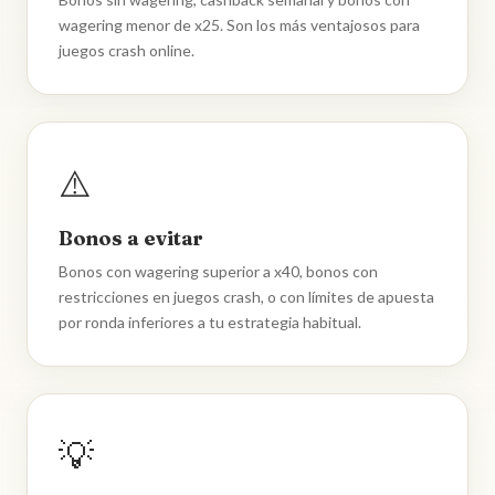
wagering menor de x25. Son los más ventajosos para
juegos crash online.
⚠️
Bonos a evitar
Bonos con wagering superior a x40, bonos con
restricciones en juegos crash, o con límites de apuesta
por ronda inferiores a tu estrategia habitual.
💡