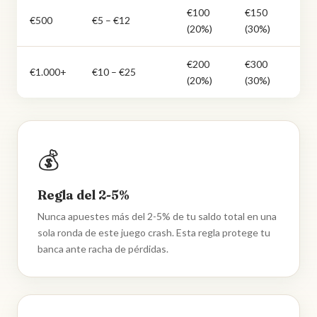
€100
€150
€500
€5 – €12
(20%)
(30%)
€200
€300
€1.000+
€10 – €25
(20%)
(30%)
💰
Regla del 2-5%
Nunca apuestes más del 2-5% de tu saldo total en una
sola ronda de este juego crash. Esta regla protege tu
banca ante racha de pérdidas.