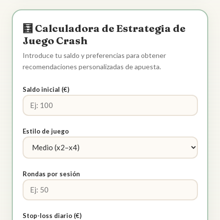
🧮 Calculadora de Estrategia de
Juego Crash
Introduce tu saldo y preferencias para obtener
recomendaciones personalizadas de apuesta.
Saldo inicial (€)
Estilo de juego
Rondas por sesión
Stop-loss diario (€)