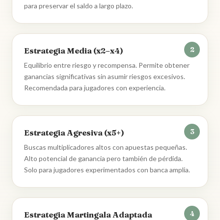
para preservar el saldo a largo plazo.
2
Estrategia Media (x2–x4)
Equilibrio entre riesgo y recompensa. Permite obtener
ganancias significativas sin asumir riesgos excesivos.
Recomendada para jugadores con experiencia.
3
Estrategia Agresiva (x5+)
Buscas multiplicadores altos con apuestas pequeñas.
Alto potencial de ganancia pero también de pérdida.
Solo para jugadores experimentados con banca amplia.
4
Estrategia Martingala Adaptada