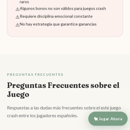
raros
Algunos bonos no son válidos para juegos crash
⚠️
Requiere disciplina emocional constante
⚠️
No hay estrategia que garantice ganancias
⚠️
PREGUNTAS FRECUENTES
Preguntas Frecuentes sobre el
Juego
Respuestas a las dudas más frecuentes sobre el este juego
crash entre los jugadores españoles.
🐔 Jugar Ahora