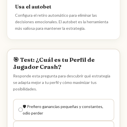
Usa el autobet
Configura el retiro automático para eliminar las
decisiones emocionales. El autobet es la herramienta
más valiosa para mantener la estrategia.
🎯 Test: ¿Cuál es tu Perfil de
Jugador Crash?
Responde esta pregunta para descubrir qué estrategia
se adapta mejor a tu perfil y cómo maximizar tus
posibilidades.
🛡️ Prefiero ganancias pequeñas y constantes,
odio perder