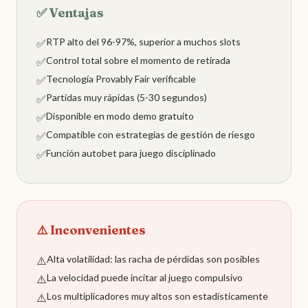
✅ Ventajas
RTP alto del 96-97%, superior a muchos slots
✅
Control total sobre el momento de retirada
✅
Tecnología Provably Fair verificable
✅
Partidas muy rápidas (5-30 segundos)
✅
Disponible en modo demo gratuito
✅
Compatible con estrategias de gestión de riesgo
✅
Función autobet para juego disciplinado
✅
⚠️ Inconvenientes
Alta volatilidad: las racha de pérdidas son posibles
⚠️
La velocidad puede incitar al juego compulsivo
⚠️
Los multiplicadores muy altos son estadísticamente
⚠️