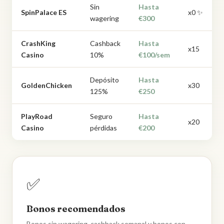
Sin
Hasta
SpinPalace ES
x0 ✨
wagering
€300
CrashKing
Cashback
Hasta
x15
Casino
10%
€100/sem
Depósito
Hasta
GoldenChicken
x30
125%
€250
PlayRoad
Seguro
Hasta
x20
Casino
pérdidas
€200
✅
Bonos recomendados
Bonos sin wagering, cashback semanal y bonos con