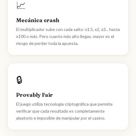
📈
Mecánica crash
El multiplicador sube con cada salto: x1.5, x2, x3... hasta
x100 o más. Pero cuanto más alto llegas, mayor es el
riesgo de perder toda la apuesta.
🔒
Provably Fair
El juego utiliza tecnología criptográfica que permite
verificar que cada resultado es completamente
aleatorio e imposible de manipular por el casino.