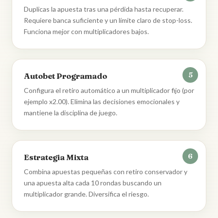
Duplicas la apuesta tras una pérdida hasta recuperar.
Requiere banca suficiente y un límite claro de stop-loss.
Funciona mejor con multiplicadores bajos.
5
Autobet Programado
Configura el retiro automático a un multiplicador fijo (por
ejemplo x2.00). Elimina las decisiones emocionales y
mantiene la disciplina de juego.
6
Estrategia Mixta
Combina apuestas pequeñas con retiro conservador y
una apuesta alta cada 10 rondas buscando un
multiplicador grande. Diversifica el riesgo.