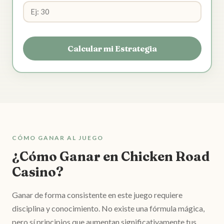
Calcular mi Estrategia
CÓMO GANAR AL JUEGO
¿Cómo Ganar en Chicken Road
Casino?
Ganar de forma consistente en este juego requiere
disciplina y conocimiento. No existe una fórmula mágica,
pero sí principios que aumentan significativamente tus