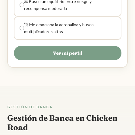
⚖️ Busco un equilibrio entre riesgo y
recompensa moderada
🚀 Me emociona la adrenalina y busco
multiplicadores altos
Ver mi perfil
GESTIÓN DE BANCA
Gestión de Banca en Chicken
Road