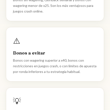
wagering menor de x25. Son los más ventajosos para
juegos crash online.
⚠️
Bonos a evitar
Bonos con wagering superior a x40, bonos con
restricciones en juegos crash, o con límites de apuesta
por ronda inferiores a tu estrategia habitual.
💡