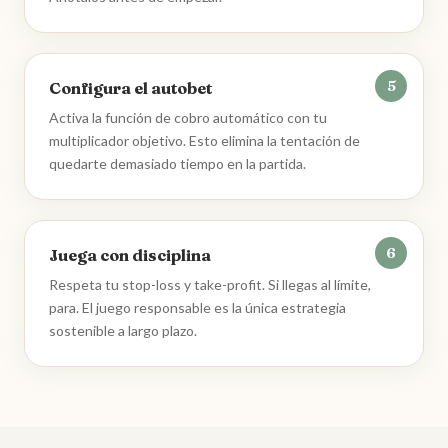
5
Configura el autobet
Activa la función de cobro automático con tu
multiplicador objetivo. Esto elimina la tentación de
quedarte demasiado tiempo en la partida.
6
Juega con disciplina
Respeta tu stop-loss y take-profit. Si llegas al límite,
para. El juego responsable es la única estrategia
sostenible a largo plazo.