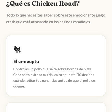
¿Qué es Chicken Road?
Todo lo que necesitas saber sobre este emocionante juego
crash que está arrasando en los casinos españoles.
🐔
El concepto
Controlas un pollo que salta sobre hornos de pizza.
Cada salto exitoso multiplica tu apuesta. Tú decides
cuándo retirar tus ganancias antes de que el pollo se
queme.