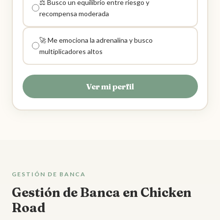
⚖️ Busco un equilibrio entre riesgo y
recompensa moderada
🚀 Me emociona la adrenalina y busco
multiplicadores altos
Ver mi perfil
GESTIÓN DE BANCA
Gestión de Banca en Chicken
Road