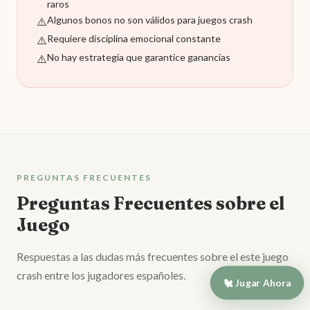
raros
Algunos bonos no son válidos para juegos crash
⚠️
Requiere disciplina emocional constante
⚠️
No hay estrategia que garantice ganancias
⚠️
PREGUNTAS FRECUENTES
Preguntas Frecuentes sobre el
Juego
Respuestas a las dudas más frecuentes sobre el este juego
crash entre los jugadores españoles.
🐔 Jugar Ahora