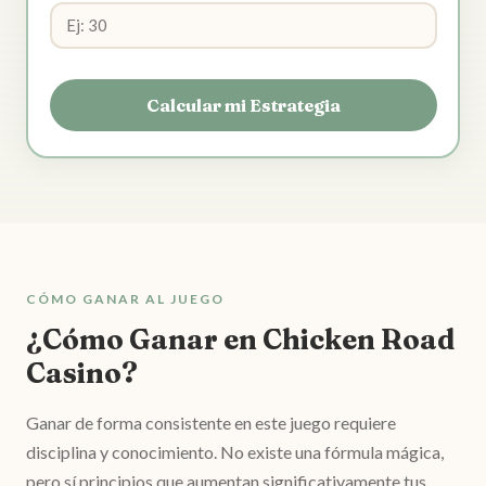
Calcular mi Estrategia
CÓMO GANAR AL JUEGO
¿Cómo Ganar en Chicken Road
Casino?
Ganar de forma consistente en este juego requiere
disciplina y conocimiento. No existe una fórmula mágica,
pero sí principios que aumentan significativamente tus