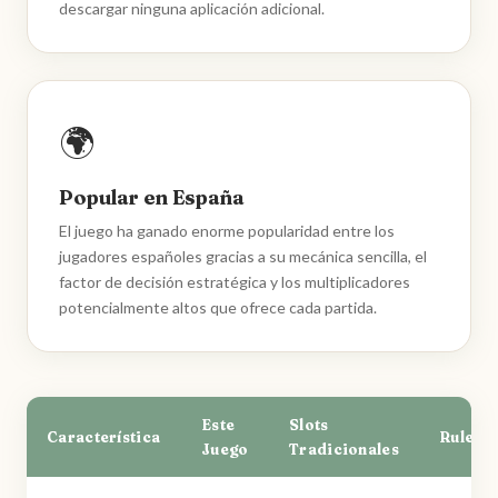
descargar ninguna aplicación adicional.
🌍
Popular en España
El juego ha ganado enorme popularidad entre los
jugadores españoles gracias a su mecánica sencilla, el
factor de decisión estratégica y los multiplicadores
potencialmente altos que ofrece cada partida.
Este
Slots
Característica
Ruleta
Juego
Tradicionales