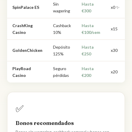
Sin
Hasta
SpinPalace ES
x0 ✨
wagering
€300
CrashKing
Cashback
Hasta
x15
Casino
10%
€100/sem
Depósito
Hasta
GoldenChicken
x30
125%
€250
PlayRoad
Seguro
Hasta
x20
Casino
pérdidas
€200
✅
Bonos recomendados
Bonos sin wagering, cashback semanal y bonos con