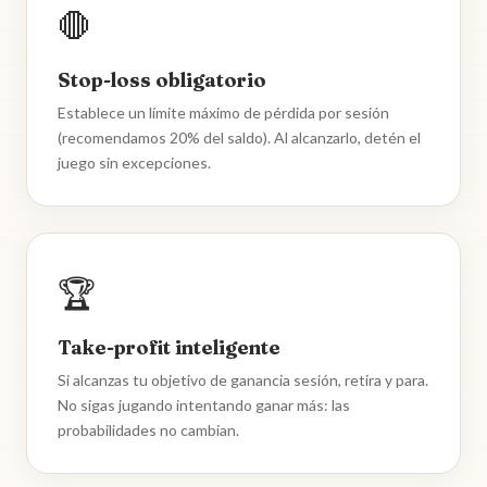
🛑
Stop-loss obligatorio
Establece un límite máximo de pérdida por sesión
(recomendamos 20% del saldo). Al alcanzarlo, detén el
juego sin excepciones.
🏆
Take-profit inteligente
Si alcanzas tu objetivo de ganancia sesión, retira y para.
No sigas jugando intentando ganar más: las
probabilidades no cambian.