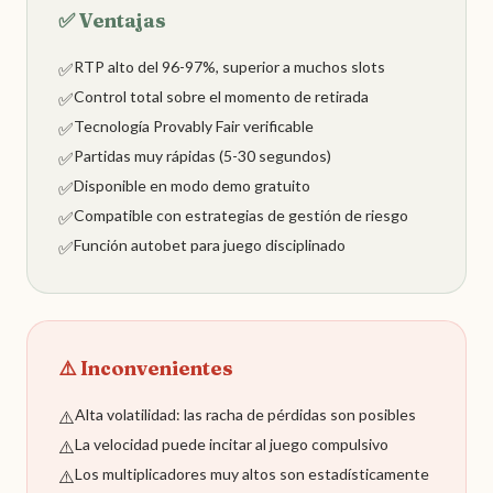
✅ Ventajas
RTP alto del 96-97%, superior a muchos slots
✅
Control total sobre el momento de retirada
✅
Tecnología Provably Fair verificable
✅
Partidas muy rápidas (5-30 segundos)
✅
Disponible en modo demo gratuito
✅
Compatible con estrategias de gestión de riesgo
✅
Función autobet para juego disciplinado
✅
⚠️ Inconvenientes
Alta volatilidad: las racha de pérdidas son posibles
⚠️
La velocidad puede incitar al juego compulsivo
⚠️
Los multiplicadores muy altos son estadísticamente
⚠️