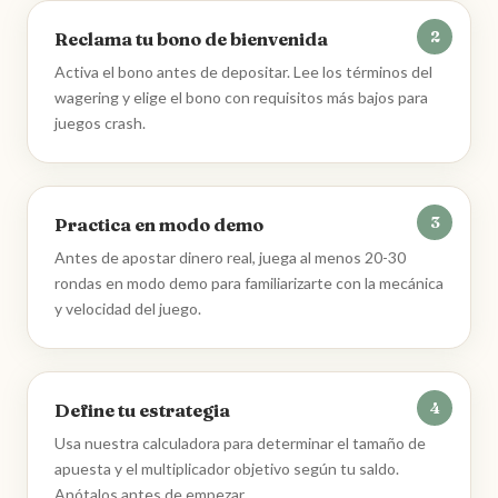
2
Reclama tu bono de bienvenida
Activa el bono antes de depositar. Lee los términos del
wagering y elige el bono con requisitos más bajos para
juegos crash.
3
Practica en modo demo
Antes de apostar dinero real, juega al menos 20-30
rondas en modo demo para familiarizarte con la mecánica
y velocidad del juego.
4
Define tu estrategia
Usa nuestra calculadora para determinar el tamaño de
apuesta y el multiplicador objetivo según tu saldo.
Anótalos antes de empezar.