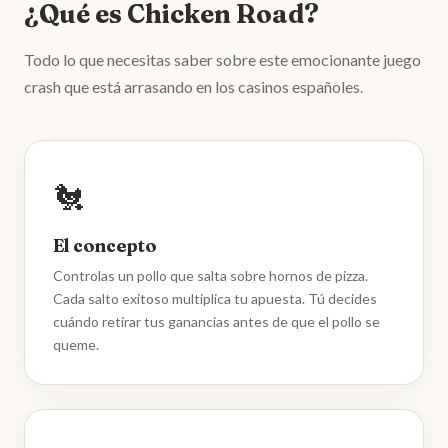
¿Qué es Chicken Road?
Todo lo que necesitas saber sobre este emocionante juego
crash que está arrasando en los casinos españoles.
🐔
El concepto
Controlas un pollo que salta sobre hornos de pizza.
Cada salto exitoso multiplica tu apuesta. Tú decides
cuándo retirar tus ganancias antes de que el pollo se
queme.