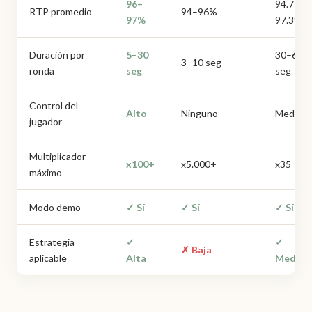
96–
94.7–
RTP promedio
94–96%
97%
97.3%
Duración por
5–30
30–60
3–10 seg
ronda
seg
seg
Control del
Alto
Ninguno
Medio
jugador
Multiplicador
x100+
x5.000+
x35
máximo
Modo demo
✓ Sí
✓ Sí
✓ Sí
Estrategia
✓
✓
✗ Baja
aplicable
Alta
Media