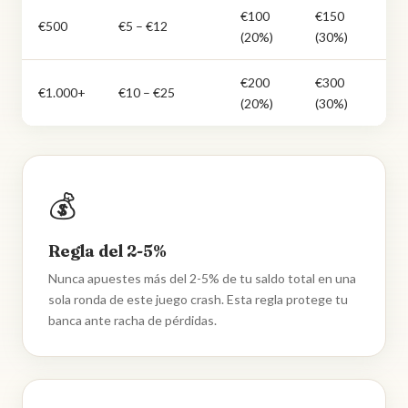
€100
€150
€500
€5 – €12
(20%)
(30%)
€200
€300
€1.000+
€10 – €25
(20%)
(30%)
💰
Regla del 2-5%
Nunca apuestes más del 2-5% de tu saldo total en una
sola ronda de este juego crash. Esta regla protege tu
banca ante racha de pérdidas.