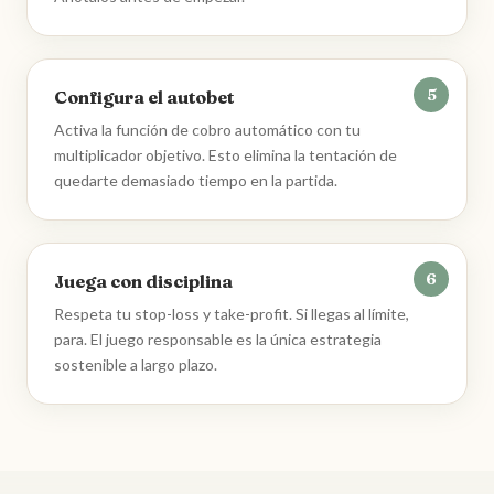
5
Configura el autobet
Activa la función de cobro automático con tu
multiplicador objetivo. Esto elimina la tentación de
quedarte demasiado tiempo en la partida.
6
Juega con disciplina
Respeta tu stop-loss y take-profit. Si llegas al límite,
para. El juego responsable es la única estrategia
sostenible a largo plazo.