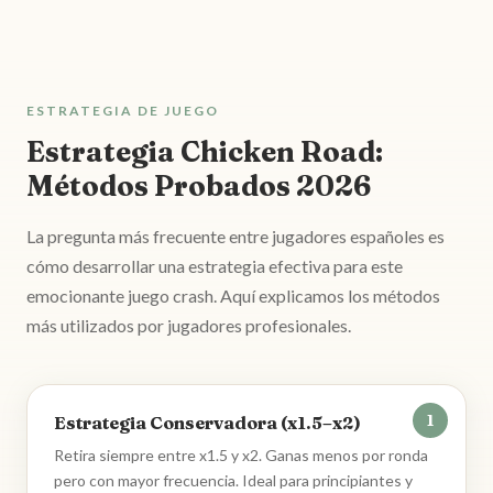
ESTRATEGIA DE JUEGO
Estrategia Chicken Road:
Métodos Probados 2026
La pregunta más frecuente entre jugadores españoles es
cómo desarrollar una estrategia efectiva para este
emocionante juego crash. Aquí explicamos los métodos
más utilizados por jugadores profesionales.
1
Estrategia Conservadora (x1.5–x2)
Retira siempre entre x1.5 y x2. Ganas menos por ronda
pero con mayor frecuencia. Ideal para principiantes y