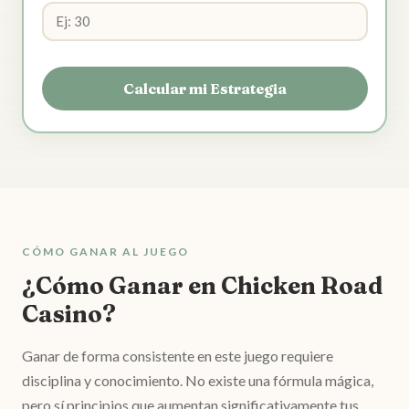
Calcular mi Estrategia
CÓMO GANAR AL JUEGO
¿Cómo Ganar en Chicken Road
Casino?
Ganar de forma consistente en este juego requiere
disciplina y conocimiento. No existe una fórmula mágica,
pero sí principios que aumentan significativamente tus