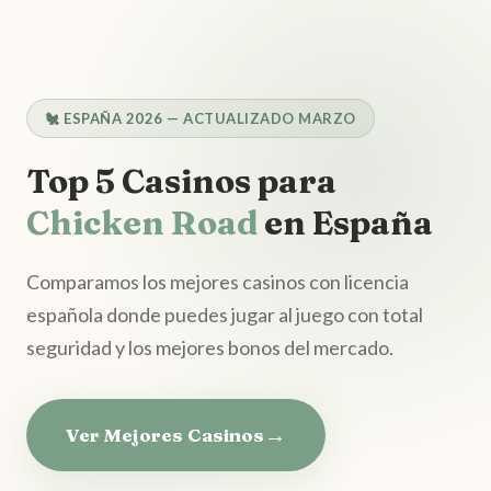
🐔 ESPAÑA 2026 — ACTUALIZADO MARZO
Top 5 Casinos para
Chicken Road
en España
Comparamos los mejores casinos con licencia
española donde puedes jugar al juego con total
seguridad y los mejores bonos del mercado.
→
Ver Mejores Casinos