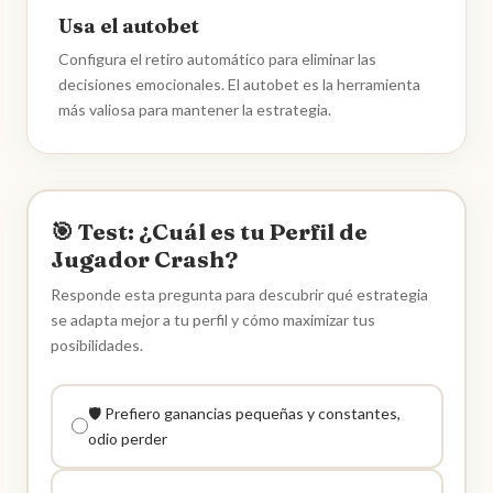
Usa el autobet
Configura el retiro automático para eliminar las
decisiones emocionales. El autobet es la herramienta
más valiosa para mantener la estrategia.
🎯 Test: ¿Cuál es tu Perfil de
Jugador Crash?
Responde esta pregunta para descubrir qué estrategia
se adapta mejor a tu perfil y cómo maximizar tus
posibilidades.
🛡️ Prefiero ganancias pequeñas y constantes,
odio perder