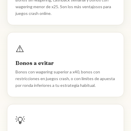
wagering menor de x25. Son los más ventajosos para
juegos crash online.
⚠️
Bonos a evitar
Bonos con wagering superior a x40, bonos con
restricciones en juegos crash, o con límites de apuesta
por ronda inferiores a tu estrategia habitual.
💡