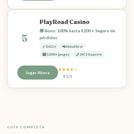
PlayRoad Casino
🎁 Bono: 100% hasta €200 + Seguro de
5
pérdidas
✅ DGOJ
📲 Móvil first
🎰 1000+ juegos
🌙 24/7 Soporte
★★★★☆
Jugar Ahora
4.5/5
GUÍA COMPLETA