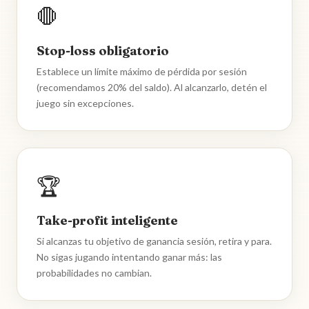
🛑
Stop-loss obligatorio
Establece un límite máximo de pérdida por sesión
(recomendamos 20% del saldo). Al alcanzarlo, detén el
juego sin excepciones.
🏆
Take-profit inteligente
Si alcanzas tu objetivo de ganancia sesión, retira y para.
No sigas jugando intentando ganar más: las
probabilidades no cambian.