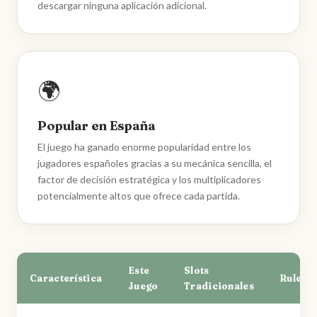
descargar ninguna aplicación adicional.
🌍
Popular en España
El juego ha ganado enorme popularidad entre los
jugadores españoles gracias a su mecánica sencilla, el
factor de decisión estratégica y los multiplicadores
potencialmente altos que ofrece cada partida.
Este
Slots
Característica
Ruleta
Juego
Tradicionales