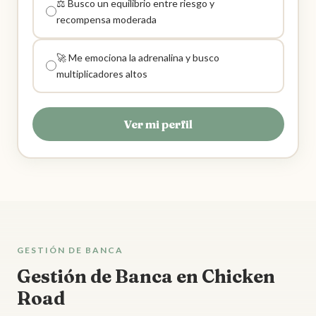
⚖️ Busco un equilibrio entre riesgo y
recompensa moderada
🚀 Me emociona la adrenalina y busco
multiplicadores altos
Ver mi perfil
GESTIÓN DE BANCA
Gestión de Banca en Chicken
Road