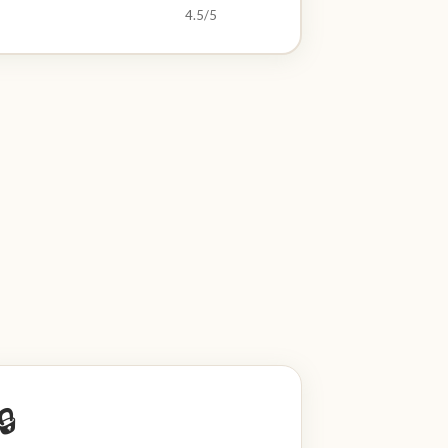
4.5/5
🔒