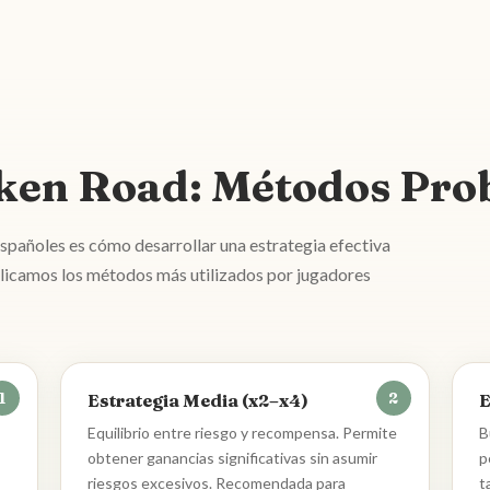
cken Road: Métodos Pr
spañoles es cómo desarrollar una estrategia efectiva
plicamos los métodos más utilizados por jugadores
1
2
)
Estrategia Media (x2–x4)
E
Equilibrio entre riesgo y recompensa. Permite
B
obtener ganancias significativas sin asumir
p
riesgos excesivos. Recomendada para
t