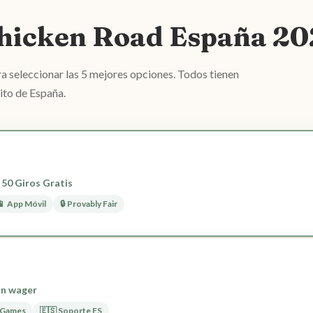
Chicken Road España 2
 seleccionar las 5 mejores opciones. Todos tienen
ito de España.
 50 Giros Gratis
📱 App Móvil
🔒 Provably Fair
in wager
e Games
🇪🇸 Soporte ES