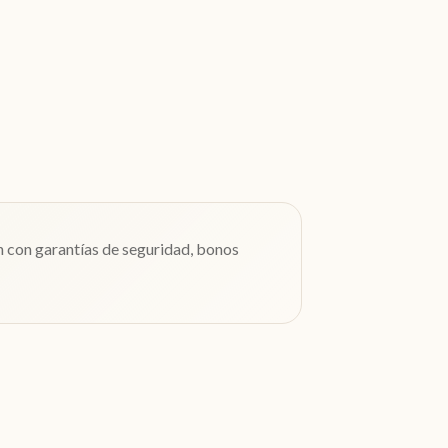
h con garantías de seguridad, bonos