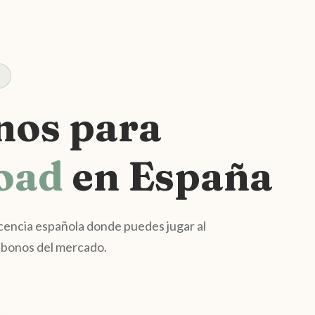
nos para
oad
en España
cencia española donde puedes jugar al
s bonos del mercado.