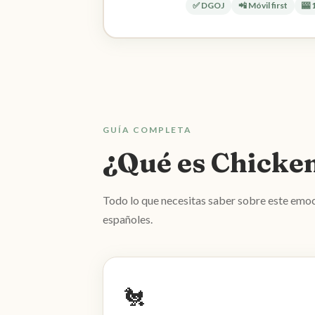
✅ DGOJ
📲 Móvil first
🎰 
GUÍA COMPLETA
¿Qué es Chicke
Todo lo que necesitas saber sobre este emoc
españoles.
🐔