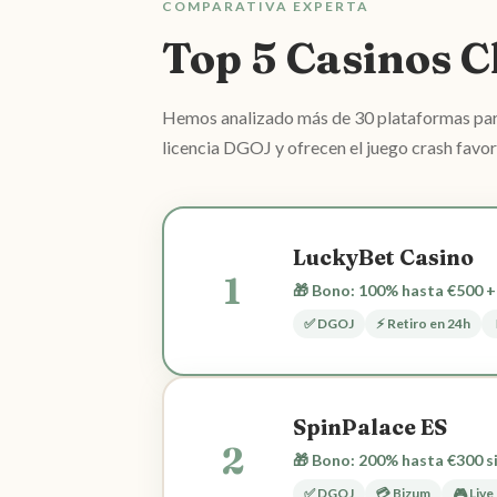
COMPARATIVA EXPERTA
Top 5 Casinos 
Hemos analizado más de 30 plataformas para
licencia DGOJ y ofrecen el juego crash favor
LuckyBet Casino
1
🎁 Bono: 100% hasta €500 +
✅ DGOJ
⚡ Retiro en 24h
SpinPalace ES
2
🎁 Bono: 200% hasta €300 s
✅ DGOJ
💳 Bizum
🎮 Liv