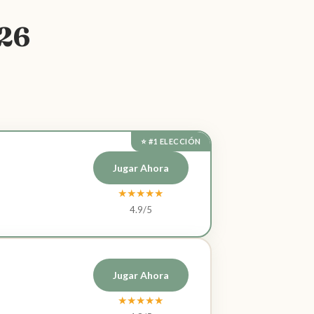
026
Jugar Ahora
★★★★★
4.9/5
Jugar Ahora
★★★★★