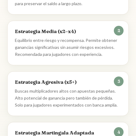
para preservar el saldo a largo plazo.
2
Estrategia Media (x2–x4)
Equilibrio entre riesgo y recompensa. Permite obtener
ganancias significativas sin asumir riesgos excesivos.
Recomendada para jugadores con experiencia.
3
Estrategia Agresiva (x5+)
Buscas multiplicadores altos con apuestas pequeñas.
Alto potencial de ganancia pero también de pérdida.
Solo para jugadores experimentados con banca amplia.
4
Estrategia Martingala Adaptada