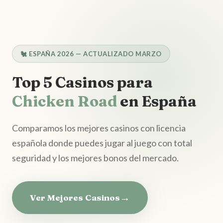
🐔 ESPAÑA 2026 — ACTUALIZADO MARZO
Top 5 Casinos para
Chicken Road
en España
Comparamos los mejores casinos con licencia
española donde puedes jugar al juego con total
seguridad y los mejores bonos del mercado.
→
Ver Mejores Casinos