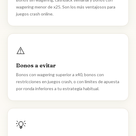
wagering menor de x25. Son los más ventajosos para
juegos crash online.
⚠️
Bonos a evitar
Bonos con wagering superior a x40, bonos con
restricciones en juegos crash, o con límites de apuesta
por ronda inferiores a tu estrategia habitual.
💡