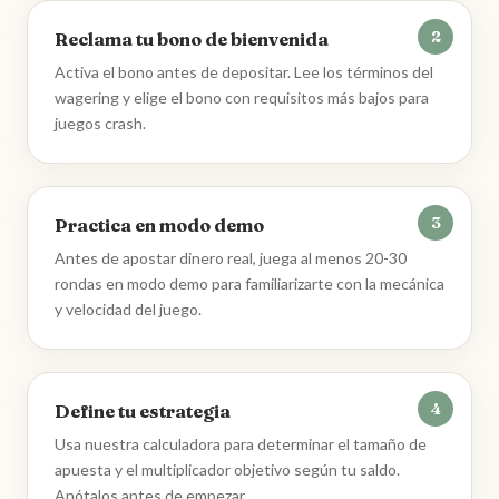
2
Reclama tu bono de bienvenida
Activa el bono antes de depositar. Lee los términos del
wagering y elige el bono con requisitos más bajos para
juegos crash.
3
Practica en modo demo
Antes de apostar dinero real, juega al menos 20-30
rondas en modo demo para familiarizarte con la mecánica
y velocidad del juego.
4
Define tu estrategia
Usa nuestra calculadora para determinar el tamaño de
apuesta y el multiplicador objetivo según tu saldo.
Anótalos antes de empezar.