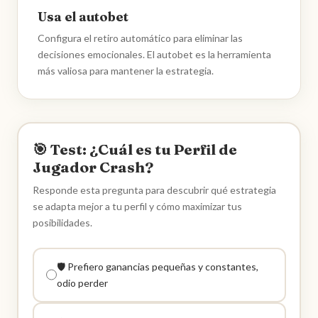
Usa el autobet
Configura el retiro automático para eliminar las
decisiones emocionales. El autobet es la herramienta
más valiosa para mantener la estrategia.
🎯 Test: ¿Cuál es tu Perfil de
Jugador Crash?
Responde esta pregunta para descubrir qué estrategia
se adapta mejor a tu perfil y cómo maximizar tus
posibilidades.
🛡️ Prefiero ganancias pequeñas y constantes,
odio perder