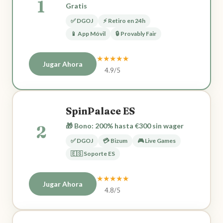
1
Gratis
✅ DGOJ
⚡ Retiro en 24h
📱 App Móvil
🔒 Provably Fair
★★★★★
Jugar Ahora
4.9/5
SpinPalace ES
🎁 Bono: 200% hasta €300 sin wager
2
✅ DGOJ
💳 Bizum
🎮 Live Games
🇪🇸 Soporte ES
★★★★★
Jugar Ahora
4.8/5