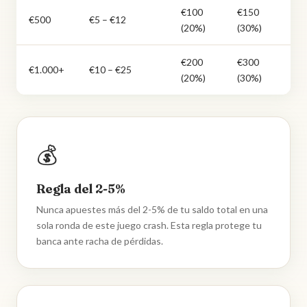
€100
€150
€500
€5 – €12
(20%)
(30%)
€200
€300
€1.000+
€10 – €25
(20%)
(30%)
💰
Regla del 2-5%
Nunca apuestes más del 2-5% de tu saldo total en una
sola ronda de este juego crash. Esta regla protege tu
banca ante racha de pérdidas.