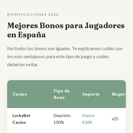
BONIFICACIONES 2026
Mejores Bonos para Jugadores
en España
No todos los bonos son iguales. Te explicamos cuáles son
los más ventajosos para este tipo de juego y cuáles
deberías evitar.
Tipo de
Casino
Importe
Wagering
Bono
LuckyBet
Depósito
Hasta
x25
Casino
100%
€500