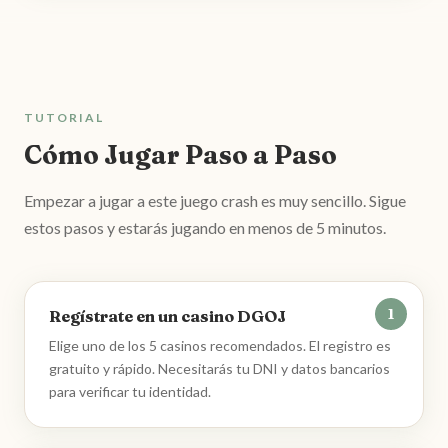
TUTORIAL
Cómo Jugar Paso a Paso
Empezar a jugar a este juego crash es muy sencillo. Sigue
estos pasos y estarás jugando en menos de 5 minutos.
1
Regístrate en un casino DGOJ
Elige uno de los 5 casinos recomendados. El registro es
gratuito y rápido. Necesitarás tu DNI y datos bancarios
para verificar tu identidad.