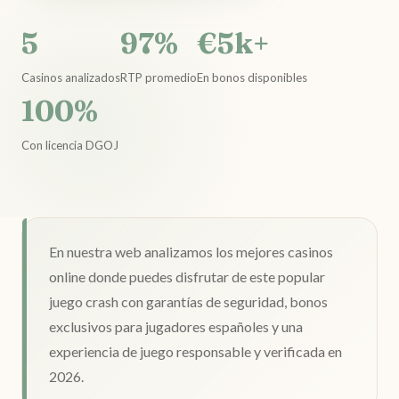
5
97%
€5k+
Casinos analizados
RTP promedio
En bonos disponibles
100%
Con licencia DGOJ
En nuestra web analizamos los mejores casinos
online donde puedes disfrutar de este popular
juego crash con garantías de seguridad, bonos
exclusivos para jugadores españoles y una
experiencia de juego responsable y verificada en
2026.