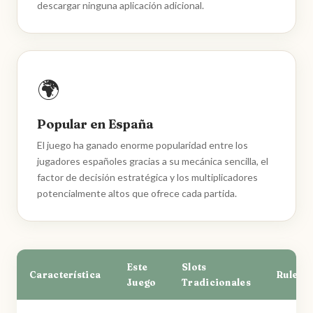
descargar ninguna aplicación adicional.
🌍
Popular en España
El juego ha ganado enorme popularidad entre los
jugadores españoles gracias a su mecánica sencilla, el
factor de decisión estratégica y los multiplicadores
potencialmente altos que ofrece cada partida.
Este
Slots
Característica
Ruleta
Juego
Tradicionales