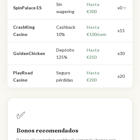
Sin
Hasta
SpinPalace ES
x0 ✨
wagering
€300
CrashKing
Cashback
Hasta
x15
Casino
10%
€100/sem
Depósito
Hasta
GoldenChicken
x30
125%
€250
PlayRoad
Seguro
Hasta
x20
Casino
pérdidas
€200
✅
Bonos recomendados
Bonos sin wagering, cashback semanal y bonos con