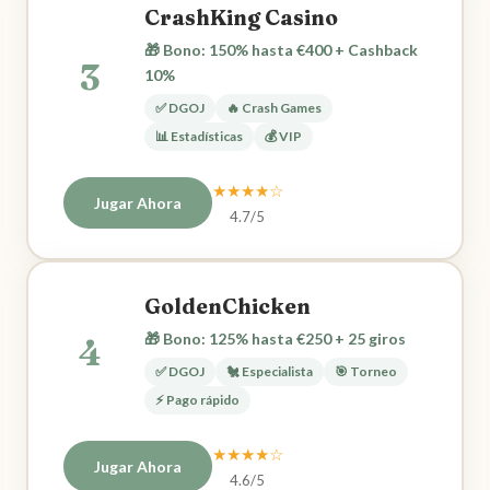
CrashKing Casino
🎁 Bono: 150% hasta €400 + Cashback
3
10%
✅ DGOJ
🔥 Crash Games
📊 Estadísticas
💰 VIP
★★★★☆
Jugar Ahora
4.7/5
GoldenChicken
🎁 Bono: 125% hasta €250 + 25 giros
4
✅ DGOJ
🐔 Especialista
🎯 Torneo
⚡ Pago rápido
★★★★☆
Jugar Ahora
4.6/5