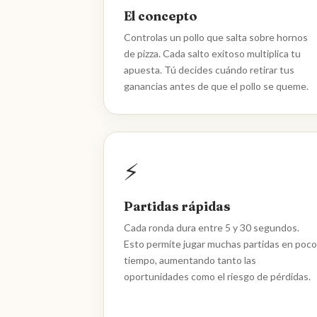
El concepto
Controlas un pollo que salta sobre hornos
de pizza. Cada salto exitoso multiplica tu
apuesta. Tú decides cuándo retirar tus
ganancias antes de que el pollo se queme.
⚡
Partidas rápidas
Cada ronda dura entre 5 y 30 segundos.
Esto permite jugar muchas partidas en poco
tiempo, aumentando tanto las
oportunidades como el riesgo de pérdidas.