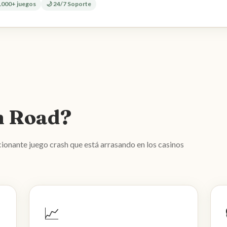
1000+ juegos
🌙 24/7 Soporte
n Road?
ionante juego crash que está arrasando en los casinos
📈