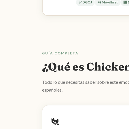
✅ DGOJ
📲 Móvil first
🎰 
GUÍA COMPLETA
¿Qué es Chicke
Todo lo que necesitas saber sobre este emoc
españoles.
🐔