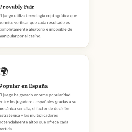
Provably Fair
El juego utiliza tecnología criptográfica que
permite verificar que cada resultado es
completamente aleatorio e imposible de
manipular por el casino.
🌍
Popular en España
El juego ha ganado enorme popularidad
entre los jugadores españoles gracias a su
mecánica sencilla, el factor de decisión
estratégica y los multiplicadores
potencialmente altos que ofrece cada
partida.