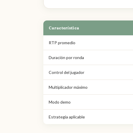
Característica
RTP promedio
Duración por ronda
Control del jugador
Multiplicador máximo
Modo demo
Estrategia aplicable