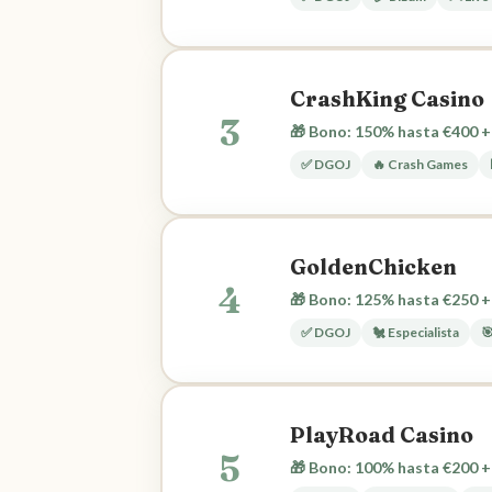
CrashKing Casino
3
🎁 Bono: 150% hasta €400 
✅ DGOJ
🔥 Crash Games
GoldenChicken
4
🎁 Bono: 125% hasta €250 + 
✅ DGOJ
🐔 Especialista

PlayRoad Casino
5
🎁 Bono: 100% hasta €200 +