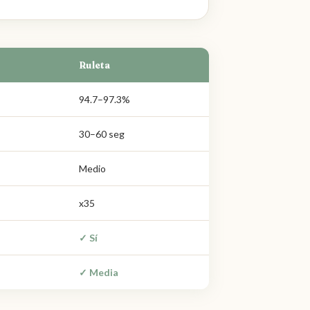
Ruleta
94.7–97.3%
30–60 seg
Medio
x35
✓ Sí
✓ Media