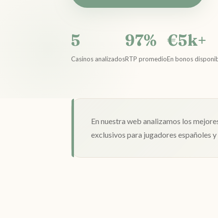
5
97%
€5k+
Casinos analizados
RTP promedio
En bonos disponi
En nuestra web analizamos los mejores
exclusivos para jugadores españoles y 