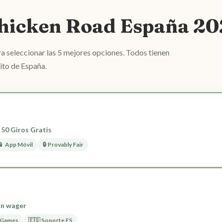
Chicken Road España 2
 seleccionar las 5 mejores opciones. Todos tienen
ito de España.
 50 Giros Gratis
📱 App Móvil
🔒 Provably Fair
in wager
e Games
🇪🇸 Soporte ES