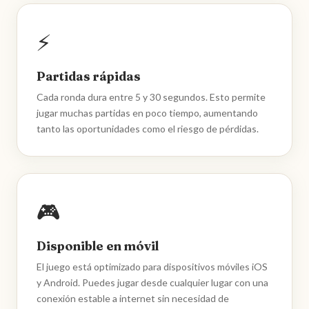
⚡
Partidas rápidas
Cada ronda dura entre 5 y 30 segundos. Esto permite
jugar muchas partidas en poco tiempo, aumentando
tanto las oportunidades como el riesgo de pérdidas.
🎮
Disponible en móvil
El juego está optimizado para dispositivos móviles iOS
y Android. Puedes jugar desde cualquier lugar con una
conexión estable a internet sin necesidad de