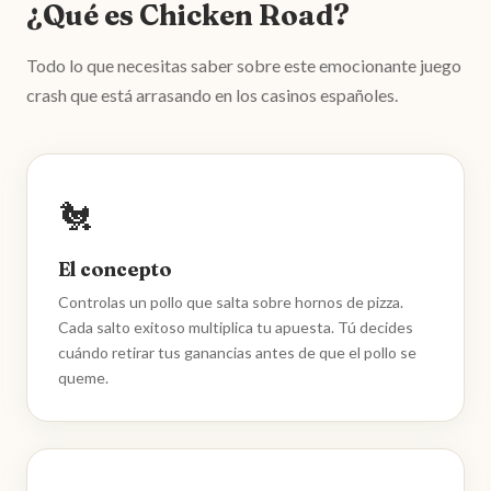
¿Qué es Chicken Road?
Todo lo que necesitas saber sobre este emocionante juego
crash que está arrasando en los casinos españoles.
🐔
El concepto
Controlas un pollo que salta sobre hornos de pizza.
Cada salto exitoso multiplica tu apuesta. Tú decides
cuándo retirar tus ganancias antes de que el pollo se
queme.