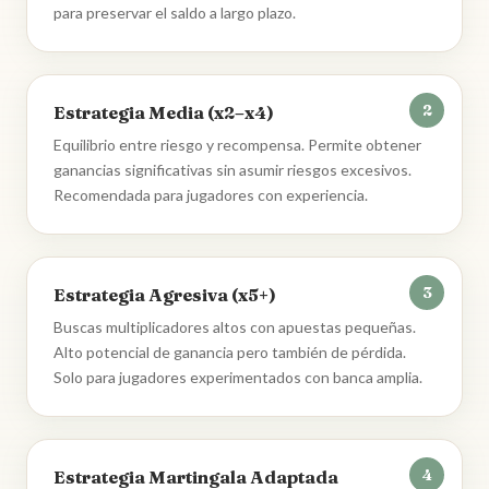
para preservar el saldo a largo plazo.
2
Estrategia Media (x2–x4)
Equilibrio entre riesgo y recompensa. Permite obtener
ganancias significativas sin asumir riesgos excesivos.
Recomendada para jugadores con experiencia.
3
Estrategia Agresiva (x5+)
Buscas multiplicadores altos con apuestas pequeñas.
Alto potencial de ganancia pero también de pérdida.
Solo para jugadores experimentados con banca amplia.
4
Estrategia Martingala Adaptada