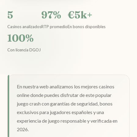
5
97%
€5k+
Casinos analizados
RTP promedio
En bonos disponibles
100%
Con licencia DGOJ
En nuestra web analizamos los mejores casinos
online donde puedes disfrutar de este popular
juego crash con garantías de seguridad, bonos
exclusivos para jugadores españoles y una
experiencia de juego responsable y verificada en
2026.