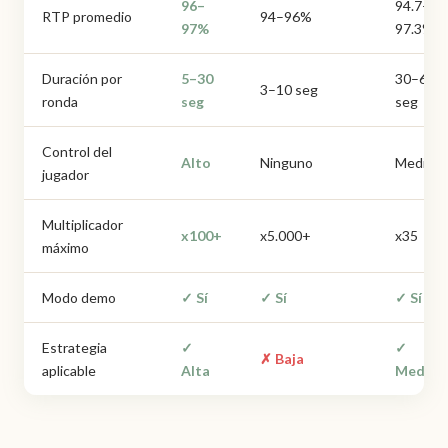
96–
94.7–
RTP promedio
94–96%
97%
97.3%
Duración por
5–30
30–60
3–10 seg
ronda
seg
seg
Control del
Alto
Ninguno
Medio
jugador
Multiplicador
x100+
x5.000+
x35
máximo
Modo demo
✓ Sí
✓ Sí
✓ Sí
Estrategia
✓
✓
✗ Baja
aplicable
Alta
Media