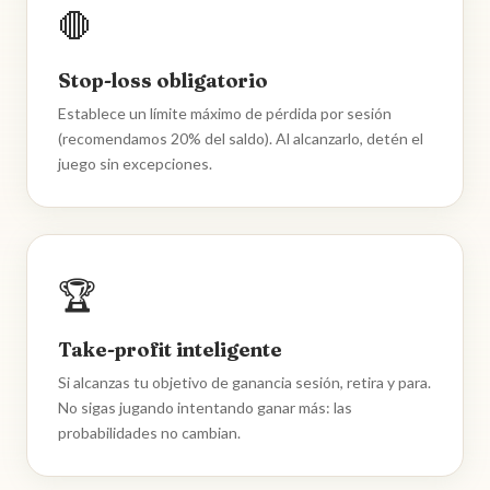
🛑
Stop-loss obligatorio
Establece un límite máximo de pérdida por sesión
(recomendamos 20% del saldo). Al alcanzarlo, detén el
juego sin excepciones.
🏆
Take-profit inteligente
Si alcanzas tu objetivo de ganancia sesión, retira y para.
No sigas jugando intentando ganar más: las
probabilidades no cambian.