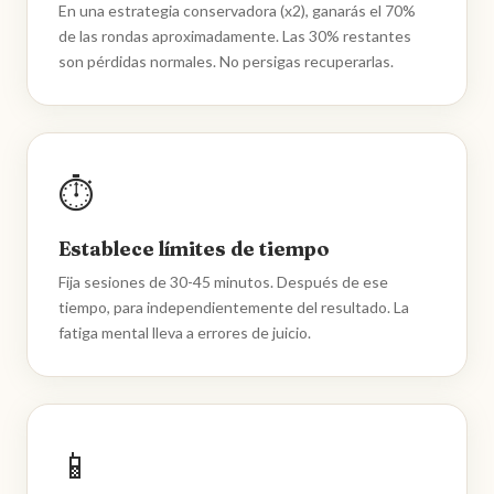
En una estrategia conservadora (x2), ganarás el 70%
de las rondas aproximadamente. Las 30% restantes
son pérdidas normales. No persigas recuperarlas.
⏱️
Establece límites de tiempo
Fija sesiones de 30-45 minutos. Después de ese
tiempo, para independientemente del resultado. La
fatiga mental lleva a errores de juicio.
📱