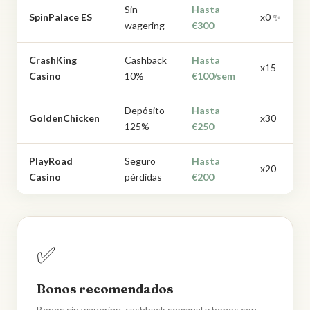
Sin
Hasta
SpinPalace ES
x0 ✨
wagering
€300
CrashKing
Cashback
Hasta
x15
Casino
10%
€100/sem
Depósito
Hasta
GoldenChicken
x30
125%
€250
PlayRoad
Seguro
Hasta
x20
Casino
pérdidas
€200
✅
Bonos recomendados
Bonos sin wagering, cashback semanal y bonos con