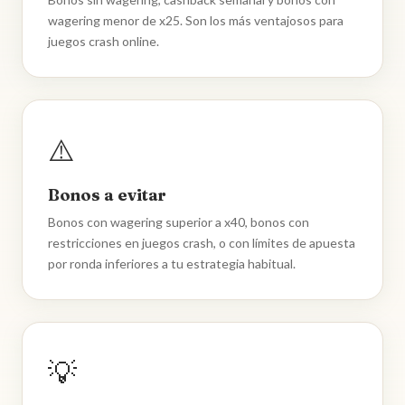
wagering menor de x25. Son los más ventajosos para
juegos crash online.
⚠️
Bonos a evitar
Bonos con wagering superior a x40, bonos con
restricciones en juegos crash, o con límites de apuesta
por ronda inferiores a tu estrategia habitual.
💡