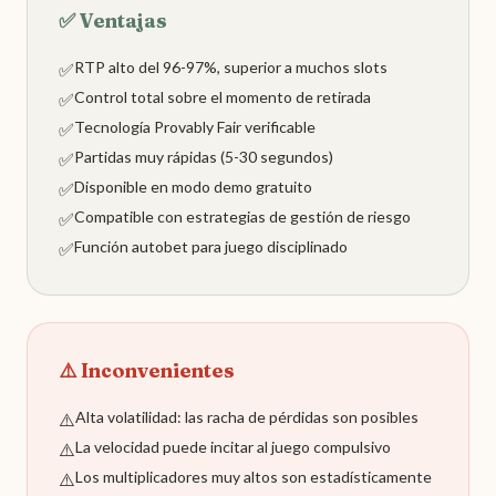
✅ Ventajas
RTP alto del 96-97%, superior a muchos slots
✅
Control total sobre el momento de retirada
✅
Tecnología Provably Fair verificable
✅
Partidas muy rápidas (5-30 segundos)
✅
Disponible en modo demo gratuito
✅
Compatible con estrategias de gestión de riesgo
✅
Función autobet para juego disciplinado
✅
⚠️ Inconvenientes
Alta volatilidad: las racha de pérdidas son posibles
⚠️
La velocidad puede incitar al juego compulsivo
⚠️
Los multiplicadores muy altos son estadísticamente
⚠️