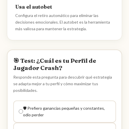
Usa el autobet
Configura el retiro automático para eliminar las
decisiones emocionales. El autobet es la herramienta
más valiosa para mantener la estrategia.
🎯 Test: ¿Cuál es tu Perfil de
Jugador Crash?
Responde esta pregunta para descubrir qué estrategia
se adapta mejor a tu perfil y cómo maximizar tus
posibilidades.
🛡️ Prefiero ganancias pequeñas y constantes,
odio perder