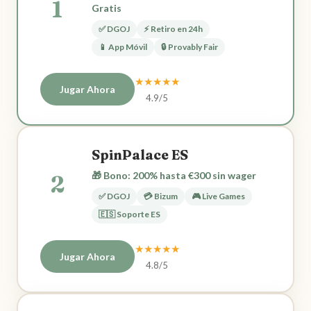
1
Gratis
✅ DGOJ
⚡ Retiro en 24h
📱 App Móvil
🔒 Provably Fair
★★★★★
Jugar Ahora
4.9/5
SpinPalace ES
🎁 Bono: 200% hasta €300 sin wager
2
✅ DGOJ
💳 Bizum
🎮 Live Games
🇪🇸 Soporte ES
★★★★★
Jugar Ahora
4.8/5