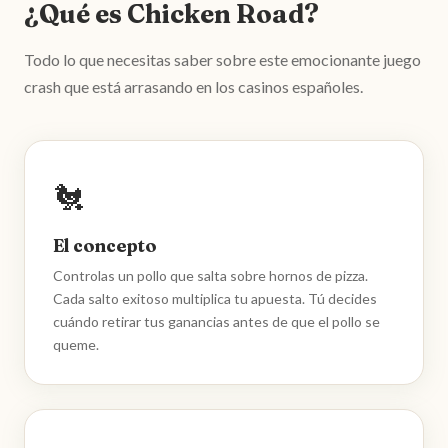
¿Qué es Chicken Road?
Todo lo que necesitas saber sobre este emocionante juego
crash que está arrasando en los casinos españoles.
🐔
El concepto
Controlas un pollo que salta sobre hornos de pizza.
Cada salto exitoso multiplica tu apuesta. Tú decides
cuándo retirar tus ganancias antes de que el pollo se
queme.