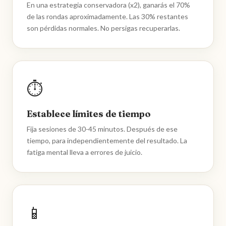
En una estrategia conservadora (x2), ganarás el 70%
de las rondas aproximadamente. Las 30% restantes
son pérdidas normales. No persigas recuperarlas.
⏱️
Establece límites de tiempo
Fija sesiones de 30-45 minutos. Después de ese
tiempo, para independientemente del resultado. La
fatiga mental lleva a errores de juicio.
📱