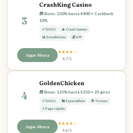
CrashKing Casino
🎁 Bono: 150% hasta €400 + Cashback
3
10%
✅ DGOJ
🔥 Crash Games
📊 Estadísticas
💰 VIP
★★★★☆
Jugar Ahora
4.7/5
GoldenChicken
🎁 Bono: 125% hasta €250 + 25 giros
4
✅ DGOJ
🐔 Especialista
🎯 Torneo
⚡ Pago rápido
★★★★☆
Jugar Ahora
4.6/5