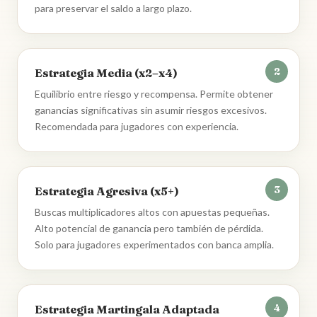
para preservar el saldo a largo plazo.
2
Estrategia Media (x2–x4)
Equilibrio entre riesgo y recompensa. Permite obtener
ganancias significativas sin asumir riesgos excesivos.
Recomendada para jugadores con experiencia.
3
Estrategia Agresiva (x5+)
Buscas multiplicadores altos con apuestas pequeñas.
Alto potencial de ganancia pero también de pérdida.
Solo para jugadores experimentados con banca amplia.
4
Estrategia Martingala Adaptada