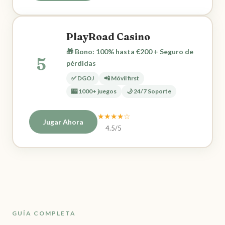
PlayRoad Casino
🎁 Bono: 100% hasta €200 + Seguro de
5
pérdidas
✅ DGOJ
📲 Móvil first
🎰 1000+ juegos
🌙 24/7 Soporte
★★★★☆
Jugar Ahora
4.5/5
GUÍA COMPLETA