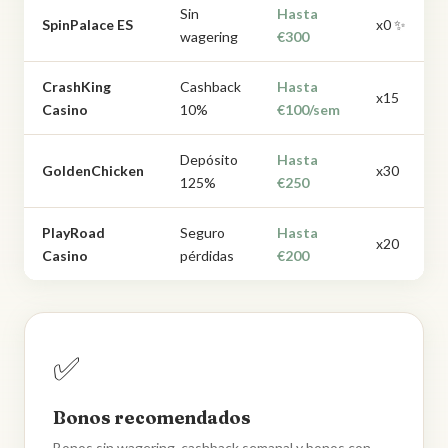
Sin
Hasta
SpinPalace ES
x0 ✨
wagering
€300
CrashKing
Cashback
Hasta
x15
Casino
10%
€100/sem
Depósito
Hasta
GoldenChicken
x30
125%
€250
PlayRoad
Seguro
Hasta
x20
Casino
pérdidas
€200
✅
Bonos recomendados
Bonos sin wagering, cashback semanal y bonos con