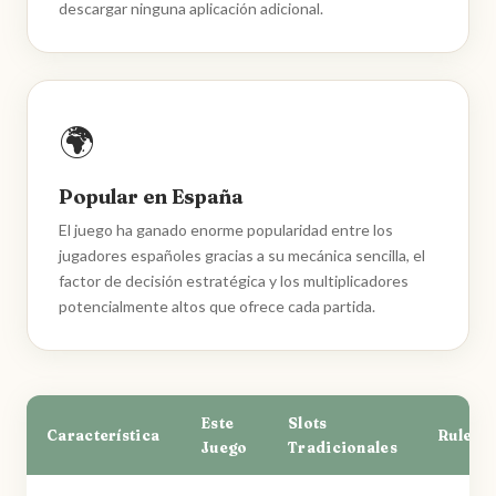
descargar ninguna aplicación adicional.
🌍
Popular en España
El juego ha ganado enorme popularidad entre los
jugadores españoles gracias a su mecánica sencilla, el
factor de decisión estratégica y los multiplicadores
potencialmente altos que ofrece cada partida.
Este
Slots
Característica
Ruleta
Juego
Tradicionales