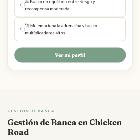
⚖️ Busco un equilibrio entre riesgo y
recompensa moderada
🚀 Me emociona la adrenalina y busco
multiplicadores altos
Ver mi perfil
GESTIÓN DE BANCA
Gestión de Banca en Chicken
Road