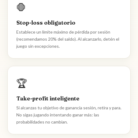
🛑
Stop-loss obligatorio
Establece un límite máximo de pérdida por sesión
(recomendamos 20% del saldo). Al alcanzarlo, detén el
juego sin excepciones.
🏆
Take-profit inteligente
Si alcanzas tu objetivo de ganancia sesión, retira y para.
No sigas jugando intentando ganar más: las
probabilidades no cambian.