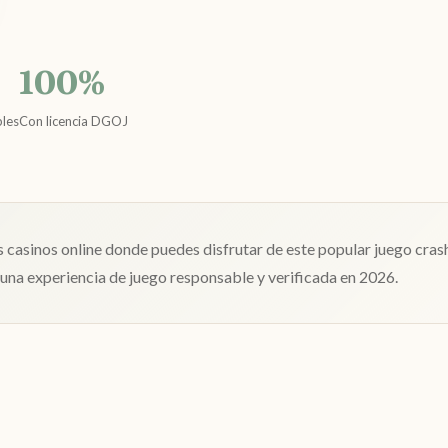
100%
bles
Con licencia DGOJ
 casinos online donde puedes disfrutar de este popular juego cras
una experiencia de juego responsable y verificada en 2026.