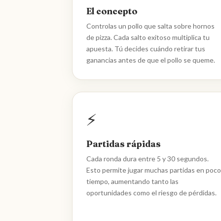
El concepto
Controlas un pollo que salta sobre hornos
de pizza. Cada salto exitoso multiplica tu
apuesta. Tú decides cuándo retirar tus
ganancias antes de que el pollo se queme.
⚡
Partidas rápidas
Cada ronda dura entre 5 y 30 segundos.
Esto permite jugar muchas partidas en poco
tiempo, aumentando tanto las
oportunidades como el riesgo de pérdidas.