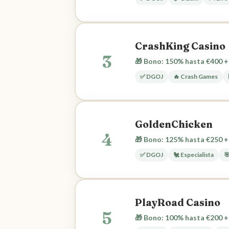
CrashKing Casino
3
🎁 Bono: 150% hasta €400 
✅ DGOJ
🔥 Crash Games
GoldenChicken
4
🎁 Bono: 125% hasta €250 + 
✅ DGOJ
🐔 Especialista

PlayRoad Casino
5
🎁 Bono: 100% hasta €200 +