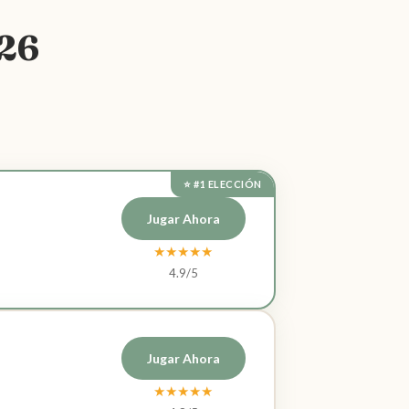
026
Jugar Ahora
★★★★★
4.9/5
Jugar Ahora
★★★★★