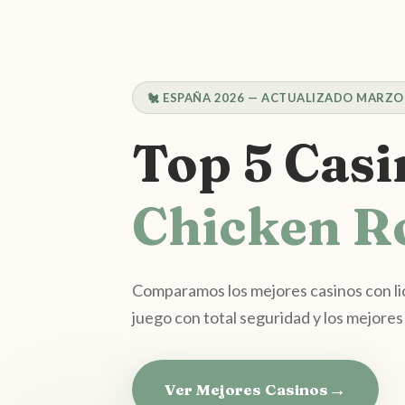
🐔 ESPAÑA 2026 — ACTUALIZADO MARZO
Top 5 Casi
Chicken R
Comparamos los mejores casinos con li
juego con total seguridad y los mejore
→
Ver Mejores Casinos