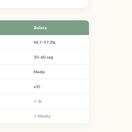
Ruleta
94.7–97.3%
30–60 seg
Medio
x35
✓ Sí
✓ Media