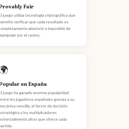
Provably Fair
El juego utiliza tecnología criptográfica que
permite verificar que cada resultado es
completamente aleatorio e imposible de
manipular por el casino.
🌍
Popular en España
El juego ha ganado enorme popularidad
entre los jugadores españoles gracias a su
mecánica sencilla, el factor de decisión
estratégica y los multiplicadores
potencialmente altos que ofrece cada
partida.