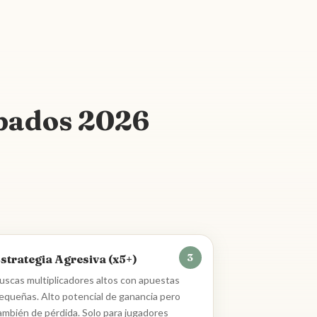
obados 2026
3
strategia Agresiva (x5+)
uscas multiplicadores altos con apuestas
equeñas. Alto potencial de ganancia pero
ambién de pérdida. Solo para jugadores