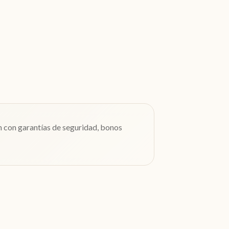
h con garantías de seguridad, bonos