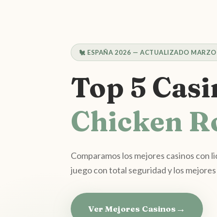
🐔 ESPAÑA 2026 — ACTUALIZADO MARZO
Top 5 Casi
Chicken R
Comparamos los mejores casinos con li
juego con total seguridad y los mejore
→
Ver Mejores Casinos