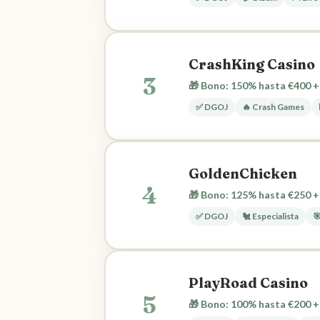
CrashKing Casino
3
🎁 Bono: 150% hasta €400 
✅ DGOJ
🔥 Crash Games
GoldenChicken
4
🎁 Bono: 125% hasta €250 + 
✅ DGOJ
🐔 Especialista

PlayRoad Casino
5
🎁 Bono: 100% hasta €200 +