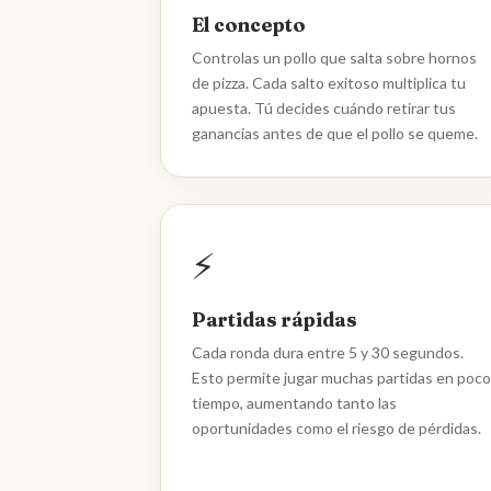
El concepto
Controlas un pollo que salta sobre hornos
de pizza. Cada salto exitoso multiplica tu
apuesta. Tú decides cuándo retirar tus
ganancias antes de que el pollo se queme.
⚡
Partidas rápidas
Cada ronda dura entre 5 y 30 segundos.
Esto permite jugar muchas partidas en poco
tiempo, aumentando tanto las
oportunidades como el riesgo de pérdidas.