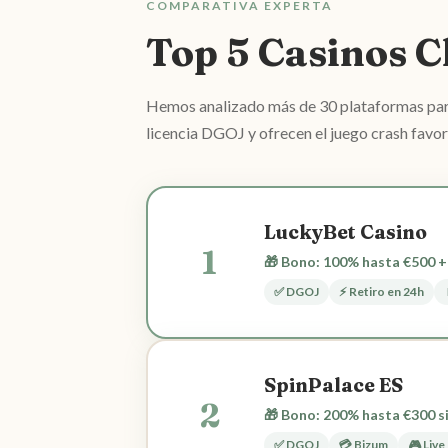
COMPARATIVA EXPERTA
Top 5 Casinos 
Hemos analizado más de 30 plataformas para
licencia DGOJ y ofrecen el juego crash favor
LuckyBet Casino
1
🎁 Bono: 100% hasta €500 +
✅ DGOJ
⚡ Retiro en 24h
SpinPalace ES
2
🎁 Bono: 200% hasta €300 s
✅ DGOJ
💳 Bizum
🎮 Liv