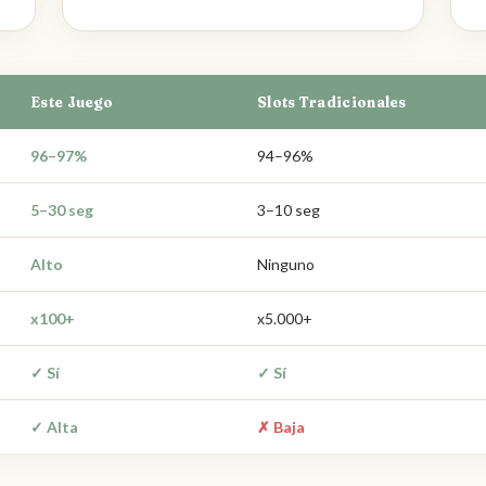
Este Juego
Slots Tradicionales
96–97%
94–96%
5–30 seg
3–10 seg
Alto
Ninguno
x100+
x5.000+
✓ Sí
✓ Sí
✓ Alta
✗ Baja