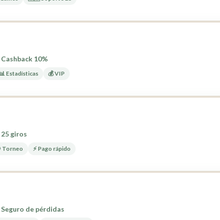
+ Cashback 10%
📊 Estadísticas
💰 VIP
25 giros
 Torneo
⚡ Pago rápido
 Seguro de pérdidas