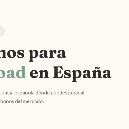
nos para
oad
en España
cencia española donde puedes jugar al
s bonos del mercado.