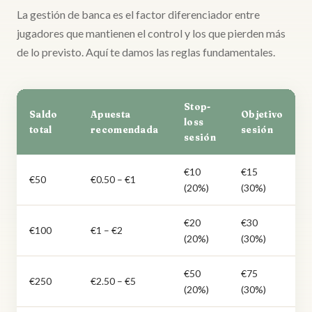
La gestión de banca es el factor diferenciador entre
jugadores que mantienen el control y los que pierden más
de lo previsto. Aquí te damos las reglas fundamentales.
Stop-
Saldo
Apuesta
Objetivo
loss
total
recomendada
sesión
sesión
€10
€15
€50
€0.50 – €1
(20%)
(30%)
€20
€30
€100
€1 – €2
(20%)
(30%)
€50
€75
€250
€2.50 – €5
(20%)
(30%)