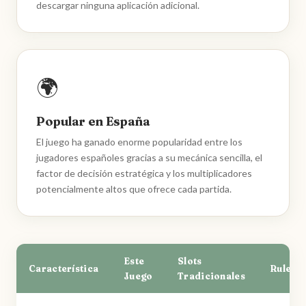
descargar ninguna aplicación adicional.
🌍
Popular en España
El juego ha ganado enorme popularidad entre los
jugadores españoles gracias a su mecánica sencilla, el
factor de decisión estratégica y los multiplicadores
potencialmente altos que ofrece cada partida.
Este
Slots
Característica
Ruleta
Juego
Tradicionales