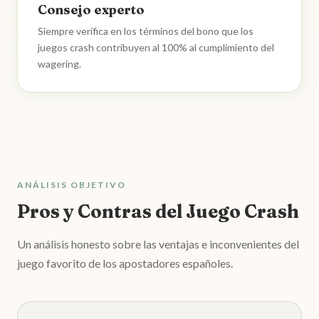
Consejo experto
Siempre verifica en los términos del bono que los
juegos crash contribuyen al 100% al cumplimiento del
wagering.
ANÁLISIS OBJETIVO
Pros y Contras del Juego Crash
Un análisis honesto sobre las ventajas e inconvenientes del
juego favorito de los apostadores españoles.