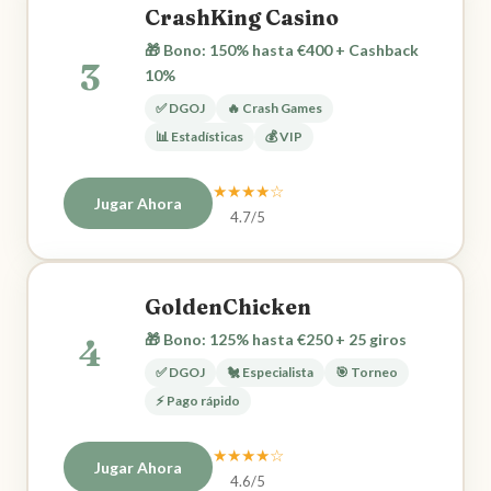
CrashKing Casino
🎁 Bono: 150% hasta €400 + Cashback
3
10%
✅ DGOJ
🔥 Crash Games
📊 Estadísticas
💰 VIP
★★★★☆
Jugar Ahora
4.7/5
GoldenChicken
🎁 Bono: 125% hasta €250 + 25 giros
4
✅ DGOJ
🐔 Especialista
🎯 Torneo
⚡ Pago rápido
★★★★☆
Jugar Ahora
4.6/5