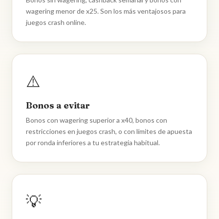
wagering menor de x25. Son los más ventajosos para
juegos crash online.
⚠️
Bonos a evitar
Bonos con wagering superior a x40, bonos con
restricciones en juegos crash, o con límites de apuesta
por ronda inferiores a tu estrategia habitual.
💡