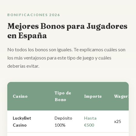
BONIFICACIONES 2026
Mejores Bonos para Jugadores
en España
No todos los bonos son iguales. Te explicamos cuáles son
los más ventajosos para este tipo de juego y cuáles
deberías evitar.
Tipo de
Casino
Importe
Wagering
Bono
LuckyBet
Depósito
Hasta
x25
Casino
100%
€500