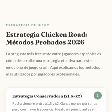
ESTRATEGIA DE JUEGO
Estrategia Chicken Road:
Métodos Probados 2026
La pregunta más frecuente entre jugadores españoles es
cómo desarrollar una estrategia efectiva para este
emocionante juego crash. Aquí explicamos los métodos
más utilizados por jugadores profesionales.
1
Estrategia Conservadora (x1.5–x2)
Retira siempre entre x1.5 y x2. Ganas menos por ronda
pero con mayor frecuencia. Ideal para principiantes y