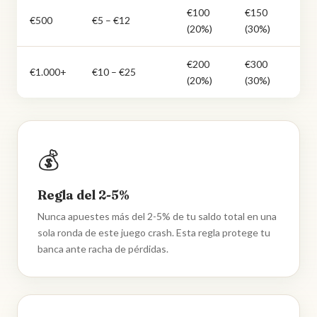
€100
€150
€500
€5 – €12
(20%)
(30%)
€200
€300
€1.000+
€10 – €25
(20%)
(30%)
💰
Regla del 2-5%
Nunca apuestes más del 2-5% de tu saldo total en una
sola ronda de este juego crash. Esta regla protege tu
banca ante racha de pérdidas.