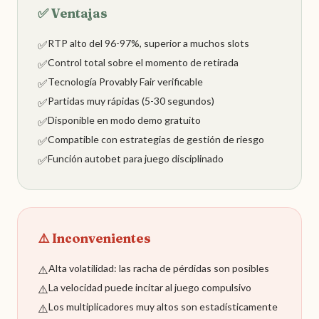
✅ Ventajas
RTP alto del 96-97%, superior a muchos slots
✅
Control total sobre el momento de retirada
✅
Tecnología Provably Fair verificable
✅
Partidas muy rápidas (5-30 segundos)
✅
Disponible en modo demo gratuito
✅
Compatible con estrategias de gestión de riesgo
✅
Función autobet para juego disciplinado
✅
⚠️ Inconvenientes
Alta volatilidad: las racha de pérdidas son posibles
⚠️
La velocidad puede incitar al juego compulsivo
⚠️
Los multiplicadores muy altos son estadísticamente
⚠️