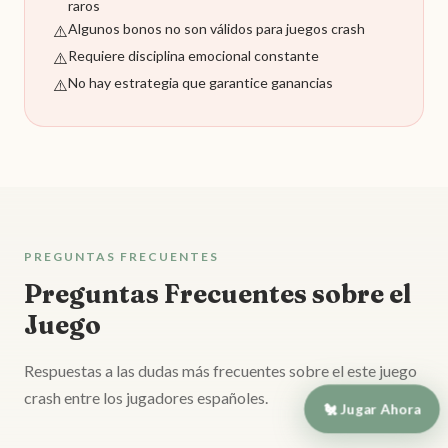
raros
Algunos bonos no son válidos para juegos crash
⚠️
Requiere disciplina emocional constante
⚠️
No hay estrategia que garantice ganancias
⚠️
PREGUNTAS FRECUENTES
Preguntas Frecuentes sobre el
Juego
Respuestas a las dudas más frecuentes sobre el este juego
crash entre los jugadores españoles.
🐔 Jugar Ahora