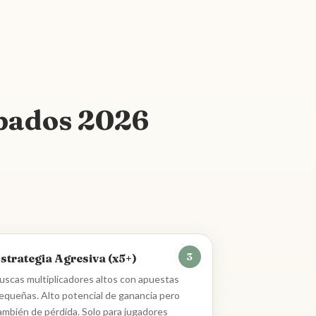
obados 2026
3
strategia Agresiva (x5+)
uscas multiplicadores altos con apuestas
equeñas. Alto potencial de ganancia pero
ambién de pérdida. Solo para jugadores