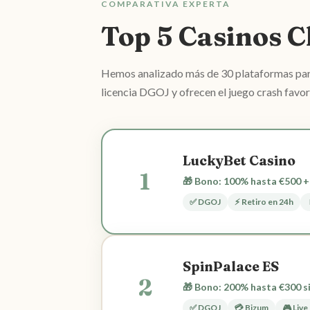
COMPARATIVA EXPERTA
Top 5 Casinos 
Hemos analizado más de 30 plataformas para
licencia DGOJ y ofrecen el juego crash favor
LuckyBet Casino
1
🎁 Bono: 100% hasta €500 +
✅ DGOJ
⚡ Retiro en 24h
SpinPalace ES
2
🎁 Bono: 200% hasta €300 s
✅ DGOJ
💳 Bizum
🎮 Liv