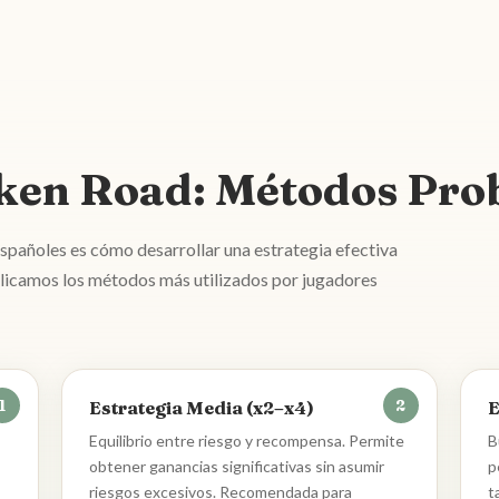
cken Road: Métodos Pr
spañoles es cómo desarrollar una estrategia efectiva
plicamos los métodos más utilizados por jugadores
1
2
)
Estrategia Media (x2–x4)
E
Equilibrio entre riesgo y recompensa. Permite
B
obtener ganancias significativas sin asumir
p
riesgos excesivos. Recomendada para
t