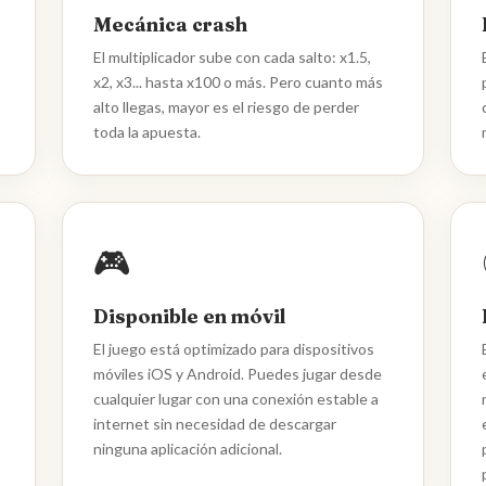
Mecánica crash
El multiplicador sube con cada salto: x1.5,
x2, x3... hasta x100 o más. Pero cuanto más
alto llegas, mayor es el riesgo de perder
toda la apuesta.
🎮
Disponible en móvil
El juego está optimizado para dispositivos
móviles iOS y Android. Puedes jugar desde
cualquier lugar con una conexión estable a
internet sin necesidad de descargar
ninguna aplicación adicional.