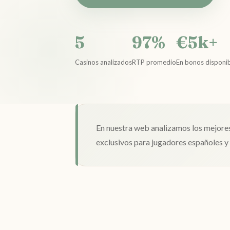
5
97%
€5k+
Casinos analizados
RTP promedio
En bonos disponi
En nuestra web analizamos los mejores
exclusivos para jugadores españoles y 