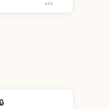
4.5/5
🔒