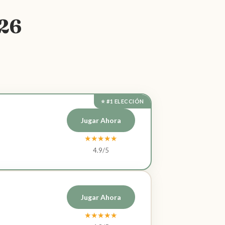
026
Jugar Ahora
★★★★★
4.9/5
Jugar Ahora
★★★★★