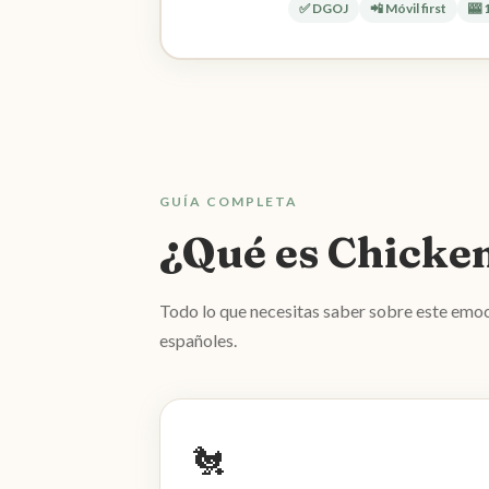
✅ DGOJ
📲 Móvil first
🎰 
GUÍA COMPLETA
¿Qué es Chicke
Todo lo que necesitas saber sobre este emoc
españoles.
🐔