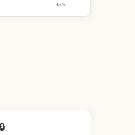
4.5/5
🔒