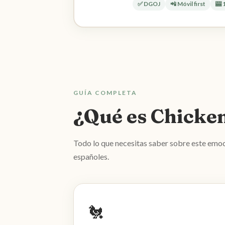
✅ DGOJ
📲 Móvil first
🎰 
GUÍA COMPLETA
¿Qué es Chicke
Todo lo que necesitas saber sobre este emoc
españoles.
🐔