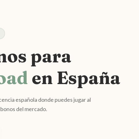
nos para
oad
en España
cencia española donde puedes jugar al
s bonos del mercado.