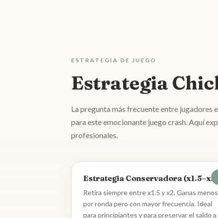
ESTRATEGIA DE JUEGO
Estrategia Chi
La pregunta más frecuente entre jugadores e
para este emocionante juego crash. Aquí ex
profesionales.
Estrategia Conservadora (x1.5–x2
Retira siempre entre x1.5 y x2. Ganas menos
por ronda pero con mayor frecuencia. Ideal
para principiantes y para preservar el saldo a