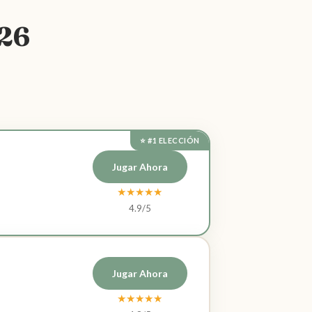
026
Jugar Ahora
★★★★★
4.9/5
Jugar Ahora
★★★★★