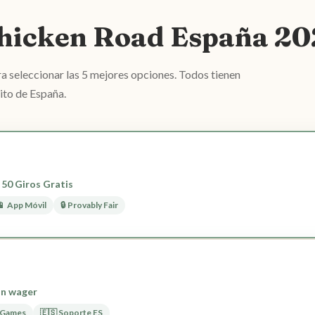
Chicken Road España 2
 seleccionar las 5 mejores opciones. Todos tienen
ito de España.
 50 Giros Gratis
📱 App Móvil
🔒 Provably Fair
in wager
e Games
🇪🇸 Soporte ES