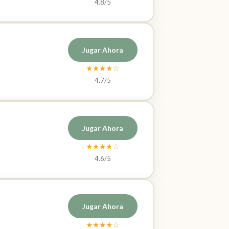
4.8/5
Jugar Ahora
★★★★☆
4.7/5
Jugar Ahora
★★★★☆
4.6/5
Jugar Ahora
★★★★☆