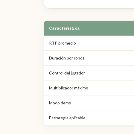
Característica
RTP promedio
Duración por ronda
Control del jugador
Multiplicador máximo
Modo demo
Estrategia aplicable