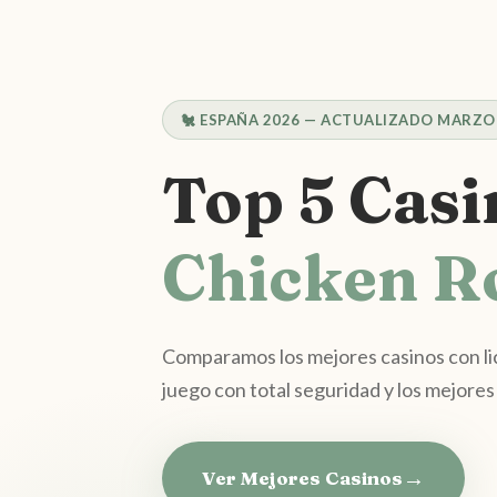
🐔 ESPAÑA 2026 — ACTUALIZADO MARZO
Top 5 Casi
Chicken R
Comparamos los mejores casinos con li
juego con total seguridad y los mejore
→
Ver Mejores Casinos