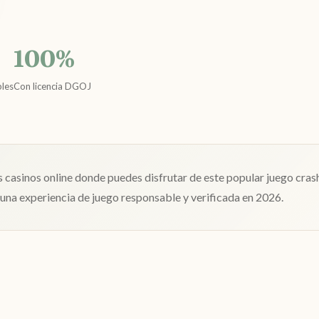
100%
bles
Con licencia DGOJ
 casinos online donde puedes disfrutar de este popular juego cras
una experiencia de juego responsable y verificada en 2026.