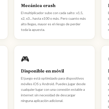
Mecánica crash
El multiplicador sube con cada salto: x1.5,
x2, x3... hasta x100 o más. Pero cuanto más
alto llegas, mayor es el riesgo de perder
toda la apuesta.
🎮
Disponible en móvil
El juego está optimizado para dispositivos
móviles iOS y Android. Puedes jugar desde
cualquier lugar con una conexión estable a
internet sin necesidad de descargar
ninguna aplicación adicional.