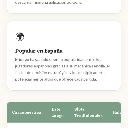
descargar ninguna aplicación adicional.
🌍
Popular en España
El juego ha ganado enorme popularidad entre los
jugadores españoles gracias a su mecánica sencilla, el
factor de decisión estratégica y los multiplicadores
potencialmente altos que ofrece cada partida.
Este
Slots
Característica
Ruleta
Juego
Tradicionales