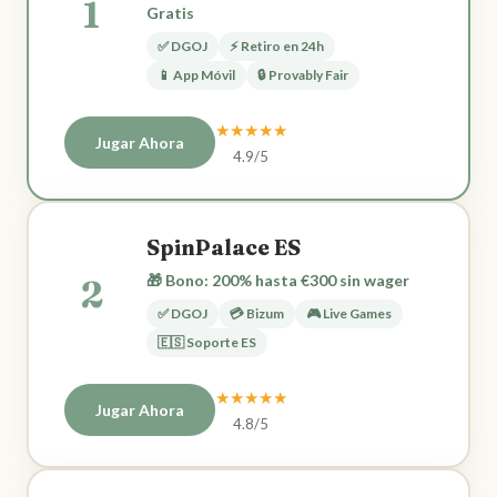
1
Gratis
✅ DGOJ
⚡ Retiro en 24h
📱 App Móvil
🔒 Provably Fair
★★★★★
Jugar Ahora
4.9/5
SpinPalace ES
🎁 Bono: 200% hasta €300 sin wager
2
✅ DGOJ
💳 Bizum
🎮 Live Games
🇪🇸 Soporte ES
★★★★★
Jugar Ahora
4.8/5