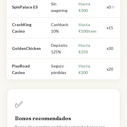
Sin
Hasta
SpinPalace ES
x0 ✨
wagering
€300
CrashKing
Cashback
Hasta
x15
Casino
10%
€100/sem
Depósito
Hasta
GoldenChicken
x30
125%
€250
PlayRoad
Seguro
Hasta
x20
Casino
pérdidas
€200
✅
Bonos recomendados
Bonos sin wagering, cashback semanal y bonos con