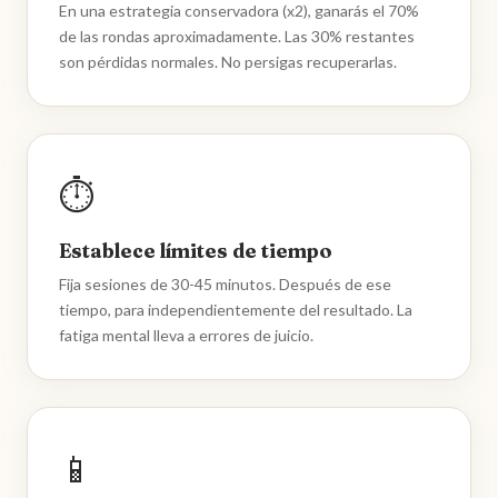
En una estrategia conservadora (x2), ganarás el 70%
de las rondas aproximadamente. Las 30% restantes
son pérdidas normales. No persigas recuperarlas.
⏱️
Establece límites de tiempo
Fija sesiones de 30-45 minutos. Después de ese
tiempo, para independientemente del resultado. La
fatiga mental lleva a errores de juicio.
📱