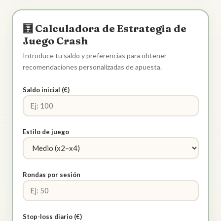
🧮 Calculadora de Estrategia de
Juego Crash
Introduce tu saldo y preferencias para obtener
recomendaciones personalizadas de apuesta.
Saldo inicial (€)
Estilo de juego
Rondas por sesión
Stop-loss diario (€)