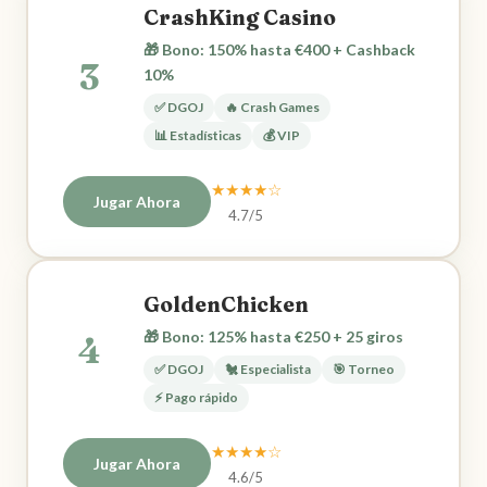
CrashKing Casino
🎁 Bono: 150% hasta €400 + Cashback
3
10%
✅ DGOJ
🔥 Crash Games
📊 Estadísticas
💰 VIP
★★★★☆
Jugar Ahora
4.7/5
GoldenChicken
🎁 Bono: 125% hasta €250 + 25 giros
4
✅ DGOJ
🐔 Especialista
🎯 Torneo
⚡ Pago rápido
★★★★☆
Jugar Ahora
4.6/5