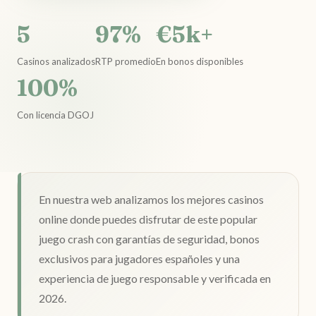
5
97%
€5k+
Casinos analizados
RTP promedio
En bonos disponibles
100%
Con licencia DGOJ
En nuestra web analizamos los mejores casinos
online donde puedes disfrutar de este popular
juego crash con garantías de seguridad, bonos
exclusivos para jugadores españoles y una
experiencia de juego responsable y verificada en
2026.