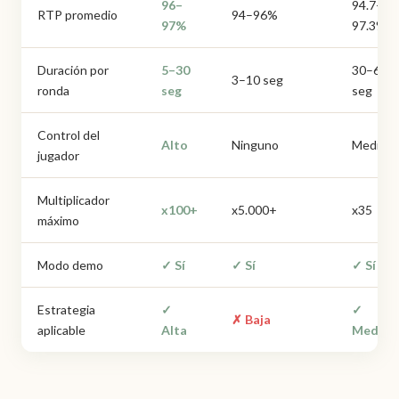
96–
94.7–
RTP promedio
94–96%
97%
97.3%
Duración por
5–30
30–60
3–10 seg
ronda
seg
seg
Control del
Alto
Ninguno
Medio
jugador
Multiplicador
x100+
x5.000+
x35
máximo
Modo demo
✓ Sí
✓ Sí
✓ Sí
Estrategia
✓
✓
✗ Baja
aplicable
Alta
Media