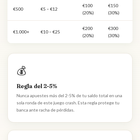
€100
€150
€500
€5 – €12
(20%)
(30%)
€200
€300
€1.000+
€10 – €25
(20%)
(30%)
💰
Regla del 2-5%
Nunca apuestes más del 2-5% de tu saldo total en una
sola ronda de este juego crash. Esta regla protege tu
banca ante racha de pérdidas.