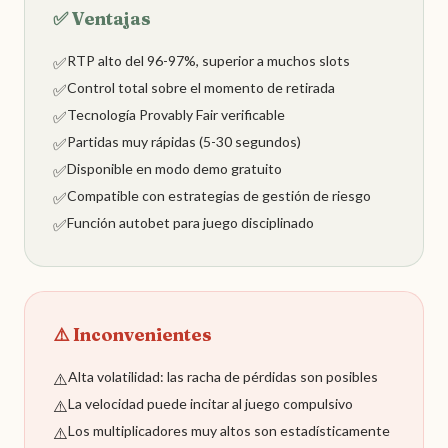
✅ Ventajas
RTP alto del 96-97%, superior a muchos slots
✅
Control total sobre el momento de retirada
✅
Tecnología Provably Fair verificable
✅
Partidas muy rápidas (5-30 segundos)
✅
Disponible en modo demo gratuito
✅
Compatible con estrategias de gestión de riesgo
✅
Función autobet para juego disciplinado
✅
⚠️ Inconvenientes
Alta volatilidad: las racha de pérdidas son posibles
⚠️
La velocidad puede incitar al juego compulsivo
⚠️
Los multiplicadores muy altos son estadísticamente
⚠️