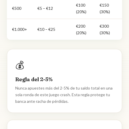
€100
€150
€500
€5 – €12
(20%)
(30%)
€200
€300
€1.000+
€10 – €25
(20%)
(30%)
💰
Regla del 2-5%
Nunca apuestes más del 2-5% de tu saldo total en una
sola ronda de este juego crash. Esta regla protege tu
banca ante racha de pérdidas.