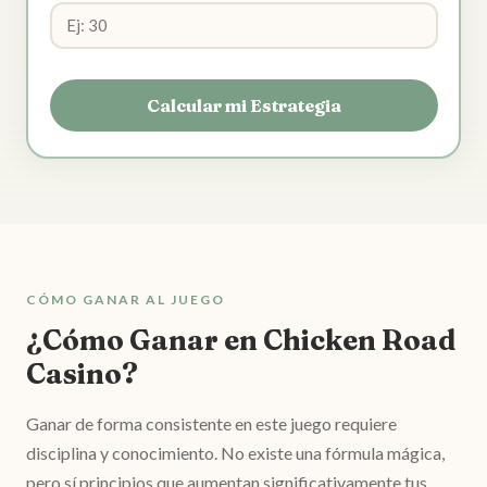
Calcular mi Estrategia
CÓMO GANAR AL JUEGO
¿Cómo Ganar en Chicken Road
Casino?
Ganar de forma consistente en este juego requiere
disciplina y conocimiento. No existe una fórmula mágica,
pero sí principios que aumentan significativamente tus