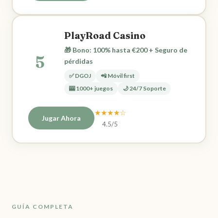
PlayRoad Casino
🎁 Bono: 100% hasta €200 + Seguro de
5
pérdidas
✅ DGOJ
📲 Móvil first
🎰 1000+ juegos
🌙 24/7 Soporte
★★★★☆
Jugar Ahora
4.5/5
GUÍA COMPLETA