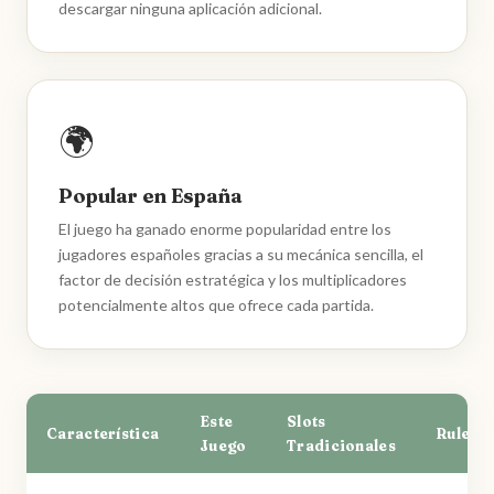
descargar ninguna aplicación adicional.
🌍
Popular en España
El juego ha ganado enorme popularidad entre los
jugadores españoles gracias a su mecánica sencilla, el
factor de decisión estratégica y los multiplicadores
potencialmente altos que ofrece cada partida.
Este
Slots
Característica
Ruleta
Juego
Tradicionales