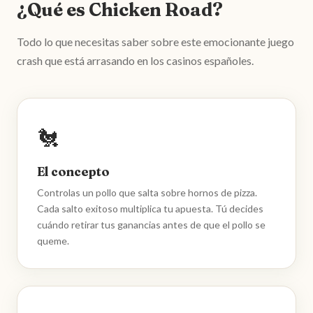
¿Qué es Chicken Road?
Todo lo que necesitas saber sobre este emocionante juego
crash que está arrasando en los casinos españoles.
🐔
El concepto
Controlas un pollo que salta sobre hornos de pizza.
Cada salto exitoso multiplica tu apuesta. Tú decides
cuándo retirar tus ganancias antes de que el pollo se
queme.