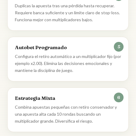
Duplicas la apuesta tras una pérdida hasta recuperar.
Requiere banca suficiente y un límite claro de stop-loss.
Funciona mejor con multiplicadores bajos.
5
Autobet Programado
Configura el retiro automático a un multiplicador fijo (por
ejemplo x2.00). Elimina las decisiones emocionales y
mantiene la disciplina de juego.
6
Estrategia Mixta
Combina apuestas pequeñas con retiro conservador y
una apuesta alta cada 10 rondas buscando un
multiplicador grande. Diversifica el riesgo.