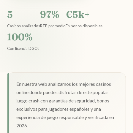
5
97%
€5k+
Casinos analizados
RTP promedio
En bonos disponibles
100%
Con licencia DGOJ
En nuestra web analizamos los mejores casinos
online donde puedes disfrutar de este popular
juego crash con garantías de seguridad, bonos
exclusivos para jugadores españoles y una
experiencia de juego responsable y verificada en
2026.