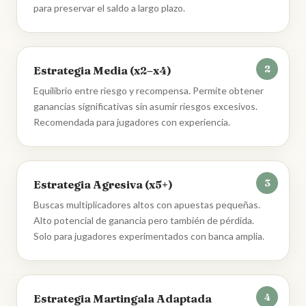
para preservar el saldo a largo plazo.
2
Estrategia Media (x2–x4)
Equilibrio entre riesgo y recompensa. Permite obtener
ganancias significativas sin asumir riesgos excesivos.
Recomendada para jugadores con experiencia.
3
Estrategia Agresiva (x5+)
Buscas multiplicadores altos con apuestas pequeñas.
Alto potencial de ganancia pero también de pérdida.
Solo para jugadores experimentados con banca amplia.
4
Estrategia Martingala Adaptada