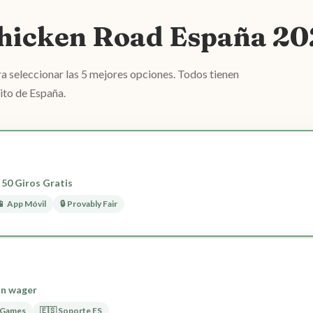
Chicken Road España 2
 seleccionar las 5 mejores opciones. Todos tienen
ito de España.
 50 Giros Gratis
📱 App Móvil
🔒 Provably Fair
in wager
e Games
🇪🇸 Soporte ES