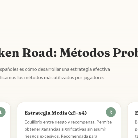
cken Road: Métodos Pr
spañoles es cómo desarrollar una estrategia efectiva
plicamos los métodos más utilizados por jugadores
1
2
)
Estrategia Media (x2–x4)
E
Equilibrio entre riesgo y recompensa. Permite
B
obtener ganancias significativas sin asumir
p
riesgos excesivos. Recomendada para
t