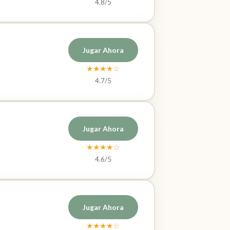
4.8/5
Jugar Ahora
★★★★☆
4.7/5
Jugar Ahora
★★★★☆
4.6/5
Jugar Ahora
★★★★☆