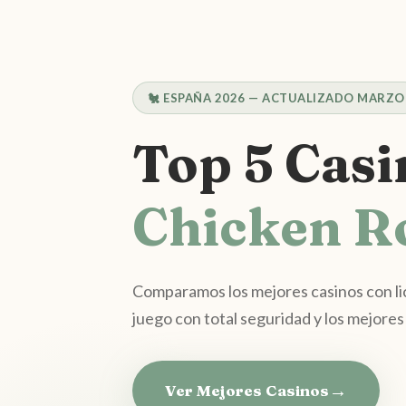
🐔 ESPAÑA 2026 — ACTUALIZADO MARZO
Top 5 Casi
Chicken R
Comparamos los mejores casinos con li
juego con total seguridad y los mejore
→
Ver Mejores Casinos