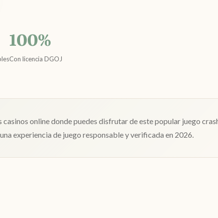
100%
bles
Con licencia DGOJ
 casinos online donde puedes disfrutar de este popular juego cras
una experiencia de juego responsable y verificada en 2026.