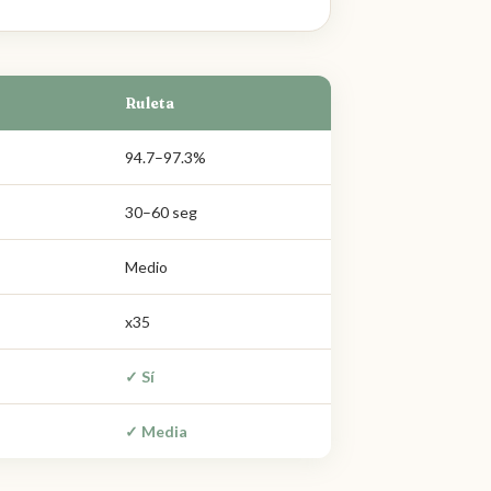
Ruleta
94.7–97.3%
30–60 seg
Medio
x35
✓ Sí
✓ Media