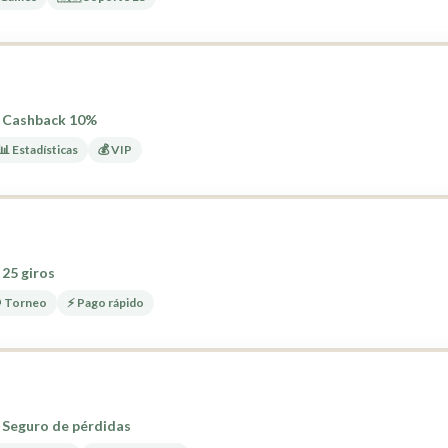
+ Cashback 10%
📊 Estadísticas
💰 VIP
25 giros
 Torneo
⚡ Pago rápido
 Seguro de pérdidas