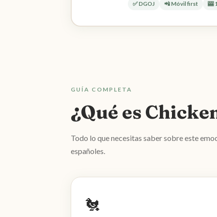
✅ DGOJ
📲 Móvil first
🎰 
GUÍA COMPLETA
¿Qué es Chicke
Todo lo que necesitas saber sobre este emoc
españoles.
🐔