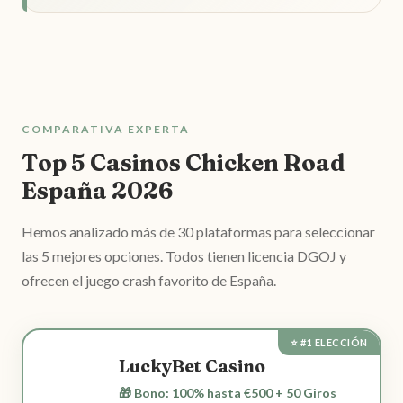
COMPARATIVA EXPERTA
Top 5 Casinos Chicken Road
España 2026
Hemos analizado más de 30 plataformas para seleccionar
las 5 mejores opciones. Todos tienen licencia DGOJ y
ofrecen el juego crash favorito de España.
LuckyBet Casino
🎁 Bono: 100% hasta €500 + 50 Giros