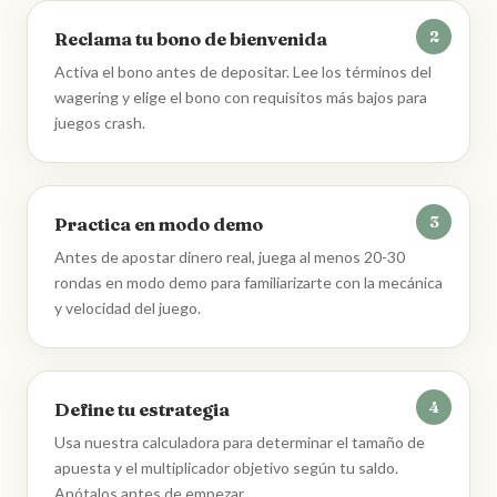
2
Reclama tu bono de bienvenida
Activa el bono antes de depositar. Lee los términos del
wagering y elige el bono con requisitos más bajos para
juegos crash.
3
Practica en modo demo
Antes de apostar dinero real, juega al menos 20-30
rondas en modo demo para familiarizarte con la mecánica
y velocidad del juego.
4
Define tu estrategia
Usa nuestra calculadora para determinar el tamaño de
apuesta y el multiplicador objetivo según tu saldo.
Anótalos antes de empezar.