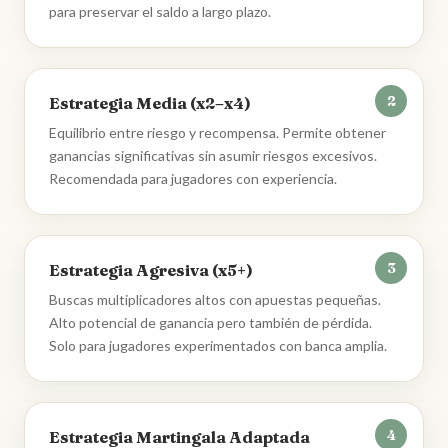
para preservar el saldo a largo plazo.
2
Estrategia Media (x2–x4)
Equilibrio entre riesgo y recompensa. Permite obtener
ganancias significativas sin asumir riesgos excesivos.
Recomendada para jugadores con experiencia.
3
Estrategia Agresiva (x5+)
Buscas multiplicadores altos con apuestas pequeñas.
Alto potencial de ganancia pero también de pérdida.
Solo para jugadores experimentados con banca amplia.
4
Estrategia Martingala Adaptada