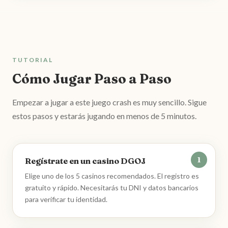
TUTORIAL
Cómo Jugar Paso a Paso
Empezar a jugar a este juego crash es muy sencillo. Sigue
estos pasos y estarás jugando en menos de 5 minutos.
1
Regístrate en un casino DGOJ
Elige uno de los 5 casinos recomendados. El registro es
gratuito y rápido. Necesitarás tu DNI y datos bancarios
para verificar tu identidad.