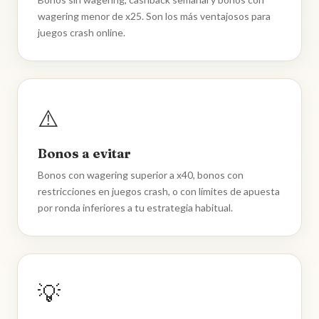
wagering menor de x25. Son los más ventajosos para
juegos crash online.
⚠️
Bonos a evitar
Bonos con wagering superior a x40, bonos con
restricciones en juegos crash, o con límites de apuesta
por ronda inferiores a tu estrategia habitual.
💡