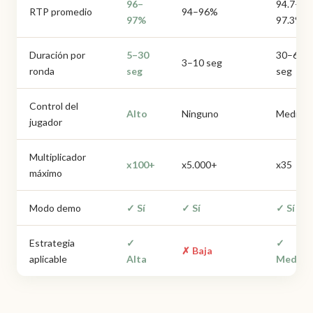
96–
94.7–
RTP promedio
94–96%
97%
97.3%
Duración por
5–30
30–60
3–10 seg
ronda
seg
seg
Control del
Alto
Ninguno
Medio
jugador
Multiplicador
x100+
x5.000+
x35
máximo
Modo demo
✓ Sí
✓ Sí
✓ Sí
Estrategia
✓
✓
✗ Baja
aplicable
Alta
Media