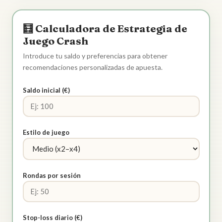
🧮 Calculadora de Estrategia de
Juego Crash
Introduce tu saldo y preferencias para obtener
recomendaciones personalizadas de apuesta.
Saldo inicial (€)
Estilo de juego
Rondas por sesión
Stop-loss diario (€)