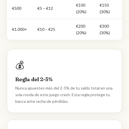
€100
€150
€500
€5 – €12
(20%)
(30%)
€200
€300
€1.000+
€10 – €25
(20%)
(30%)
💰
Regla del 2-5%
Nunca apuestes más del 2-5% de tu saldo total en una
sola ronda de este juego crash. Esta regla protege tu
banca ante racha de pérdidas.