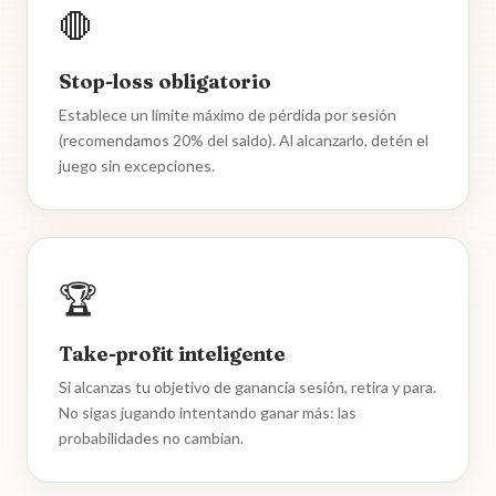
🛑
Stop-loss obligatorio
Establece un límite máximo de pérdida por sesión
(recomendamos 20% del saldo). Al alcanzarlo, detén el
juego sin excepciones.
🏆
Take-profit inteligente
Si alcanzas tu objetivo de ganancia sesión, retira y para.
No sigas jugando intentando ganar más: las
probabilidades no cambian.