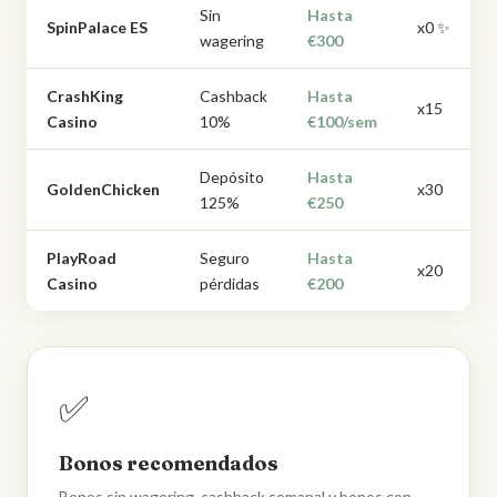
Sin
Hasta
SpinPalace ES
x0 ✨
wagering
€300
CrashKing
Cashback
Hasta
x15
Casino
10%
€100/sem
Depósito
Hasta
GoldenChicken
x30
125%
€250
PlayRoad
Seguro
Hasta
x20
Casino
pérdidas
€200
✅
Bonos recomendados
Bonos sin wagering, cashback semanal y bonos con